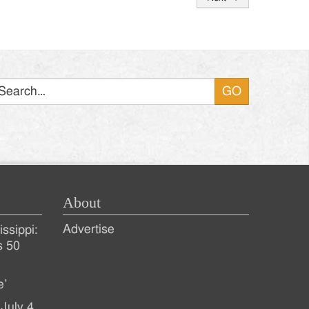
Search
About
Advertise
ssippi:
s 50
e’
July 4