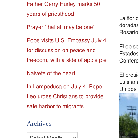
Father Gerry Hurley marks 50
Diocese
years of priesthood
La flor
of
doradas
Prayer ‘that all may be one’
Rosario
Jackson
Pope visits U.S. Embassy July 4
El obis
for discussion on peace and
Since
Estados
freedom, with a side of apple pie
Confere
1954
Naivete of the heart
El pres
Luisian
In Lampedusa on July 4, Pope
Unidos 
Leo urges Christians to provide
safe harbor to migrants
Archives
Archives