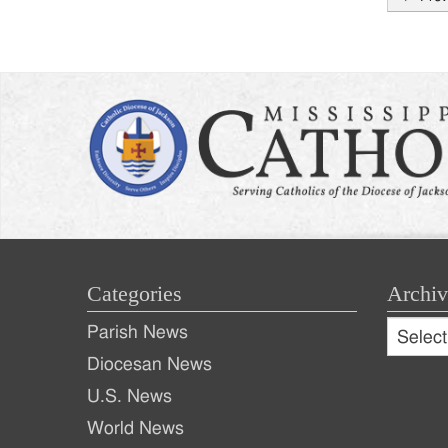
Post
naviga
Categories
Archiv
Archive
Parish News
Archiv
Diocesan News
U.S. News
World News