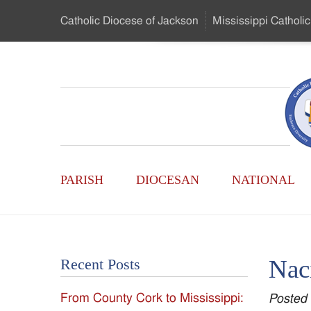
Skip
Catholic Diocese
of Jackson
Mississippi
Catholic
to
…
Main
Menu
Mississippi
Content
Search
Catholic
Form
Main
-
PARISH
DIOCESAN
NATIONAL
Menu
Serving
Catholics
Nac
Recent Posts
of
From County Cork to Mississippi:
Posted
the