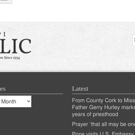
tion
es
Latest
s
From County Cork to Missi
es
Recent
Father Gerry Hurley mark
years of priesthood
Posts
Prayer ‘that all may be on
Pope visits U.S. Embassy 