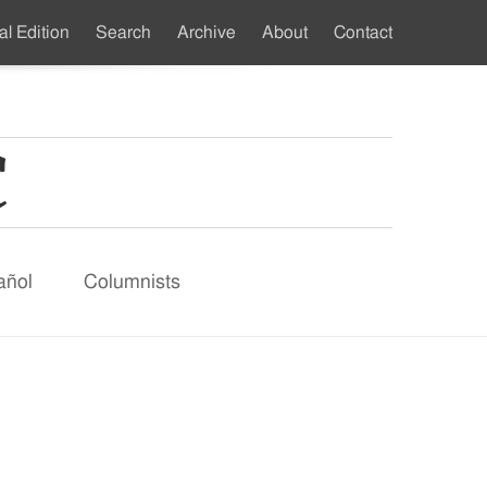
al Edition
Search
Archive
About
Contact
ndary
u
añol
Columnists