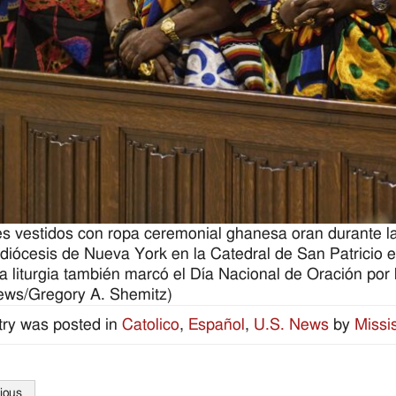
 vestidos con ropa ceremonial ghanesa oran durante la
idiócesis de Nueva York en la Catedral de San Patricio 
a liturgia también marcó el Día Nacional de Oración por 
ws/Gregory A. Shemitz)
try was posted in
Catolico
,
Español
,
U.S. News
by
Missi
ious