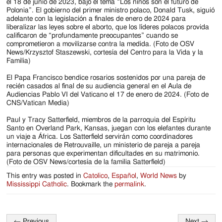
el 18 de junio de 2023, bajo el tema “Los niños son el futuro de
Polonia”. El gobierno del primer ministro polaco, Donald Tusk, siguió
adelante con la legislación a finales de enero de 2024 para
liberalizar las leyes sobre el aborto, que los líderes polacos provida
calificaron de “profundamente preocupantes” cuando se
comprometieron a movilizarse contra la medida. (Foto de OSV
News/Krzysztof Staszewski, cortesía del Centro para la Vida y la
Familia)
El Papa Francisco bendice rosarios sostenidos por una pareja de
recién casados al final de su audiencia general en el Aula de
Audiencias Pablo VI del Vaticano el 17 de enero de 2024. (Foto de
CNS/Vatican Media)
Paul y Tracy Satterfield, miembros de la parroquia del Espíritu
Santo en Overland Park, Kansas, juegan con los elefantes durante
un viaje a África. Los Satterfield servirán como coordinadores
internacionales de Retrouvaille, un ministerio de pareja a pareja
para personas que experimentan dificultades en su matrimonio.
(Foto de OSV News/cortesía de la familia Satterfield)
This entry was posted in
Catolico
,
Español
,
World News
by
Mississippi Catholic
. Bookmark the
permalink
.
←
Previous
Next
→