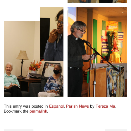
This entry was posted in
Español
,
Parish News
by
Tereza Ma
.
Bookmark the
permalink
.