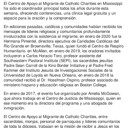
El Centro de Apoyo al Migrante de Catholic Charities en Mississippi
ha sido el coordinador principal todos los años durante esta
semana, ofreciendo conferencias, una clínica legal gratuita y un
espacio para la oración y la comprensión.
En ediciones pasadas, católicos y comunidades habían recibido los
mensajes de líderes religiosos y comunitarios profundamente
involucrados con la asistencia al migrante, en enero de 2020 fue la
Hermana Pimentel, directora ejecutiva de Caridades Católicas del
Río Grande en Brownsville, Texas, quien fundó el Centro de Respiro
Humanitario. en McAllen, en enero de 2019, los oradores invitados
incluyeron a Carlos Horacio Toro, profesor asistente del
Southeastern Pastoral Institute (SEPI), los sacerdotes jesuitas
Padre Sean Carroll de la Kino Border Initiative y el Padre Fred
Kammer del Instituto Jesuita de Investigaciones Sociales de la
Universidad de Loyola en Nueva Orleans, en enero de 2018 la
comunidad recibió al Dr. Hossfman Ospino, profesor asociado de
ministerio hispano y educación religiosa en Boston College.
En enero de 2017, el evento fue organizado por Amelia McGowan,
que ahora trabaja en el Centro de Justicia de Mississippi, quien en
ese momento era la directora del programa y una abogada de
inmigración.
El Centro de Apoyo al Migrante de Catholic Charities, entre
sacerdotes, monjas, personal de parroquias y líderes comunitarios
de toda la diócesis, trabajan en la misión de recibir a Jesús en los