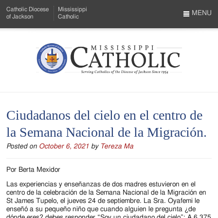
Skip
Catholic Diocese
Mississippi
to
MENU
of Jackson
Catholic
…
Main
Menu
Content
Mississippi
Search
Catholic
Form
-
Ciudadanos del cielo en el centro de
Serving
la Semana Nacional de la Migración.
Catholics
Posted on
October 6, 2021
by
Tereza Ma
of
the
Por Berta Mexidor
Diocese
Las experiencias y enseñanzas de dos madres estuvieron en el
centro de la celebración de la Semana Nacional de la Migración en
of
St James Tupelo, el jueves 24 de septiembre. La Sra. Oyafemi le
enseñó a su pequeño niño que cuando alguien le pregunta ¿de
dónde eres? debes responder “Soy un ciudadano del cielo”; A 6.375