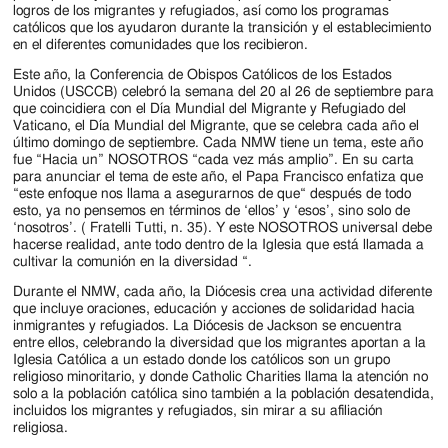
logros de los migrantes y refugiados, así como los programas
católicos que los ayudaron durante la transición y el establecimiento
en el diferentes comunidades que los recibieron.
Este año, la Conferencia de Obispos Católicos de los Estados
Unidos (USCCB) celebró la semana del 20 al 26 de septiembre para
que coincidiera con el Día Mundial del Migrante y Refugiado del
Vaticano, el Día Mundial del Migrante, que se celebra cada año el
último domingo de septiembre. Cada NMW tiene un tema, este año
fue “Hacia un” NOSOTROS “cada vez más amplio”. En su carta
para anunciar el tema de este año, el Papa Francisco enfatiza que
“este enfoque nos llama a asegurarnos de que“ después de todo
esto, ya no pensemos en términos de ‘ellos’ y ‘esos’, sino solo de
‘nosotros’. ( Fratelli Tutti, n. 35). Y este NOSOTROS universal debe
hacerse realidad, ante todo dentro de la Iglesia que está llamada a
cultivar la comunión en la diversidad “.
Durante el NMW, cada año, la Diócesis crea una actividad diferente
que incluye oraciones, educación y acciones de solidaridad hacia
inmigrantes y refugiados. La Diócesis de Jackson se encuentra
entre ellos, celebrando la diversidad que los migrantes aportan a la
Iglesia Católica a un estado donde los católicos son un grupo
religioso minoritario, y donde Catholic Charities llama la atención no
solo a la población católica sino también a la población desatendida,
incluidos los migrantes y refugiados, sin mirar a su afiliación
religiosa.