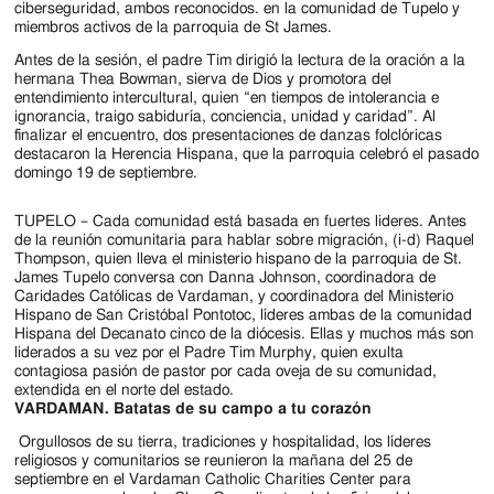
ciberseguridad, ambos reconocidos. en la comunidad de Tupelo y
miembros activos de la parroquia de St James.
Antes de la sesión, el padre Tim dirigió la lectura de la oración a la
hermana Thea Bowman, sierva de Dios y promotora del
entendimiento intercultural, quien “en tiempos de intolerancia e
ignorancia, traigo sabiduría, conciencia, unidad y caridad”. Al
finalizar el encuentro, dos presentaciones de danzas folclóricas
destacaron la Herencia Hispana, que la parroquia celebró el pasado
domingo 19 de septiembre.
TUPELO – Cada comunidad está basada en fuertes lideres. Antes
de la reunión comunitaria para hablar sobre migración, (i-d) Raquel
Thompson, quien lleva el ministerio hispano de la parroquia de St.
James Tupelo conversa con Danna Johnson, coordinadora de
Caridades Católicas de Vardaman, y coordinadora del Ministerio
Hispano de San Cristóbal Pontotoc, líderes ambas de la comunidad
Hispana del Decanato cinco de la diócesis. Ellas y muchos más son
liderados a su vez por el Padre Tim Murphy, quien exulta
contagiosa pasión de pastor por cada oveja de su comunidad,
extendida en el norte del estado.
VARDAMAN. Batatas de su campo a tu corazón
Orgullosos de su tierra, tradiciones y hospitalidad, los líderes
religiosos y comunitarios se reunieron la mañana del 25 de
septiembre en el Vardaman Catholic Charities Center para