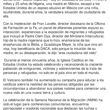
Jackson
millas y 25 años de Nigeria, una madre en México, escapó a los
Estados Unidos de un esposo abusivo en México con una niña,
Since
ocultándole, durante años, la verdadera situación de ciudadanía de
ella.
1954
Con la moderación de Fran Lavelle, director diocesano de la Oficina
de Formación en la Fe, un panel de diferentes ponentes expuso su
interacción, experiencias a la exposición de migrantes y refugiados
que incluyó al Padre Clem Oya, director del Ministerio Intercultural,
hijo de la madre nigeriana que lo hizo. enamorarse de las
enseñanzas de la Biblia, y Guadalupe Meyer, la niña que vino sin
visa, hoy beneficiaria de DACA, solo porque la intuición de su
madre, en su desesperación, le dijo “eres ciudadana del cielo”.
Durante al menos cincuenta años, la Iglesia Católica en los
Estados Unidos ha estado celebrando y reconociendo la creciente
población de inmigrantes, víctimas y sobrevivientes de la trata de
personas y refugiados, no solo en el país sino en todo el mundo.
El Vaticano también ha aumentado su campaña para educar a los
católicos sobre la realidad de las personas obligadas por las
circunstancias a abandonar sus países natales para comenzar una
nueva vida en una nueva tierra y cultura.
La celebración de la Semana Nacional de la Migración (NMW) ha
sido el lugar para conferencias comunitarias, encuentros
parroquiales y oradores nacionales que destacan las luchas y