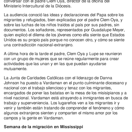
conversar con el padre Clem Oya, director de la oficina del
Ministerio Intercultural de la Diócesis.
La audiencia conoció las ideas y declaraciones del Papa sobre los
migrantes y refugiados, bien explicadas por el padre Clem Oya, y
sobre las luchas de los niños traídos al país por sus padres, sin
documentos. Los soñadores, representados por Guadalupe Meyer,
quien explicó el dilema de los jóvenes como ella siente que Estados
Unidos es su propio país porque no conocen otro, y cómo se siente
una contradicción nacional-extranjero.
A última hora de la tarde el padre, Clem Oya y Lupe se reunieron
con un grupo de mujeres que se reúne regularmente para crear
actividades que las unan y en las que puedan ayudarse
mutuamente.
La Junta de Caridades Católicas con el liderazgo de Danna
Johnson ha puesto a Vardaman en el punto culminante diocesano y
nacional con el trabajo silencioso y tenaz con los migrantes,
encargados de poner las batatas en la mesa de los misisipianos y a
nivel nacional. Vardaman está atrayendo a inmigrantes en busca de
trabajo y superveniencia. Los lugareños ven a los migrantes ir y
venir y también están tratando de comprender el fenómeno y cómo
algunos extranjeros sienten y comparten el mismo amor por los
campos y la gente en Vardaman.
Semana de la migración en Mississippi