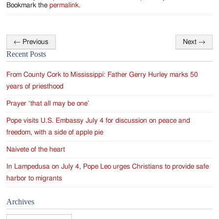
Bookmark the
permalink
.
←
Previous
Next
→
Post
Recent Posts
navigation
From County Cork to Mississippi: Father Gerry Hurley marks 50
years of priesthood
Prayer ‘that all may be one’
Pope visits U.S. Embassy July 4 for discussion on peace and
freedom, with a side of apple pie
Naivete of the heart
In Lampedusa on July 4, Pope Leo urges Christians to provide safe
harbor to migrants
Archives
Archives