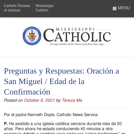
Skip
Catholic Diocese
Mississippi
to
MENU
of Jackson
Catholic
…
Main
Menu
Content
Mississippi
Search
Catholic
Form
-
Preguntas y Respuestas: Oración a
Serving
San Miguel / Edad de la
Catholics
Confirmación
of
Posted on
October 6, 2021
by
Tereza Ma
the
Diocese
Por el padre Kenneth Doyle, Catholic News Service
of
P.
He asistido a una iglesia católica cercana durante más de 20
años. Pero ahora he estado conduciendo 40 minutos a otra
parroquia debido a cambios para restaurar “viejas tradiciones” en