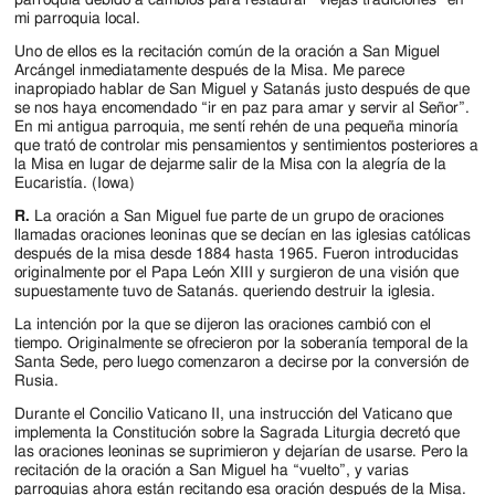
Jackson
mi parroquia local.
Since
Uno de ellos es la recitación común de la oración a San Miguel
Arcángel inmediatamente después de la Misa. Me parece
1954
inapropiado hablar de San Miguel y Satanás justo después de que
se nos haya encomendado “ir en paz para amar y servir al Señor”.
En mi antigua parroquia, me sentí rehén de una pequeña minoría
que trató de controlar mis pensamientos y sentimientos posteriores a
la Misa en lugar de dejarme salir de la Misa con la alegría de la
Eucaristía. (Iowa)
R.
La oración a San Miguel fue parte de un grupo de oraciones
llamadas oraciones leoninas que se decían en las iglesias católicas
después de la misa desde 1884 hasta 1965. Fueron introducidas
originalmente por el Papa León XIII y surgieron de una visión que
supuestamente tuvo de Satanás. queriendo destruir la iglesia.
La intención por la que se dijeron las oraciones cambió con el
tiempo. Originalmente se ofrecieron por la soberanía temporal de la
Santa Sede, pero luego comenzaron a decirse por la conversión de
Rusia.
Durante el Concilio Vaticano II, una instrucción del Vaticano que
implementa la Constitución sobre la Sagrada Liturgia decretó que
las oraciones leoninas se suprimieron y dejarían de usarse. Pero la
recitación de la oración a San Miguel ha “vuelto”, y varias
parroquias ahora están recitando esa oración después de la Misa.