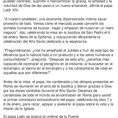
Jackson
pueden controlar, suprimir o mercantilizar la gracia, la amistad y la
voluntad de Dios de dar paso a un nuevo amanecer, afirmó el papa
Since
León XIV.
1954
“A nuestro alrededor, una economía distorsionada intenta sacar
provecho de todo. Vemos cómo el mercado puede convertir los
anhelos humanos de buscar, viajar y empezar de nuevo en un mero
negocio”, dijo, celebrando la misa en la basílica de San Pedro el 6
de enero, fiesta de la Epifanía, y clausurando oficialmente la
celebración del Año Santo dedicado a la esperanza.
“Preguntémonos: ¿nos ha enseñado el Jubileo a huir de este tipo de
eficiencia que lo reduce todo a un producto y a los seres humanos a
consumidores?”, preguntó. “Después de este año, ¿seremos más
capaces de reconocer al peregrino en el visitante, al buscador en el
extranjero, al vecino en el extranjero y a los compañeros de viaje en
aquellos que son diferentes?”.
Antes de la misa, el papa, los cardenales y los obispos presentes en
Roma se reunieron en el atrio de la basílica y dieron gracias a Dios
por los dones recibidos durante el Año Santo. Decenas de
cardenales de todo el mundo se encontraban en Roma para asistir
al primer consistorio extraordinario del papa, celebrado los días 7 y
8 de enero, para rezar, apoyar y asesorar al papa sobre la vida y la
misión de la Iglesia.
El papa León se acercó al umbral de la Puerta