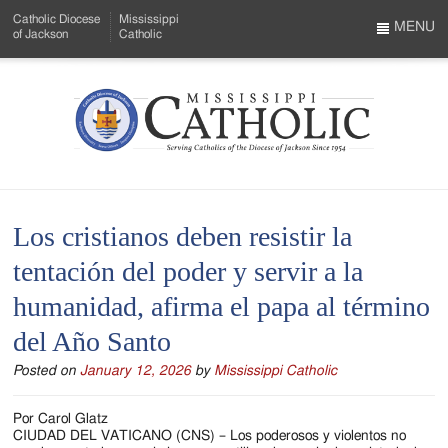
Skip
Catholic Diocese
Mississippi
to
MENU
of Jackson
Catholic
…
Main
Menu
Content
Mississippi
Search
Catholic
Form
-
Los cristianos deben resistir la
Serving
tentación del poder y servir a la
Catholics
humanidad, afirma el papa al término
of
del Año Santo
the
Posted on
January 12, 2026
by
Mississippi Catholic
Diocese
of
Por Carol Glatz
CIUDAD DEL VATICANO (CNS) – Los poderosos y violentos no