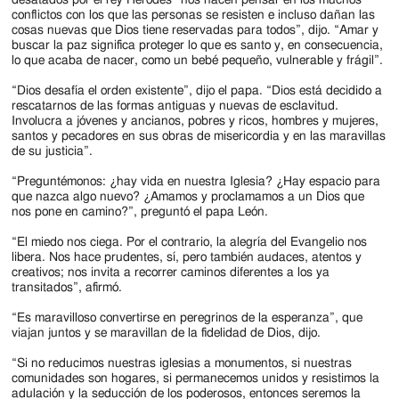
conflictos con los que las personas se resisten e incluso dañan las
cosas nuevas que Dios tiene reservadas para todos”, dijo. “Amar y
buscar la paz significa proteger lo que es santo y, en consecuencia,
lo que acaba de nacer, como un bebé pequeño, vulnerable y frágil”.
“Dios desafía el orden existente”, dijo el papa. “Dios está decidido a
rescatarnos de las formas antiguas y nuevas de esclavitud.
Involucra a jóvenes y ancianos, pobres y ricos, hombres y mujeres,
santos y pecadores en sus obras de misericordia y en las maravillas
de su justicia”.
“Preguntémonos: ¿hay vida en nuestra Iglesia? ¿Hay espacio para
que nazca algo nuevo? ¿Amamos y proclamamos a un Dios que
nos pone en camino?”, preguntó el papa León.
“El miedo nos ciega. Por el contrario, la alegría del Evangelio nos
libera. Nos hace prudentes, sí, pero también audaces, atentos y
creativos; nos invita a recorrer caminos diferentes a los ya
transitados”, afirmó.
“Es maravilloso convertirse en peregrinos de la esperanza”, que
viajan juntos y se maravillan de la fidelidad de Dios, dijo.
“Si no reducimos nuestras iglesias a monumentos, si nuestras
comunidades son hogares, si permanecemos unidos y resistimos la
adulación y la seducción de los poderosos, entonces seremos la