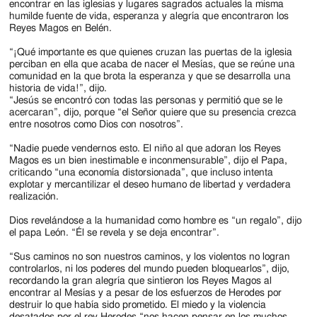
encontrar en las iglesias y lugares sagrados actuales la misma
humilde fuente de vida, esperanza y alegría que encontraron los
Reyes Magos en Belén.
“¡Qué importante es que quienes cruzan las puertas de la iglesia
perciban en ella que acaba de nacer el Mesías, que se reúne una
comunidad en la que brota la esperanza y que se desarrolla una
historia de vida!”, dijo.
“Jesús se encontró con todas las personas y permitió que se le
acercaran”, dijo, porque “el Señor quiere que su presencia crezca
entre nosotros como Dios con nosotros”.
“Nadie puede vendernos esto. El niño al que adoran los Reyes
Magos es un bien inestimable e inconmensurable”, dijo el Papa,
criticando “una economía distorsionada”, que incluso intenta
explotar y mercantilizar el deseo humano de libertad y verdadera
realización.
Dios revelándose a la humanidad como hombre es “un regalo”, dijo
el papa León. “Él se revela y se deja encontrar”.
“Sus caminos no son nuestros caminos, y los violentos no logran
controlarlos, ni los poderes del mundo pueden bloquearlos”, dijo,
recordando la gran alegría que sintieron los Reyes Magos al
encontrar al Mesías y a pesar de los esfuerzos de Herodes por
destruir lo que había sido prometido. El miedo y la violencia
desatados por el rey Herodes “nos hacen pensar en los muchos