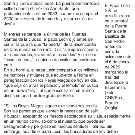
Santa y cerró ambos lados. La puerta permanecerá
El Papa León
sellada hasta el próximo Año Santo, que
XIV se
probablemente será en 2033, cuando se cumpla el
arrodilla y ora
2000 aniversario de la muerte y resurrección de
en el umbral
Jesús.
de la Puerta
Santa de la
Mientras se cerraba la última de las Puertas
Basílica de
Santas de la ciudad, el papa León dijo antes de
San Pedro
cerrar la puerta que “la puerta” de la misericordia
antes de
de Dios nunca se cerrará. Dios “siempre sostendrá
cerrarla
a los cansados, levantará a los caídos” y ofrecerá
solemnemente
“cosas buenas” a quienes depositen su confianza
el 6 de enero
en él.
de 2026,
En su homilía, el papa León comparó a los millones
marcando el
de hombres y mujeres que acudieron a Roma en
final del
peregrinación con los Reyes Magos de hoy en día,
Jubileo de la
“que dejaron atrás el palacio y el templo” en busca
Esperanza.
de un nuevo “rey”, al que encontraron en el niño
(Foto
Jesús en una humilde gruta de Belén.
CNS/Pool,
Franco
“Sí, los Reyes Magos siguen existiendo hoy en día.
Origlia)
Son las personas que sienten la necesidad de salir
y buscar, aceptando los riesgos asociados a su viaje, especialmente
en un mundo convulso como el nuestro, que puede ser
desagradable y peligroso en muchos sentidos”, afirmó. Sin
embargo, advirtió el papa León, los buscadores de hoy deben