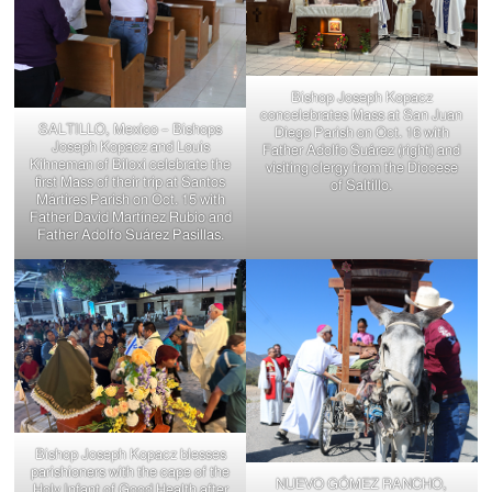
Bishop Joseph Kopacz
concelebrates Mass at San Juan
SALTILLO, Mexico – Bishops
Diego Parish on Oct. 16 with
Joseph Kopacz and Louis
Father Adolfo Suárez (right) and
Kihneman of Biloxi celebrate the
visiting clergy from the Diocese
first Mass of their trip at Santos
of Saltillo.
Mártires Parish on Oct. 15 with
Father David Martínez Rubio and
Father Adolfo Suárez Pasillas.
Bishop Joseph Kopacz blesses
parishioners with the cape of the
NUEVO GÓMEZ RANCHO,
Holy Infant of Good Health after