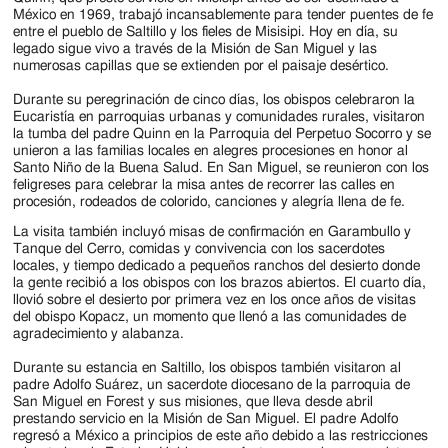
Jackson
México en 1969, trabajó incansablemente para tender puentes de fe
entre el pueblo de Saltillo y los fieles de Misisipi. Hoy en día, su
Since
legado sigue vivo a través de la Misión de San Miguel y las
numerosas capillas que se extienden por el paisaje desértico.
1954
Durante su peregrinación de cinco días, los obispos celebraron la
Eucaristía en parroquias urbanas y comunidades rurales, visitaron
la tumba del padre Quinn en la Parroquia del Perpetuo Socorro y se
unieron a las familias locales en alegres procesiones en honor al
Santo Niño de la Buena Salud. En San Miguel, se reunieron con los
feligreses para celebrar la misa antes de recorrer las calles en
procesión, rodeados de colorido, canciones y alegría llena de fe.
La visita también incluyó misas de confirmación en Garambullo y
Tanque del Cerro, comidas y convivencia con los sacerdotes
locales, y tiempo dedicado a pequeños ranchos del desierto donde
la gente recibió a los obispos con los brazos abiertos. El cuarto día,
llovió sobre el desierto por primera vez en los once años de visitas
del obispo Kopacz, un momento que llenó a las comunidades de
agradecimiento y alabanza.
Durante su estancia en Saltillo, los obispos también visitaron al
padre Adolfo Suárez, un sacerdote diocesano de la parroquia de
San Miguel en Forest y sus misiones, que lleva desde abril
prestando servicio en la Misión de San Miguel. El padre Adolfo
regresó a México a principios de este año debido a las restricciones