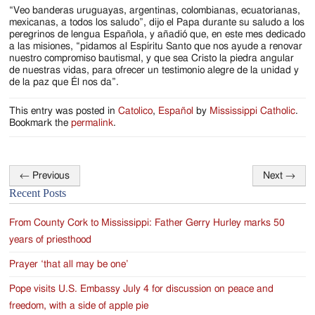
“Veo banderas uruguayas, argentinas, colombianas, ecuatorianas,
mexicanas, a todos los saludo”, dijo el Papa durante su saludo a los
peregrinos de lengua Española, y añadió que, en este mes dedicado
a las misiones, “pidamos al Espíritu Santo que nos ayude a renovar
nuestro compromiso bautismal, y que sea Cristo la piedra angular
de nuestras vidas, para ofrecer un testimonio alegre de la unidad y
de la paz que Él nos da”.
This entry was posted in
Catolico
,
Español
by
Mississippi Catholic
.
Bookmark the
permalink
.
←
Previous
Next
→
Post
Recent Posts
navigation
From County Cork to Mississippi: Father Gerry Hurley marks 50
years of priesthood
Prayer ‘that all may be one’
Pope visits U.S. Embassy July 4 for discussion on peace and
freedom, with a side of apple pie