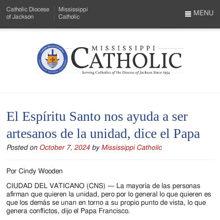
Skip
Catholic Diocese
Mississippi
to
MENU
of Jackson
Catholic
…
Main
Menu
Content
Mississippi
Search
Catholic
Form
-
El Espíritu Santo nos ayuda a ser
Serving
artesanos de la unidad, dice el Papa
Catholics
Posted on
October 7, 2024
by
Mississippi Catholic
of
the
Por Cindy Wooden
Diocese
CIUDAD DEL VATICANO (CNS) — La mayoría de las personas
afirman que quieren la unidad, pero por lo general lo que quieren es
of
que los demás se unan en torno a su propio punto de vista, lo que
genera conflictos, dijo el Papa Francisco.