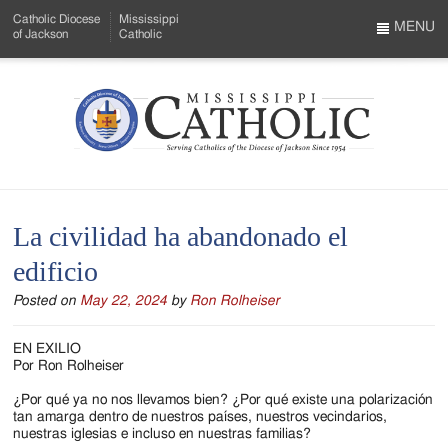
Skip
Catholic Diocese
Mississippi
to
MENU
of Jackson
Catholic
…
Main
Menu
Content
Mississippi
Search
Catholic
Form
-
La civilidad ha abandonado el
Serving
edificio
Catholics
Posted on
May 22, 2024
by
Ron Rolheiser
of
the
EN EXILIO
Por Ron Rolheiser
Diocese
¿Por qué ya no nos llevamos bien? ¿Por qué existe una polarización
of
tan amarga dentro de nuestros países, nuestros vecindarios,
nuestras iglesias e incluso en nuestras familias?