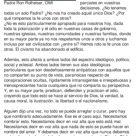
Padre Ron Rolheiser, OMI
parciales en vuestras
decisiones. ¿No tenemos
todos un solo Padre? ¿No nos ha creado aquel único Dios? ¿Por
qué rompemos la fe unos con otros?
¿No es esto particularmente apropiado para nosotros hoy, dada
toda la polarización y el odio en nuestras casas de gobierno,
nuestras iglesias, nuestras comunidades y nuestras familias, donde
en su mayor parte ya no nos respetamos unos a otros y luchamos
incluso por ser civilizados con ¿entre sí? Hemos roto la fe unos con
otros. El civismo ha abandonado el edificio.
Además, esto afecta a ambos lados del espectro ideológico, político,
social y eclesial. Ambos lados tienen sus alas ideológicas
particulares que son desdeñosamente antipáticas con aquellos que
no comparten su punto de vista, paranoicas respecto de
conspiraciones ocultas, rígidamente intransigentes e irrespetuosas y
menospreciantes hacia cualquiera que no comparta su perspectiva.
Y, en su mayor parte, predican, defienden y practican el odio,
creyendo que todo esto se hace al servicio de Dios, la verdad, la
causa moral, la ilustración, la libertad o el nacionalismo.
Alguien dijo una vez, no todo se puede arreglar o curar, pero hay
que nombrarlo adecuadamente. Ese es el caso aquí. Necesitamos
nombrar esto. Necesitamos decir en voz alta que esto está mal.
Necesitamos decir en voz alta que nada de esto se puede hacer en
nombre del amor. Y debemos decir en voz alta que nunca debemos