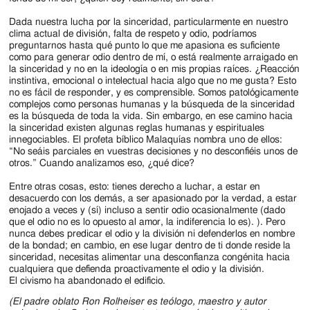
Dada nuestra lucha por la sinceridad, particularmente en nuestro
clima actual de división, falta de respeto y odio, podríamos
preguntarnos hasta qué punto lo que me apasiona es suficiente
como para generar odio dentro de mí, o está realmente arraigado en
la sinceridad y no en la ideología o en mis propias raíces. ¿Reacción
instintiva, emocional o intelectual hacia algo que no me gusta? Esto
no es fácil de responder, y es comprensible. Somos patológicamente
complejos como personas humanas y la búsqueda de la sinceridad
es la búsqueda de toda la vida. Sin embargo, en ese camino hacia
la sinceridad existen algunas reglas humanas y espirituales
innegociables. El profeta bíblico Malaquías nombra uno de ellos:
“No seáis parciales en vuestras decisiones y no desconfiéis unos de
otros.” Cuando analizamos eso, ¿qué dice?
Entre otras cosas, esto: tienes derecho a luchar, a estar en
desacuerdo con los demás, a ser apasionado por la verdad, a estar
enojado a veces y (sí) incluso a sentir odio ocasionalmente (dado
que el odio no es lo opuesto al amor, la indiferencia lo es). ). Pero
nunca debes predicar el odio y la división ni defenderlos en nombre
de la bondad; en cambio, en ese lugar dentro de ti donde reside la
sinceridad, necesitas alimentar una desconfianza congénita hacia
cualquiera que defienda proactivamente el odio y la división.
El civismo ha abandonado el edificio.
(El padre oblato Ron Rolheiser es teólogo, maestro y autor