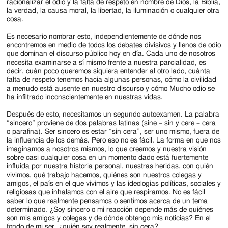
racionalizar el odio y la falta de respeto en nombre de Dios, la Biblia,
la verdad, la causa moral, la libertad, la iluminación o cualquier otra
cosa.
Es necesario nombrar esto, independientemente de dónde nos
encontremos en medio de todos los debates divisivos y llenos de odio
que dominan el discurso público hoy en día. Cada uno de nosotros
necesita examinarse a sí mismo frente a nuestra parcialidad, es
decir, cuán poco queremos siquiera entender al otro lado, cuánta
falta de respeto tenemos hacia algunas personas, cómo la civilidad
a menudo está ausente en nuestro discurso y cómo Mucho odio se
ha infiltrado inconscientemente en nuestras vidas.
Después de esto, necesitamos un segundo autoexamen. La palabra
“sincero” proviene de dos palabras latinas (sine – sin y cere – cera
o parafina). Ser sincero es estar “sin cera”, ser uno mismo, fuera de
la influencia de los demás. Pero eso no es fácil. La forma en que nos
imaginamos a nosotros mismos, lo que creemos y nuestra visión
sobre casi cualquier cosa en un momento dado está fuertemente
influida por nuestra historia personal, nuestras heridas, con quién
vivimos, qué trabajo hacemos, quiénes son nuestros colegas y
amigos, el país en el que vivimos y las ideologías políticas, sociales y
religiosas que inhalamos con el aire que respiramos. No es fácil
saber lo que realmente pensamos o sentimos acerca de un tema
determinado. ¿Soy sincero o mi reacción depende más de quiénes
son mis amigos y colegas y de dónde obtengo mis noticias? En el
fondo de mi ser, ¿quién soy realmente, sin cera?