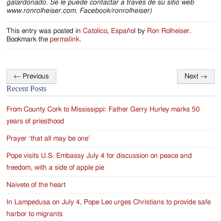
galardonado. Se le puede contactar a través de su sitio web
www.ronrolheiser.com. Facebook/ronrolheiser)
This entry was posted in
Catolico
,
Español
by
Ron Rolheiser
.
Bookmark the
permalink
.
←
Previous
Next
→
Post
Recent Posts
navigation
From County Cork to Mississippi: Father Gerry Hurley marks 50
years of priesthood
Prayer ‘that all may be one’
Pope visits U.S. Embassy July 4 for discussion on peace and
freedom, with a side of apple pie
Naivete of the heart
In Lampedusa on July 4, Pope Leo urges Christians to provide safe
harbor to migrants