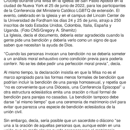
Crucifijo durante una Misa en la Iglesia de San Pablo Apóstol en la
ciudad de Nueva York el 25 de junio de 2022, para los participantes
de la Conferencia del Ministerio Católico LGBTQ de extensión. El
evento, celebrado en la iglesia y en el campus del Lincoln Center de
la Universidad de Fordham los días 24 y 25 de junio, atrajo a 250
inscritos de todo Estados Unidos, Colombia, Italia, España y
Uganda. (Foto CNS/Gregory A. Shemitz)
La Iglesia, decía el documento, debería estar agradecida cuando la
gente pide una bendición y debería verlo como un signo de que
saben que necesitan la ayuda de Dios.
“Cuando las personas invocan una bendición no se debería someter
a un análisis moral exhaustivo como condición previa para poderla
conferir. No se les debe pedir una perfección moral previa”, decía.
Al mismo tiempo, la declaración insistía en que la Misa no es el
marco apropiado para las formas menos formales de bendición que
podrían incluir la bendición de una pareja homosexual, y repetía que
“no es conveniente que una Diócesis, una Conferencia Episcopal” u
otra estructura eclesiástica emita una oración o ritual formal de
bendición para parejas no casadas. La bendición tampoco debe
darse “al mismo tiempo” que una ceremonia de matrimonio civil para
evitar que parezca una especie de bendición eclesiástica de la
unión civil.
Sin embargo, decía, sería posible que un sacerdote o diácono “se
una a la oración de aquellas personas que, aunque estén en una