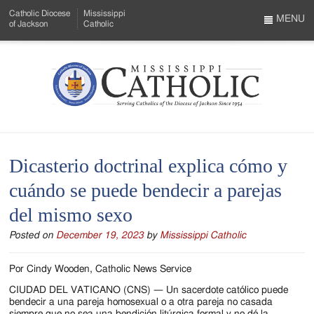
Skip
Catholic Diocese
Mississippi
to
MENU
of Jackson
Catholic
…
Main
Menu
Content
Mississippi
Search
Catholic
Form
-
Dicasterio doctrinal explica cómo y
Serving
cuándo se puede bendecir a parejas
Catholics
del mismo sexo
of
Posted on
December 19, 2023
by
Mississippi Catholic
the
Diocese
Por Cindy Wooden, Catholic News Service
of
CIUDAD DEL VATICANO (CNS) — Un sacerdote católico puede
bendecir a una pareja homosexual o a otra pareja no casada
siempre que no sea una bendición litúrgica formal y no dé la