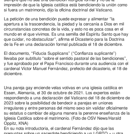
Jackson
impresión de que la Iglesia católica está bendiciendo la unión como
Since
si fuera un matrimonio, dijo la oficina doctrinal del Vaticano.
La petición de una bendición puede expresar y alimentar “la
1954
apertura a la trascendencia, la piedad y la cercanía a Dios en mil
circunstancias concretas de la vida, y esto no es poca cosa en el
mundo en el que vivimos. Es una semilla del Espíritu Santo que hay
que cuidar, no obstaculizar”, afirma el Dicasterio para la Doctrina
de la Fe en una declaración formal publicada el 18 de diciembre.
El documento, “Fiducia Supplicans” (“Confianza suplicante”)
llevaba por subtítulo “sobre el sentido pastoral de las bendiciones”,
y fue aprobado por el Papa Francisco durante una audiencia con el
cardenal Víctor Manuel Fernández, prefecto del dicasterio, el 18 de
diciembre.
Una pareja gay enciende velas votivas en una iglesia católica en
Essen, Alemania, el 30 de octubre de 2021. Los expertos están
respondiendo a una declaración del Vaticano del 18 de diciembre de
2023 sobre la posibilidad de bendecir a parejas en uniones
irregulares y entre personas del mismo sexo sin validar oficialmente
su estatus o cambiar de alguna manera la perenne enseñanza de la
Iglesia Católica sobre el matrimonio. (Foto de OSV News/Harald
Oppitz, KNA)
En su nota introductoria, el cardenal Fernández dijo que las
preguntas sobre un sacerdote bendiciendo a un LGBTQ + u otra