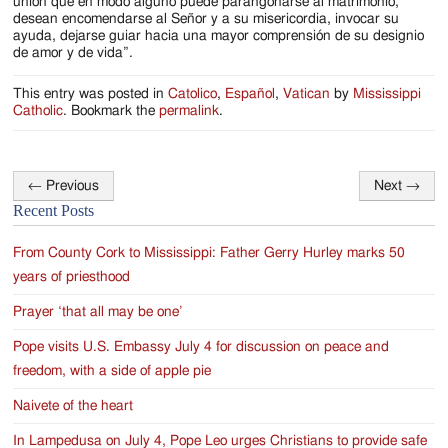
unión que en modo alguno puede parangonarse al matrimonio,
desean encomendarse al Señor y a su misericordia, invocar su
ayuda, dejarse guiar hacia una mayor comprensión de su designio
de amor y de vida”.
This entry was posted in
Catolico
,
Español
,
Vatican
by
Mississippi
Catholic
. Bookmark the
permalink
.
←
Previous
Next
→
Post
Recent Posts
navigation
From County Cork to Mississippi: Father Gerry Hurley marks 50
years of priesthood
Prayer ‘that all may be one’
Pope visits U.S. Embassy July 4 for discussion on peace and
freedom, with a side of apple pie
Naivete of the heart
In Lampedusa on July 4, Pope Leo urges Christians to provide safe