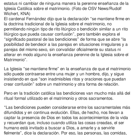
estatus ni cambiar de ninguna manera la perenne enseñanza de la
Iglesia Católica sobre el matrimonio. (Foto de OSV News/Rudolf
Wichert, KNA)
El cardenal Fernández dijo que la declaración “se mantiene firme en
la doctrina tradicional de la Iglesia sobre el matrimonio, no
permitiendo ningún tipo de rito litúrgico o bendición similar a un rito
litúrgico que pueda causar confusión”, pero también explora el
“significado pastoral de las bendiciones” de forma que se abre “la
posibilidad de bendecir a las parejas en situaciones irregulares y a
parejas del mismo sexo, sin convalidar oficialmente su status ni
alterar en modo alguno la enseñanza perenne de la Iglesia sobre el
Matrimonio”.
La Iglesia “se mantiene firme” en la enseñanza de que el matrimonio
sólo puede contraerse entre una mujer y un hombre, dijo, y sigue
insistiendo en que “son inadmisibles ritos y oraciones que puedan
crear confusión” sobre un matrimonio y otra forma de relación.
Pero en la tradición católica las bendiciones van mucho más allá del
ritual formal utilizado en el matrimonio y otros sacramentos.
“Las bendiciones pueden considerarse entre los sacramentales más
difundidos y en continua evolución. Ellas, de hecho, nos llevan a
captar la presencia de Dios en todos los acontecimientos de la vida
y recuerdan que, incluso cuando utiliza las cosas creadas, el ser
humano está invitado a buscar a Dios, a amarle y a servirle
fielmente”, dice la declaración. Por eso, las personas, las comidas,