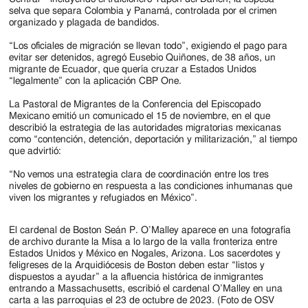
selva que separa Colombia y Panamá, controlada por el crimen
organizado y plagada de bandidos.
“Los oficiales de migración se llevan todo”, exigiendo el pago para
evitar ser detenidos, agregó Eusebio Quiñones, de 38 años, un
migrante de Ecuador, que quería cruzar a Estados Unidos
“legalmente” con la aplicación CBP One.
La Pastoral de Migrantes de la Conferencia del Episcopado
Mexicano emitió un comunicado el 15 de noviembre, en el que
describió la estrategia de las autoridades migratorias mexicanas
como “contención, detención, deportación y militarización,” al tiempo
que advirtió:
“No vemos una estrategia clara de coordinación entre los tres
niveles de gobierno en respuesta a las condiciones inhumanas que
viven los migrantes y refugiados en México”.
El cardenal de Boston Seán P. O’Malley aparece en una fotografía
de archivo durante la Misa a lo largo de la valla fronteriza entre
Estados Unidos y México en Nogales, Arizona. Los sacerdotes y
feligreses de la Arquidiócesis de Boston deben estar “listos y
dispuestos a ayudar” a la afluencia histórica de inmigrantes
entrando a Massachusetts, escribió el cardenal O’Malley en una
carta a las parroquias el 23 de octubre de 2023. (Foto de OSV