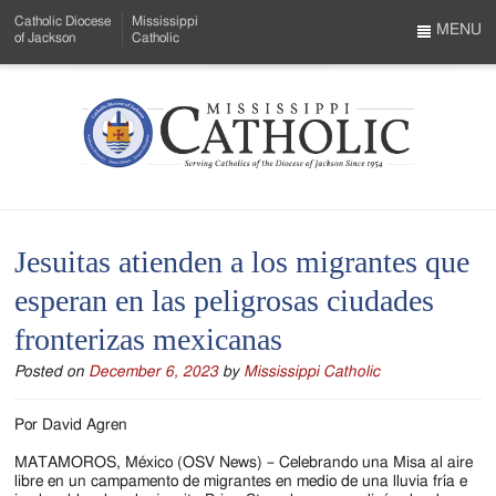
Skip
Catholic Diocese
Mississippi
to
MENU
of Jackson
Catholic
…
Main
Menu
Content
Mississippi
Search
Catholic
Form
-
Jesuitas atienden a los migrantes que
Serving
esperan en las peligrosas ciudades
Catholics
fronterizas mexicanas
of
Posted on
December 6, 2023
by
Mississippi Catholic
the
Diocese
Por David Agren
of
MATAMOROS, México (OSV News) – Celebrando una Misa al aire
libre en un campamento de migrantes en medio de una lluvia fría e