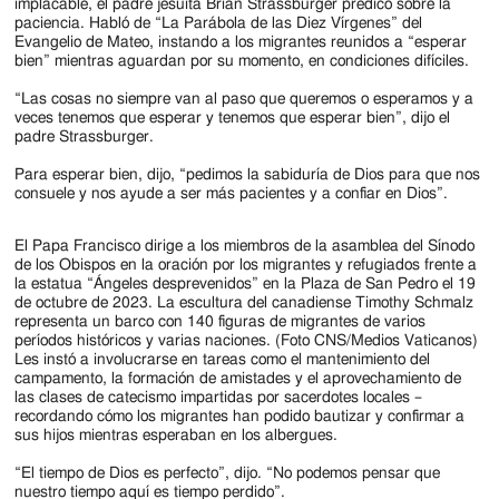
Jackson
implacable, el padre jesuita Brian Strassburger predicó sobre la
paciencia. Habló de “La Parábola de las Diez Vírgenes” del
Since
Evangelio de Mateo, instando a los migrantes reunidos a “esperar
bien” mientras aguardan por su momento, en condiciones difíciles.
1954
“Las cosas no siempre van al paso que queremos o esperamos y a
veces tenemos que esperar y tenemos que esperar bien”, dijo el
padre Strassburger.
Para esperar bien, dijo, “pedimos la sabiduría de Dios para que nos
consuele y nos ayude a ser más pacientes y a confiar en Dios”.
El Papa Francisco dirige a los miembros de la asamblea del Sínodo
de los Obispos en la oración por los migrantes y refugiados frente a
la estatua “Ángeles desprevenidos” en la Plaza de San Pedro el 19
de octubre de 2023. La escultura del canadiense Timothy Schmalz
representa un barco con 140 figuras de migrantes de varios
períodos históricos y varias naciones. (Foto CNS/Medios Vaticanos)
Les instó a involucrarse en tareas como el mantenimiento del
campamento, la formación de amistades y el aprovechamiento de
las clases de catecismo impartidas por sacerdotes locales –
recordando cómo los migrantes han podido bautizar y confirmar a
sus hijos mientras esperaban en los albergues.
“El tiempo de Dios es perfecto”, dijo. “No podemos pensar que
nuestro tiempo aquí es tiempo perdido”.