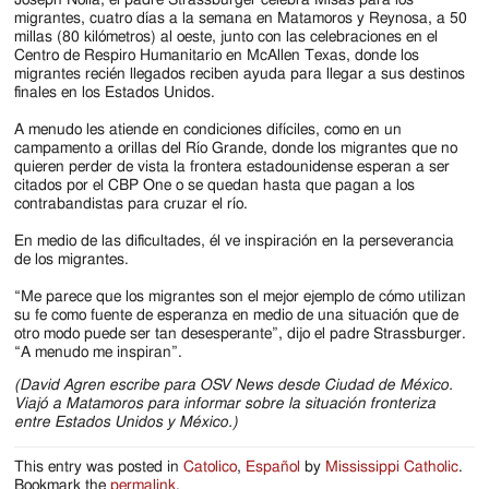
migrantes, cuatro días a la semana en Matamoros y Reynosa, a 50
millas (80 kilómetros) al oeste, junto con las celebraciones en el
Centro de Respiro Humanitario en McAllen Texas, donde los
migrantes recién llegados reciben ayuda para llegar a sus destinos
finales en los Estados Unidos.
A menudo les atiende en condiciones difíciles, como en un
campamento a orillas del Río Grande, donde los migrantes que no
quieren perder de vista la frontera estadounidense esperan a ser
citados por el CBP One o se quedan hasta que pagan a los
contrabandistas para cruzar el río.
En medio de las dificultades, él ve inspiración en la perseverancia
de los migrantes.
“Me parece que los migrantes son el mejor ejemplo de cómo utilizan
su fe como fuente de esperanza en medio de una situación que de
otro modo puede ser tan desesperante”, dijo el padre Strassburger.
“A menudo me inspiran”.
(David Agren escribe para OSV News desde Ciudad de México.
Viajó a Matamoros para informar sobre la situación fronteriza
entre Estados Unidos y México.)
This entry was posted in
Catolico
,
Español
by
Mississippi Catholic
.
Bookmark the
permalink
.