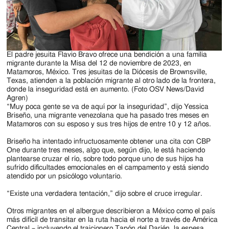
El padre jesuita Flavio Bravo ofrece una bendición a una familia
migrante durante la Misa del 12 de noviembre de 2023, en
Matamoros, México. Tres jesuitas de la Diócesis de Brownsville,
Texas, atienden a la población migrante al otro lado de la frontera,
donde la inseguridad está en aumento. (Foto OSV News/David
Agren)
“Muy poca gente se va de aquí por la inseguridad”, dijo Yessica
Briseño, una migrante venezolana que ha pasado tres meses en
Matamoros con su esposo y sus tres hijos de entre 10 y 12 años.
Briseño ha intentado infructuosamente obtener una cita con CBP
One durante tres meses, algo que, según dijo, le está haciendo
plantearse cruzar el río, sobre todo porque uno de sus hijos ha
sufrido dificultades emocionales en el campamento y está siendo
atendido por un psicólogo voluntario.
“Existe una verdadera tentación,” dijo sobre el cruce irregular.
Otros migrantes en el albergue describieron a México como el país
más difícil de transitar en la ruta hacia el norte a través de América
Central – incluyendo el traicionero Tapón del Darién, la espesa