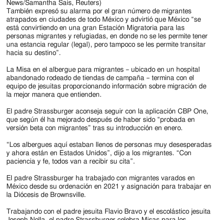
News/Samantha Sais, Reuters)
También expresó su alarma por el gran número de migrantes
atrapados en ciudades de todo México y advirtió que México “se
está convirtiendo en una gran Estación Migratoria para las
personas migrantes y refugiadas, en donde no se les permite tener
una estancia regular (legal), pero tampoco se les permite transitar
hacia su destino”.
La Misa en el albergue para migrantes – ubicado en un hospital
abandonado rodeado de tiendas de campaña – termina con el
equipo de jesuitas proporcionando información sobre migración de
la mejor manera que entienden.
El padre Strassburger aconseja seguir con la aplicación CBP One,
que según él ha mejorado después de haber sido “probada en
versión beta con migrantes” tras su introducción en enero.
“Los albergues aquí estaban llenos de personas muy desesperadas
y ahora están en Estados Unidos”, dijo a los migrantes. “Con
paciencia y fe, todos van a recibir su cita”.
El padre Strassburger ha trabajado con migrantes varados en
México desde su ordenación en 2021 y asignación para trabajar en
la Diócesis de Brownsville.
Trabajando con el padre jesuita Flavio Bravo y el escolástico jesuita
Joseph Nolla, el padre Strassburger celebra Misas para los