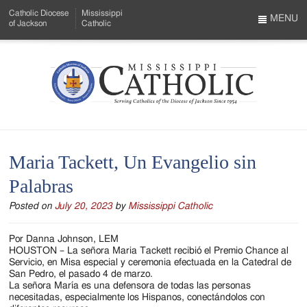
Skip
Catholic Diocese
Mississippi
to
MENU
of Jackson
Catholic
…
Main
Menu
Content
Mississippi
Search
Catholic
Form
-
Maria Tackett, Un Evangelio sin
Serving
Palabras
Catholics
Posted on
July 20, 2023
by
Mississippi Catholic
of
the
Por Danna Johnson, LEM
HOUSTON – La señora Maria Tackett recibió el Premio Chance al
Diocese
Servicio, en Misa especial y ceremonia efectuada en la Catedral de
San Pedro, el pasado 4 de marzo.
of
La señora María es una defensora de todas las personas
necesitadas, especialmente los Hispanos, conectándolos con