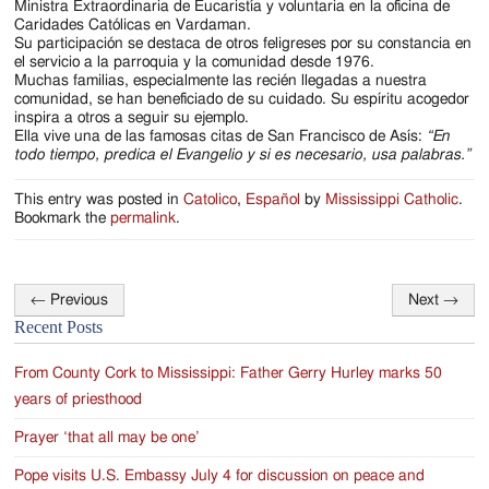
Ministra Extraordinaria de Eucaristía y voluntaria en la oficina de
Caridades Católicas en Vardaman.
Su participación se destaca de otros feligreses por su constancia en
el servicio a la parroquia y la comunidad desde 1976.
Muchas familias, especialmente las recién llegadas a nuestra
comunidad, se han beneficiado de su cuidado. Su espíritu acogedor
inspira a otros a seguir su ejemplo.
Ella vive una de las famosas citas de San Francisco de Asís:
“En
todo tiempo, predica el Evangelio y si es necesario, usa palabras.”
This entry was posted in
Catolico
,
Español
by
Mississippi Catholic
.
Bookmark the
permalink
.
←
Previous
Next
→
Post
Recent Posts
navigation
From County Cork to Mississippi: Father Gerry Hurley marks 50
years of priesthood
Prayer ‘that all may be one’
Pope visits U.S. Embassy July 4 for discussion on peace and