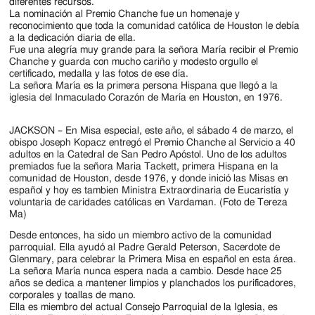
Jackson
diferentes recursos.
La nominación al Premio Chanche fue un homenaje y
Since
reconocimiento que toda la comunidad católica de Houston le debía
a la dedicación diaria de ella.
1954
Fue una alegría muy grande para la señora María recibir el Premio
Chanche y guarda con mucho cariño y modesto orgullo el
certificado, medalla y las fotos de ese día.
La señora María es la primera persona Hispana que llegó a la
iglesia del Inmaculado Corazón de María en Houston, en 1976.
JACKSON – En Misa especial, este año, el sábado 4 de marzo, el
obispo Joseph Kopacz entregó el Premio Chanche al Servicio a 40
adultos en la Catedral de San Pedro Apóstol. Uno de los adultos
premiados fue la señora Maria Tackett, primera Hispana en la
comunidad de Houston, desde 1976, y donde inició las Misas en
español y hoy es tambien Ministra Extraordinaria de Eucaristía y
voluntaria de caridades católicas en Vardaman. (Foto de Tereza
Ma)
Desde entonces, ha sido un miembro activo de la comunidad
parroquial. Ella ayudó al Padre Gerald Peterson, Sacerdote de
Glenmary, para celebrar la Primera Misa en español en esta área.
La señora María nunca espera nada a cambio. Desde hace 25
años se dedica a mantener limpios y planchados los purificadores,
corporales y toallas de mano.
Ella es miembro del actual Consejo Parroquial de la Iglesia, es