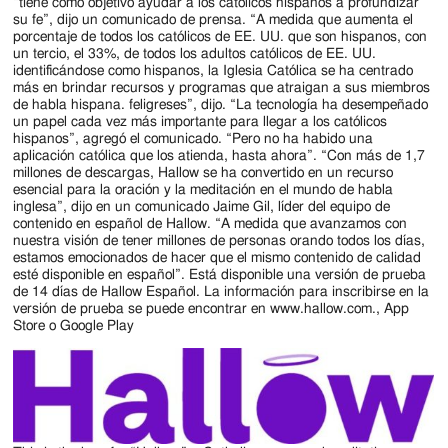
Jackson
“tiene como objetivo ayudar a los católicos hispanos a profundizar
su fe”, dijo un comunicado de prensa. “A medida que aumenta el
Since
porcentaje de todos los católicos de EE. UU. que son hispanos, con
un tercio, el 33%, de todos los adultos católicos de EE. UU.
1954
identificándose como hispanos, la Iglesia Católica se ha centrado
más en brindar recursos y programas que atraigan a sus miembros
de habla hispana. feligreses”, dijo. “La tecnología ha desempeñado
un papel cada vez más importante para llegar a los católicos
hispanos”, agregó el comunicado. “Pero no ha habido una
aplicación católica que los atienda, hasta ahora”. “Con más de 1,7
millones de descargas, Hallow se ha convertido en un recurso
esencial para la oración y la meditación en el mundo de habla
inglesa”, dijo en un comunicado Jaime Gil, líder del equipo de
contenido en español de Hallow. “A medida que avanzamos con
nuestra visión de tener millones de personas orando todos los días,
estamos emocionados de hacer que el mismo contenido de calidad
esté disponible en español”. Está disponible una versión de prueba
de 14 días de Hallow Español. La información para inscribirse en la
versión de prueba se puede encontrar en www.hallow.com., App
Store o Google Play