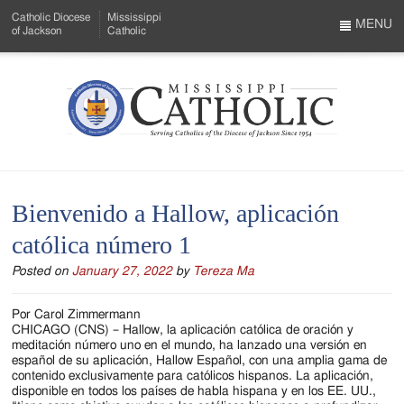
Skip
Catholic Diocese
Mississippi
to
MENU
of Jackson
Catholic
…
Main
Menu
Content
Mississippi
Search
Catholic
Form
-
Bienvenido a Hallow, aplicación
Serving
católica número 1
Catholics
Posted on
January 27, 2022
by
Tereza Ma
of
the
Por Carol Zimmermann
CHICAGO (CNS) – Hallow, la aplicación católica de oración y
Diocese
meditación número uno en el mundo, ha lanzado una versión en
español de su aplicación, Hallow Español, con una amplia gama de
of
contenido exclusivamente para católicos hispanos. La aplicación,
disponible en todos los países de habla hispana y en los EE. UU.,