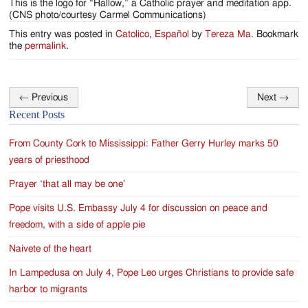
This is the logo for “Hallow,” a Catholic prayer and meditation app.
(CNS photo/courtesy Carmel Communications)
This entry was posted in
Catolico
,
Español
by
Tereza Ma
. Bookmark
the
permalink
.
←
Previous
Next
→
Post
Recent Posts
navigation
From County Cork to Mississippi: Father Gerry Hurley marks 50
years of priesthood
Prayer ‘that all may be one’
Pope visits U.S. Embassy July 4 for discussion on peace and
freedom, with a side of apple pie
Naivete of the heart
In Lampedusa on July 4, Pope Leo urges Christians to provide safe
harbor to migrants