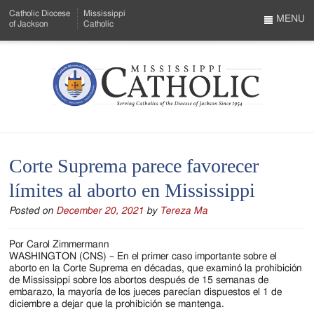
Skip
Catholic Diocese
Mississippi
to
MENU
of Jackson
Catholic
…
Main
Menu
Content
Mississippi
Search
Catholic
Form
-
Corte Suprema parece favorecer
Serving
límites al aborto en Mississippi
Catholics
Posted on
December 20, 2021
by
Tereza Ma
of
the
Por Carol Zimmermann
WASHINGTON (CNS) – En el primer caso importante sobre el
Diocese
aborto en la Corte Suprema en décadas, que examinó la prohibición
de Mississippi sobre los abortos después de 15 semanas de
of
embarazo, la mayoría de los jueces parecían dispuestos el 1 de
diciembre a dejar que la prohibición se mantenga.