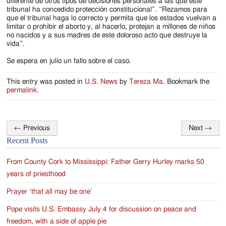
diferente de otros tipos de decisiones personales a las que este
tribunal ha concedido protección constitucional”. “Rezamos para
que el tribunal haga lo correcto y permita que los estados vuelvan a
limitar o prohibir el aborto y, al hacerlo, protejan a millones de niños
no nacidos y a sus madres de este doloroso acto que destruye la
vida”.
Se espera en julio un fallo sobre el caso.
This entry was posted in
U.S. News
by
Tereza Ma
. Bookmark the
permalink
.
←
Previous
Next
→
Post
Recent Posts
navigation
From County Cork to Mississippi: Father Gerry Hurley marks 50
years of priesthood
Prayer ‘that all may be one’
Pope visits U.S. Embassy July 4 for discussion on peace and
freedom, with a side of apple pie