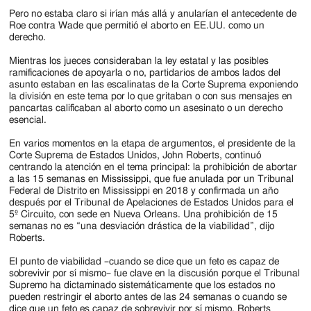
Jackson
Pero no estaba claro si irían más allá y anularían el antecedente de
Since
Roe contra Wade que permitió el aborto en EE.UU. como un
derecho.
1954
Mientras los jueces consideraban la ley estatal y las posibles
ramificaciones de apoyarla o no, partidarios de ambos lados del
asunto estaban en las escalinatas de la Corte Suprema exponiendo
la división en este tema por lo que gritaban o con sus mensajes en
pancartas calificaban al aborto como un asesinato o un derecho
esencial.
En varios momentos en la etapa de argumentos, el presidente de la
Corte Suprema de Estados Unidos, John Roberts, continuó
centrando la atención en el tema principal: la prohibición de abortar
a las 15 semanas en Mississippi, que fue anulada por un Tribunal
Federal de Distrito en Mississippi en 2018 y confirmada un año
después por el Tribunal de Apelaciones de Estados Unidos para el
5º Circuito, con sede en Nueva Orleans. Una prohibición de 15
semanas no es “una desviación drástica de la viabilidad”, dijo
Roberts.
El punto de viabilidad –cuando se dice que un feto es capaz de
sobrevivir por sí mismo– fue clave en la discusión porque el Tribunal
Supremo ha dictaminado sistemáticamente que los estados no
pueden restringir el aborto antes de las 24 semanas o cuando se
dice que un feto es capaz de sobrevivir por sí mismo. Roberts