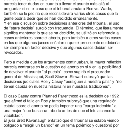
parecía tener dudas en cuanto a llevar el asunto más allá al
preguntar si en el caso que el tribunal anulara Roe vs. Wade,
también se le pediría que reconsiderara varios otros casos que la
gente podría decir que se han decidido erróneamente.
Y en esa discusión sobre decisiones anteriores del tribunal, el uso
de “stare decisis” surgió con frecuencia. El término, que literalmente
significa mantener lo que se ha decidido, se utilizó en referencia a
casos anteriores sobre el aborto, pero también a otros varios casos
en los que algunos jueces señalaron que el precedente no debería
ser siempre un factor decisivo y que algunos casos debían ser
revocados.
Pero a medida que los argumentos continuaban, la mayor reflexión
parecía centrarse en la cuestión del aborto en sí y en la posibilidad
de devolver el asunto “al pueblo”, como sugirió el procurador
general de Mississippi, Scott Stewart.Stewart subrayó que las
decisiones judiciales Roe y Casey “persiguen a nuestro país” y “no
tienen cabida en nuestra historia ni en nuestras tradiciones”.
El caso Casey contra Planned Parenthood es la decisión de 1992
que afirmó el fallo en Roe y también subrayó que una regulación
estatal sobre el aborto no podía imponer una “carga indebida” a
una mujer “que busca un aborto antes de que el feto alcance la
viabilidad”.
El juez Brett Kavanaugh enfatizó que el tribunal se estaba viendo
obligado a “elegir un bando” en un tema polémico y cuestionó por