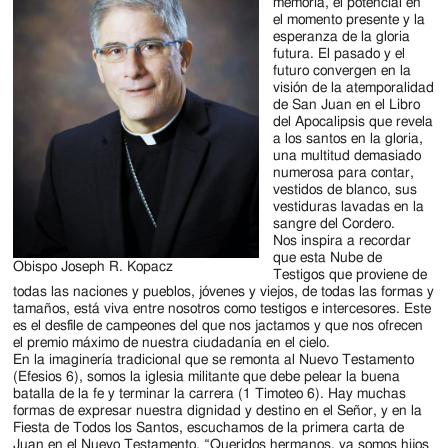
memoria, el potencial en
el momento presente y la
esperanza de la gloria
futura. El pasado y el
futuro convergen en la
visión de la atemporalidad
de San Juan en el Libro
del Apocalipsis que revela
a los santos en la gloria,
una multitud demasiado
numerosa para contar,
vestidos de blanco, sus
vestiduras lavadas en la
sangre del Cordero.
Nos inspira a recordar
que esta Nube de
Obispo Joseph R. Kopacz
Testigos que proviene de
todas las naciones y pueblos, jóvenes y viejos, de todas las formas y
tamaños, está viva entre nosotros como testigos e intercesores. Este
es el desfile de campeones del que nos jactamos y que nos ofrecen
el premio máximo de nuestra ciudadanía en el cielo.
En la imaginería tradicional que se remonta al Nuevo Testamento
(Efesios 6), somos la iglesia militante que debe pelear la buena
batalla de la fe y terminar la carrera (1 Timoteo 6). Hay muchas
formas de expresar nuestra dignidad y destino en el Señor, y en la
Fiesta de Todos los Santos, escuchamos de la primera carta de
Juan en el Nuevo Testamento. “Queridos hermanos, ya somos hijos