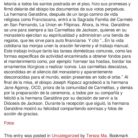
letanía a todos los santos postrada en el piso, hizo sus promesas y
firmó delante del obispo los documentos de sus votos perpetuos.
La hermana Geraldine, después de un largo camino de vida
religiosa como Franciscana, entró a la Sagrada Familia del Carmelo
en San Fernando, La Union en Filipinas. Ahora, la Hna. Geraldine
se une para siempre a las Carmelitas de Jackson, quienes en su
monasterio ejercitan su espiritualidad y administran una tienda de
regalos, que les sirve para auto financiarse. Y cito ”…En la vida
cotidiana las monjas unen la oración ferviente y el trabajo manual.
Este trabajo incluye tanto las tareas domésticas comunes, como las
formas específicas de actividad encaminada a obtener fondos para
el mantenimiento como, por ejemplo: hornear las hostias, bordar los
ornamentos litúrgicos o realizar iconos. Las carmelitas descalzas,
escondidas en el silencio del monasterio y aparentemente
desconocidas para el mundo, están presentes en todo el orbe.” Al
final de la misa, el obispo Joseph Kopacz agradeció a la hermana
Jane Agonoy, OCD, priora de la comunidad de Carmelitas, y demás
por la preparación de la ceremonia, a todos por su compañía y
felicitó a la hermana Geraldine por su decisión de servir a la
Diócesis de Jackson. Durante la recepción que siguió, la hermana
Geraldine mostró su felicidad compartiendo sonrisas y fotos de
acción de gracias.
Fotos
This entry was posted in
Uncategorized
by
Tereza Ma
. Bookmark