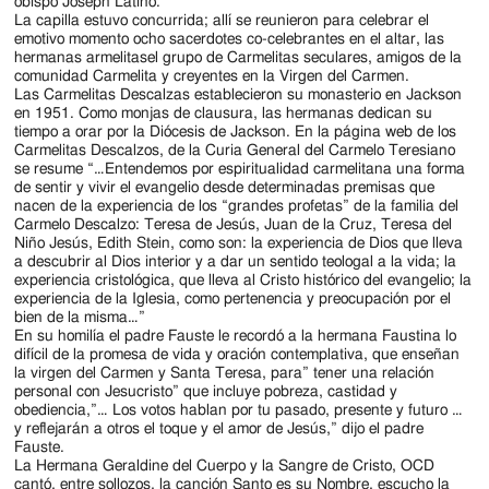
Jackson
obispo Joseph Latino.
La capilla estuvo concurrida; allí se reunieron para celebrar el
Since
emotivo momento ocho sacerdotes co-celebrantes en el altar, las
hermanas armelitasel grupo de Carmelitas seculares, amigos de la
1954
comunidad Carmelita y creyentes en la Virgen del Carmen.
Las Carmelitas Descalzas establecieron su monasterio en Jackson
en 1951. Como monjas de clausura, las hermanas dedican su
tiempo a orar por la Diócesis de Jackson. En la página web de los
Carmelitas Descalzos, de la Curia General del Carmelo Teresiano
se resume “…Entendemos por espiritualidad carmelitana una forma
de sentir y vivir el evangelio desde determinadas premisas que
nacen de la experiencia de los “grandes profetas” de la familia del
Carmelo Descalzo: Teresa de Jesús, Juan de la Cruz, Teresa del
Niño Jesús, Edith Stein, como son: la experiencia de Dios que lleva
a descubrir al Dios interior y a dar un sentido teologal a la vida; la
experiencia cristológica, que lleva al Cristo histórico del evangelio; la
experiencia de la Iglesia, como pertenencia y preocupación por el
bien de la misma…”
En su homilía el padre Fauste le recordó a la hermana Faustina lo
difícil de la promesa de vida y oración contemplativa, que enseñan
la virgen del Carmen y Santa Teresa, para” tener una relación
personal con Jesucristo” que incluye pobreza, castidad y
obediencia,”… Los votos hablan por tu pasado, presente y futuro …
y reflejarán a otros el toque y el amor de Jesús,” dijo el padre
Fauste.
La Hermana Geraldine del Cuerpo y la Sangre de Cristo, OCD
cantó, entre sollozos, la canción Santo es su Nombre, escucho la