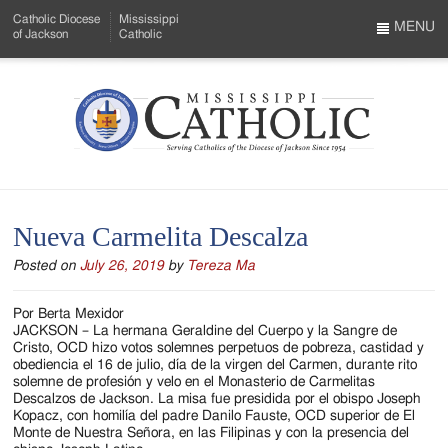
Skip
Catholic Diocese
Mississippi
to
MENU
of Jackson
Catholic
…
Main
Menu
Content
Mississippi
Search
Catholic
Form
-
Nueva Carmelita Descalza
Serving
Posted on
July 26, 2019
by
Tereza Ma
Catholics
of
Por Berta Mexidor
JACKSON – La hermana Geraldine del Cuerpo y la Sangre de
the
Cristo, OCD hizo votos solemnes perpetuos de pobreza, castidad y
obediencia el 16 de julio, día de la virgen del Carmen, durante rito
Diocese
solemne de profesión y velo en el Monasterio de Carmelitas
Descalzos de Jackson. La misa fue presidida por el obispo Joseph
of
Kopacz, con homilía del padre Danilo Fauste, OCD superior de El
Monte de Nuestra Señora, en las Filipinas y con la presencia del