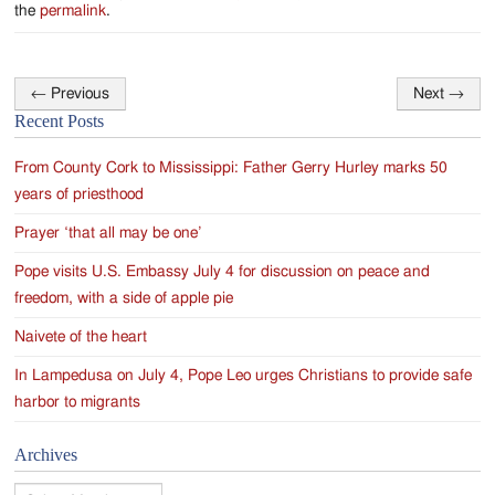
the
permalink
.
←
Previous
Next
→
Post
Recent Posts
navigation
From County Cork to Mississippi: Father Gerry Hurley marks 50
years of priesthood
Prayer ‘that all may be one’
Pope visits U.S. Embassy July 4 for discussion on peace and
freedom, with a side of apple pie
Naivete of the heart
In Lampedusa on July 4, Pope Leo urges Christians to provide safe
harbor to migrants
Archives
Archives