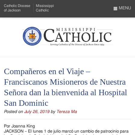
Skip
Catholic Diocese
Mississippi
to
MENU
of Jackson
Catholic
…
Main
Menu
Content
Mississippi
Search
Catholic
Form
-
Compañeros en el Viaje –
Serving
Franciscanos Misioneros de Nuestra
Catholics
Señora dan la bienvenida al Hospital
of
San Dominic
the
Posted on
July 26, 2019
by
Tereza Ma
Diocese
of
Por Joanna King
JACKSON – El lunes 1 de julio marcó un cambio de patrocinio para