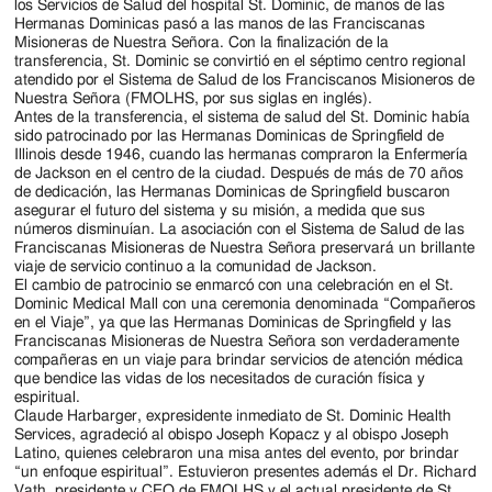
Jackson
los Servicios de Salud del hospital St. Dominic, de manos de las
Hermanas Dominicas pasó a las manos de las Franciscanas
Since
Misioneras de Nuestra Señora. Con la finalización de la
transferencia, St. Dominic se convirtió en el séptimo centro regional
1954
atendido por el Sistema de Salud de los Franciscanos Misioneros de
Nuestra Señora (FMOLHS, por sus siglas en inglés).
Antes de la transferencia, el sistema de salud del St. Dominic había
sido patrocinado por las Hermanas Dominicas de Springfield de
Illinois desde 1946, cuando las hermanas compraron la Enfermería
de Jackson en el centro de la ciudad. Después de más de 70 años
de dedicación, las Hermanas Dominicas de Springfield buscaron
asegurar el futuro del sistema y su misión, a medida que sus
números disminuían. La asociación con el Sistema de Salud de las
Franciscanas Misioneras de Nuestra Señora preservará un brillante
viaje de servicio continuo a la comunidad de Jackson.
El cambio de patrocinio se enmarcó con una celebración en el St.
Dominic Medical Mall con una ceremonia denominada “Compañeros
en el Viaje”, ya que las Hermanas Dominicas de Springfield y las
Franciscanas Misioneras de Nuestra Señora son verdaderamente
compañeras en un viaje para brindar servicios de atención médica
que bendice las vidas de los necesitados de curación física y
espiritual.
Claude Harbarger, expresidente inmediato de St. Dominic Health
Services, agradeció al obispo Joseph Kopacz y al obispo Joseph
Latino, quienes celebraron una misa antes del evento, por brindar
“un enfoque espiritual”. Estuvieron presentes además el Dr. Richard
Vath, presidente y CEO de FMOLHS y el actual presidente de St.