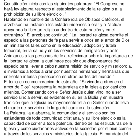
Constitución inicia con las siguientes palabras: “El Congreso no
hará ley alguna respecto al establecimiento de la religión o a la
prohibición de su libre ejercicio…”
Hablando en nombre de la Conferencia de Obispos Católicos, el
arzobispo ha instado a los estadounidenses a orar y a “actuar
apoyando la libertad religiosa dentro de esta nación y en el
extranjero.” El arzobispo continuó: “La libertad religiosa permite el
espacio a las personas de fe para servir a otros en el amor de Dios
en ministerios tales como en la educación, adopción y tutela
temporal, en la salud y en los servicios de inmigración y asilo.
Animamos a las personas de fe a reflexionar sobre la importancia de
la libertad religiosa la cual hace posible que dispongamos del
espacio para llevar a cabo nuestra misión de servicio y misericordia,
e invitamos a todos a orar por nuestros hermanos y hermanas que
enfrentan intensa persecución en otras partes del mundo.”
El tema en conmemoración de este año: “Sirviendo a otros en el
amor de Dios” representa la naturaleza de la Iglesia por casi dos
milenios. Comenzando con el Señor Jesús quien vino, no a ser
servido sino a servir, es evidente en sí, en la Biblia y en nuestra
tradición que la Iglesia es mayormente fiel a su Señor cuando lleva
el manto del servicio a lo largo del camino a la salvación.
La Palabra, la alabanza, la comunidad y el servicio son los
estándares de toda comunidad cristiana, y su libre ejercicio es la
capacidad de correr a toda potencia, dentro de las estructuras de la
Iglesia y como ciudadanos activos en la sociedad por el bien común
a través de los servicios y ministerios de la Iglesia. El mandato del