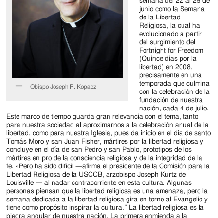
Jackson
semana del 22 al 29 de
junio como la Semana
Since
de la Libertad
Religiosa, la cual ha
1954
evolucionado a partir
del surgimiento del
Fortnight for Freedom
(Quince días por la
libertad) en 2008,
precisamente en una
temporada que culmina
Obispo Joseph R. Kopacz
con la celebración de la
fundación de nuestra
nación, cada 4 de julio.
Este marco de tiempo guarda gran relevancia con el tema, tanto
para nuestra sociedad al aproximarnos a la celebración anual de la
libertad, como para nuestra Iglesia, pues da inicio en el día de santo
Tomás Moro y san Juan Fisher, mártires por la libertad religiosa y
concluye en el día de san Pedro y san Pablo, prototipos de los
mártires en pro de la consciencia religiosa y de la integridad de la
fe. «Pero ha sido difícil —afirma el presidente de la Comisión para la
Libertad Religiosa de la USCCB, arzobispo Joseph Kurtz de
Louisville — al nadar contracorriente en esta cultura. Algunas
personas piensan que la libertad religiosa es una amenaza, pero la
semana dedicada a la libertad religiosa gira en torno al Evangelio y
tiene como propósito inspirar la cultura.” La libertad religiosa es la
piedra angular de nuestra nación. La primera enmienda a la