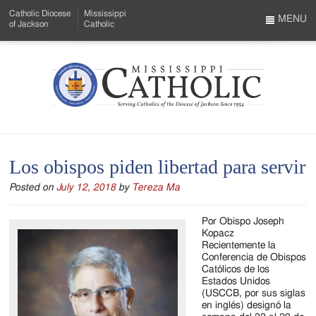
Skip
Catholic Diocese
Mississippi
to
MENU
of Jackson
Catholic
…
Main
Menu
Content
Mississippi
Search
Catholic
Form
-
Los obispos piden libertad para servir
Serving
Posted on
July 12, 2018
by
Tereza Ma
Catholics
of
Por Obispo Joseph
Kopacz
the
Recientemente la
Conferencia de Obispos
Diocese
Católicos de los
Estados Unidos
of
(USCCB, por sus siglas
en inglés) designó la