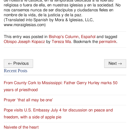
de nuestra fe católica, en la temporada dedicada a la libertad
religiosa o fuera de ella, en nuestras iglesias y en la sociedad. No
nos cansemos nunca de ser discípulos y ciudadanos fieles en
nombre de la vida, de la justicia y de la paz.
(Translated into Spanish by Mora & Iglesias, LLC,
www.moraiglesias.com)
This entry was posted in
Bishop's Column
,
Español
and tagged
Obispo Joseph Kopacz
by
Tereza Ma
. Bookmark the
permalink
.
←
Previous
Next
→
Post
Recent Posts
navigation
From County Cork to Mississippi: Father Gerry Hurley marks 50
years of priesthood
Prayer ‘that all may be one’
Pope visits U.S. Embassy July 4 for discussion on peace and
freedom, with a side of apple pie
Naivete of the heart