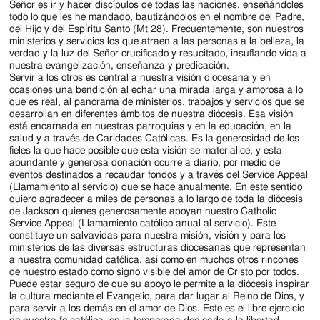
Señor es ir y hacer discípulos de todas las naciones, enseñándoles
todo lo que les he mandado, bautizándolos en el nombre del Padre,
del Hijo y del Espíritu Santo (Mt 28). Frecuentemente, son nuestros
ministerios y servicios los que atraen a las personas a la belleza, la
verdad y la luz del Señor crucificado y resucitado, insuflando vida a
nuestra evangelización, enseñanza y predicación.
Servir a los otros es central a nuestra visión diocesana y en
ocasiones una bendición al echar una mirada larga y amorosa a lo
que es real, al panorama de ministerios, trabajos y servicios que se
desarrollan en diferentes ámbitos de nuestra diócesis. Esa visión
está encarnada en nuestras parroquias y en la educación, en la
salud y a través de Caridades Católicas. Es la generosidad de los
fieles la que hace posible que esta visión se materialice, y esta
abundante y generosa donación ocurre a diario, por medio de
eventos destinados a recaudar fondos y a través del Service Appeal
(Llamamiento al servicio) que se hace anualmente. En este sentido
quiero agradecer a miles de personas a lo largo de toda la diócesis
de Jackson quienes generosamente apoyan nuestro Catholic
Service Appeal (Llamamiento católico anual al servicio). Este
constituye un salvavidas para nuestra misión, visión y para los
ministerios de las diversas estructuras diocesanas que representan
a nuestra comunidad católica, así como en muchos otros rincones
de nuestro estado como signo visible del amor de Cristo por todos.
Puede estar seguro de que su apoyo le permite a la diócesis inspirar
la cultura mediante el Evangelio, para dar lugar al Reino de Dios, y
para servir a los demás en el amor de Dios. Este es el libre ejercicio