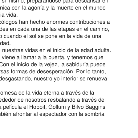
a si mismo, preparándose para descansar en
única con la agonía y la muerte en el mundo
ia vida.
icólogos han hecho enormes contribuciones a
ades en cada una de las etapas en el camino,
 cuando el sol se pone en la vida de una
idad.
uestras vidas en el inicio de la edad adulta.
 viene a llamar a la puerta, y tenemos que
 el inicio de la vejez, la sabiduría puede
sas formas de desesperación. Por lo tanto,
esgastando, nuestro yo interior se renueva
romesa de la vida eterna a través de la
rededor de nosotros resbalando a través del
a película el Hobbit, Gollum y Bilvo Baggins
ién afrontar al espectador con la sombría