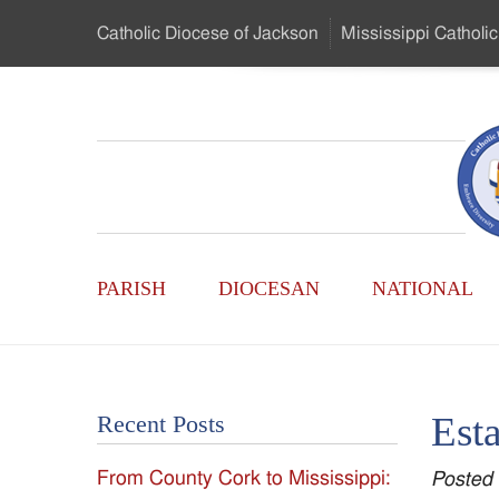
Skip
Catholic Diocese
of Jackson
Mississippi
Catholic
to
…
Main
Menu
Mississippi
Content
Search
Catholic
Form
Main
-
PARISH
DIOCESAN
NATIONAL
Menu
Serving
Catholics
Esta
Recent Posts
of
From County Cork to Mississippi:
Posted
the