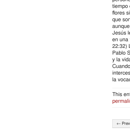
tiempo 
flores 
que son
aunque 
Jesús l
en una 
22:32) 
Pablo S
y la vid
Cuando 
interce
la voca
This en
permali
←
Prev
Post