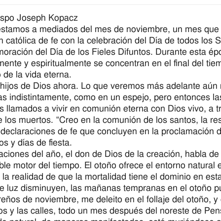
ispo Joseph Kopacz
estamos a mediados del mes de noviembre, un mes que
ón católica de fe con la celebración del Día de todos los 
ración del Día de los Fieles Difuntos. Durante esta ép
mente y espiritualmente se concentran en el final del ti
o de la vida eterna.
ijos de Dios ahora. Lo que veremos más adelante aún no
as indistintamente, como en un espejo, pero entonces las
 llamados a vivir en comunión eterna con Dios vivo, a tr
e los muertos. “Creo en la comunión de los santos, la res
 declaraciones de fe que concluyen en la proclamación 
s y días de fiesta.
aciones del año, el don de Dios de la creación, habla de
ble motor del tiempo. El otoño ofrece el entorno natural 
 la realidad de que la mortalidad tiene el dominio en est
e luz disminuyen, las mañanas tempranas en el otoño pue
reños de noviembre, me deleito en el follaje del otoño, y
ios y las calles, todo un mes después del noreste de Pens