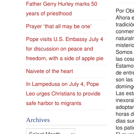
Father Gerry Hurley marks 50
Diocese
Por Ob
years of priesthood
Ahora 
of
tradici
Prayer ‘that all may be one’
conmemo
Jackson
natural
Pope visits U.S. Embassy July 4
misteri
for discussion on peace and
Since
Somos h
freedom, with a side of apple pie
las cos
1954
Estamos
Naivete of the heart
de entr
son las
In Lampedusa on July 4, Pope
domingo
Las est
Leo urges Christians to provide
inexora
safe harbor to migrants
adoptar
horas d
Archives
días su
los pat
Archives