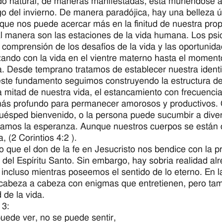
o natural, de maneras manifestadas, está muriéndose 
rgo del invierno. De manera paradójica, hay una belleza 
 que nos puede acercar más en la finitud de nuestra prop
l manera son las estaciones de la vida humana. Los ps
 comprensión de los desafíos de la vida y las oportunid
ndo con la vida en el vientre materno hasta el momento
. Desde temprano tratamos de establecer nuestra ident
ste fundamento seguimos construyendo la estructura de n
a mitad de nuestra vida, el estancamiento con frecuencia
ás profundo para permanecer amorosos y productivos. Con
huésped bienvenido, o la persona puede sucumbir a diver
amos la esperanza. Aunque nuestros cuerpos se están d
, (2 Corintios 4:2 ).
to que el don de la fe en Jesucristo nos bendice con la p
del Espíritu Santo. Sin embargo, hay sobria realidad al
 incluso mientras poseemos el sentido de lo eterno. En l
cabeza a cabeza con enigmas que entretienen, pero tamb
 de la vida.
 3:
uede ver, no se puede sentir,