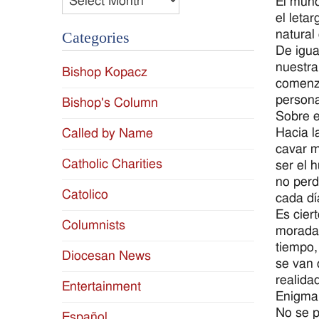
El mund
el leta
natural
Categories
De igua
nuestra
Bishop Kopacz
comenza
persona
Bishop's Column
Sobre e
Hacia l
Called by Name
cavar m
Catholic Charities
ser el 
no perd
Catolico
cada día
Es cier
Columnists
morada 
tiempo,
Diocesan News
se van 
realidad
Entertainment
Enigma
No se p
Español