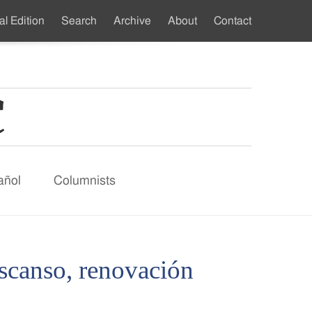
al Edition
Search
Archive
About
Contact
ndary
u
añol
Columnists
escanso, renovación