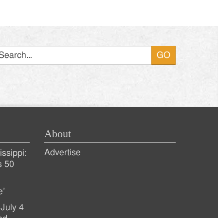
Search
About
Advertise
ssippi:
s 50
e’
July 4