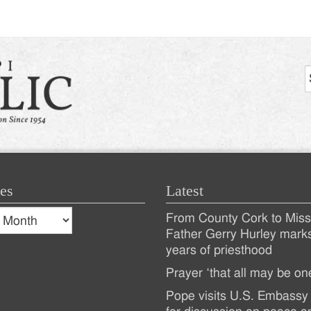
tion
es
Latest
s
From County Cork to Missi
es
Recent
Father Gerry Hurley mark
years of priesthood
Posts
Prayer ‘that all may be on
Pope visits U.S. Embassy 