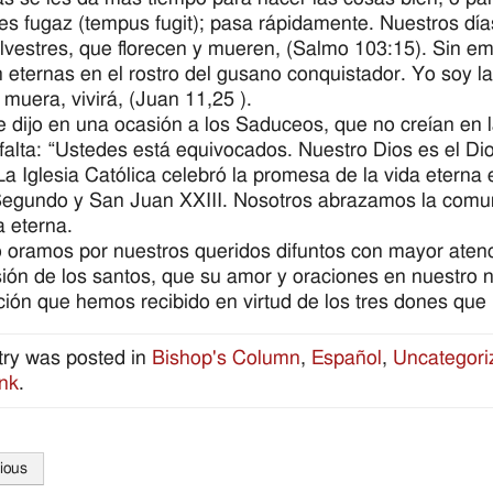
es fugaz (tempus fugit); pasa rápidamente. Nuestros día
silvestres, que florecen y mueren, (Salmo 103:15). Sin 
 eternas en el rostro del gusano conquistador. Yo soy la 
muera, vivirá, (Juan 11,25 ).
e dijo en una ocasión a los Saduceos, que no creían en l
falta: “Ustedes está equivocados. Nuestro Dios es el Dio
La Iglesia Católica celebró la promesa de la vida eterna
egundo y San Juan XXIII. Nosotros abrazamos la comuni
a eterna.
oramos por nuestros queridos difuntos con mayor atenc
sión de los santos, que su amor y oraciones en nuestro n
ción que hemos recibido en virtud de los tres dones que 
try was posted in
Bishop's Column
,
Español
,
Uncategori
nk
.
ious