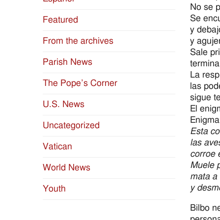
No se p
Se encu
Featured
y debaj
y aguje
From the archives
Sale pr
Parish News
termina 
La resp
The Pope’s Corner
las pod
sigue t
U.S. News
El enig
Enigma
Uncategorized
Esta co
las aves
Vatican
corroe e
Muele p
World News
mata a 
y desm
Youth
Bilbo n
persona