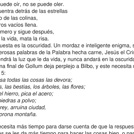
uede oír, no se puede oler.
entra detrás de las estrellas
o de las colinas,
ros vacíos llena.
imero y sigue después,
la vida, mata la risa.
uesta es la oscuridad. Un mordaz e inteligente enigma, 
erosas palabras de la Palabra hecha carne, Jesús el Cri
endrá la luz que le da vida, y nunca andará en la oscurid
ma final de Gollum deja perplejo a Bilbo, y este necesita
 5:
sa todas las cosas las devora;
, las bestias, los árboles, las flores;
l hierro, pica el acero;
iedras a polvo;
rey, arruina ciudad,
orona montaña.
ecesita más tiempo para darse cuenta de que la respuest
s se les da más tiempo para hacer las cosas bien, o para 