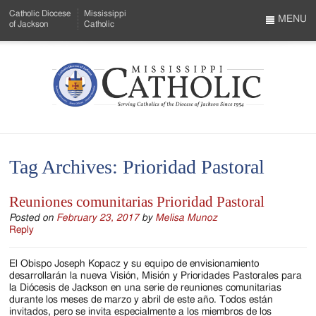
Skip
Catholic Diocese
Mississippi
to
MENU
of Jackson
Catholic
…
Main
Menu
Content
Mississippi
Search
Catholic
Form
-
Tag Archives:
Prioridad Pastoral
Serving
Catholics
Reuniones comunitarias Prioridad Pastoral
of
Posted on
February 23, 2017
by
Melisa Munoz
Reply
the
El Obispo Joseph Kopacz y su equipo de envisionamiento
Diocese
desarrollarán la nueva Visión, Misión y Prioridades Pastorales para
la Diócesis de Jackson en una serie de reuniones comunitarias
of
durante los meses de marzo y abril de este año. Todos están
invitados, pero se invita especialmente a los miembros de los