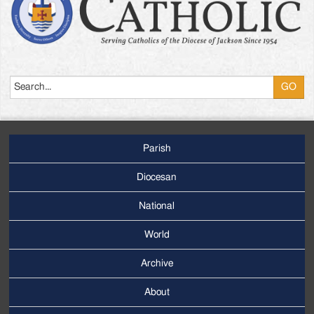
Search
Parish
Footer
Main
Diocesan
Menu
National
World
Archive
Footer
Secondary
About
Menu