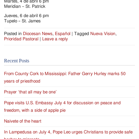
Martes, 4 de abril 6 pm
Meridian – St. Patrick
Jueves, 6 de abril 6 pm
Tupelo – St. James
Posted in
Diocesan News
,
Español
|
Tagged
Nueva Vision
,
Prioridad Pastoral
|
Leave a reply
Recent Posts
From County Cork to Mississippi: Father Gerry Hurley marks 50
years of priesthood
Prayer ‘that all may be one’
Pope visits U.S. Embassy July 4 for discussion on peace and
freedom, with a side of apple pie
Naivete of the heart
In Lampedusa on July 4, Pope Leo urges Christians to provide safe