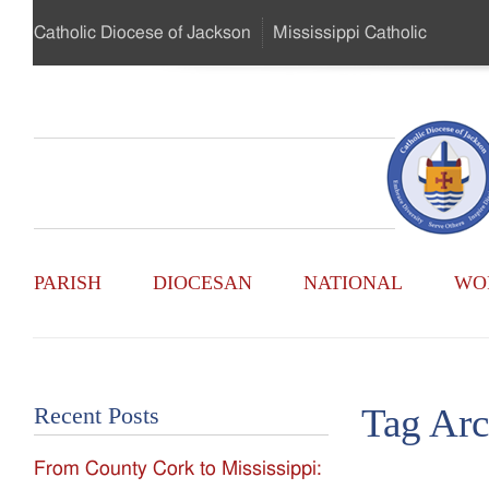
Skip
Catholic Diocese
of Jackson
Mississippi
Catholic
to
…
Main
Menu
Mississippi
Content
Search
Catholic
Form
Main
-
PARISH
DIOCESAN
NATIONAL
WO
Menu
Serving
Catholics
Tag Arc
Recent Posts
of
From County Cork to Mississippi:
the