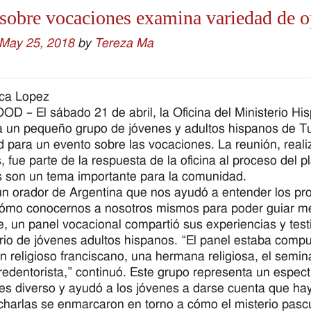
sobre vocaciones examina variedad de o
May 25, 2018
by
Tereza Ma
ica Lopez
– El sábado 21 de abril, la Oficina del Ministerio His
a un pequeño grupo de jóvenes y adultos hispanos de Tu
para un evento sobre las vocaciones. La reunión, reali
 fue parte de la respuesta de la oficina al proceso del p
 son un tema importante para la comunidad.
n orador de Argentina que nos ayudó a entender los pros
cómo conocernos a nosotros mismos para poder guiar me
de, un panel vocacional compartió sus experiencias y tes
erio de jóvenes adultos hispanos. “El panel estaba com
un religioso franciscano, una hermana religiosa, el semi
redentorista,” continuó. Este grupo representa un espec
es diverso y ayudó a los jóvenes a darse cuenta que hay
charlas se enmarcaron en torno a cómo el misterio pascu