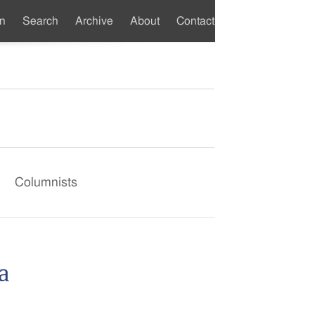
on
Search
Archive
About
Contact
y
Columnists
a