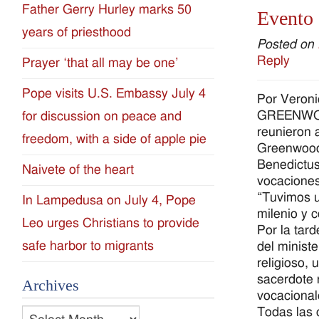
Father Gerry Hurley marks 50
Evento 
Diocese
years of priesthood
Posted on
of
Reply
Prayer ‘that all may be one’
Jackson
Pope visits U.S. Embassy July 4
Por Veron
GREENWOOD 
for discussion on peace and
Since
reunieron 
freedom, with a side of apple pie
Greenwood 
1954
Benedictus,
Naivete of the heart
vocaciones
“Tuvimos u
In Lampedusa on July 4, Pope
milenio y 
Leo urges Christians to provide
Por la tar
safe harbor to migrants
del minist
religioso, 
sacerdote 
Archives
vocacional
Todas las 
Archives