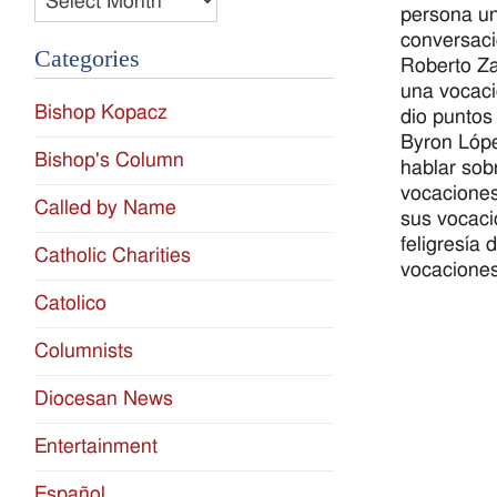
persona una
conversaci
Categories
Roberto Za
una vocaci
Bishop Kopacz
dio puntos
Byron Lópe
Bishop's Column
hablar sob
vocaciones
Called by Name
sus vocaci
feligresía
Catholic Charities
vocaciones
Catolico
Columnists
Diocesan News
Entertainment
Español