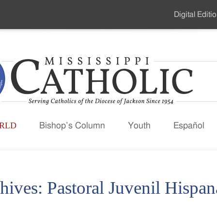
Digital Editi
Secondar
Menu
RLD
Bishop’s Column
Youth
Español
hives:
Pastoral Juvenil Hispan