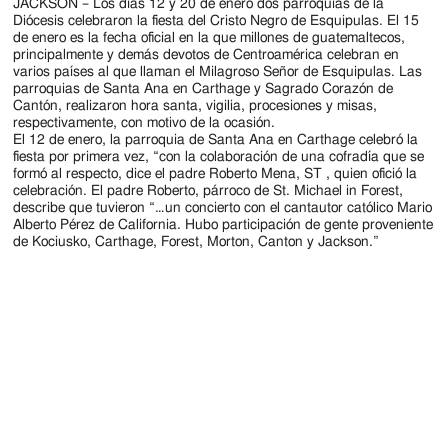
Jackson
JACKSON – Los días 12 y 20 de enero dos parroquias de la
Diócesis celebraron la fiesta del Cristo Negro de Esquipulas. El 15
Since
de enero es la fecha oficial en la que millones de guatemaltecos,
principalmente y demás devotos de Centroamérica celebran en
1954
varios países al que llaman el Milagroso Señor de Esquipulas. Las
parroquias de Santa Ana en Carthage y Sagrado Corazón de
Cantón, realizaron hora santa, vigilia, procesiones y misas,
respectivamente, con motivo de la ocasión.
El 12 de enero, la parroquia de Santa Ana en Carthage celebró la
fiesta por primera vez, “con la colaboración de una cofradía que se
formó al respecto, dice el padre Roberto Mena, ST , quien ofició la
celebración. El padre Roberto, párroco de St. Michael in Forest,
describe que tuvieron “…un concierto con el cantautor católico Mario
Alberto Pérez de California. Hubo participación de gente proveniente
de Kociusko, Carthage, Forest, Morton, Canton y Jackson.”