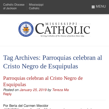
Skip
Catholic Diocese
Mississippi
to
MENU
of Jackson
Catholic
…
Main
Menu
Content
Mississippi
Search
Catholic
Form
-
Tag Archives:
Parroquias celebran al
Serving
Cristo Negro de Esquipulas
Catholics
of
Parroquias celebran al Cristo Negro de
Esquipulas
the
Posted on
January 25, 2019
by
Tereza Ma
Diocese
Reply
of
Por Berta del Carmen Mexidor