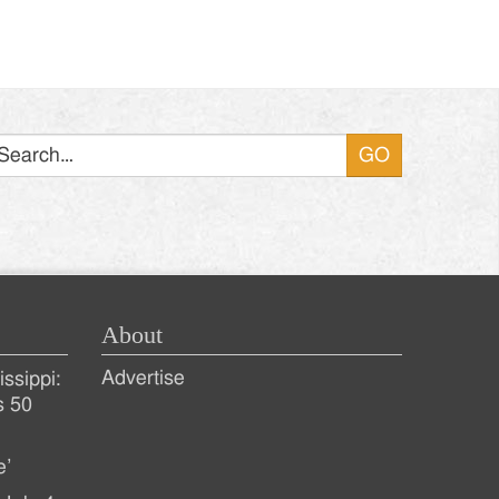
Search
About
Advertise
ssippi:
s 50
e’