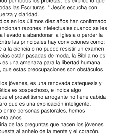
do por todos los profetas, les explicó lo que
todas las Escrituras. “ Jesús escucha con
uerza y claridad.
ios en los últimos diez años han confirmado
ncionan razones intelectuales cuando se les
a llevado a abandonar la Iglesia o perder la
 Entre las principales hay convicciones como:
ne a la ciencia o no puede resistir un examen
ncias están pasadas de moda, la Biblia no es
ios es una amenaza para la libertad humana.
ón, que estas preocupaciones son obstáculos
los jóvenes, es una renovada catequesis y
gética es sospechoso, e indica algo
que el proselitismo arrogante no tiene cabida
ro que es una explicación inteligente,
so entre personas pastorales, hemos
enta años.
iría de las preguntas que hacen los jóvenes
uesta al anhelo de la mente y el corazón.