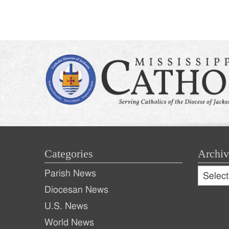
Categories
Archiv
Archive
Parish News
Archiv
Diocesan News
U.S. News
World News