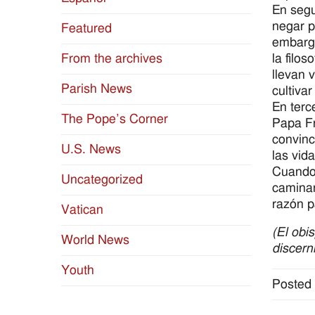
En segu
negar p
Featured
embargo
la filos
From the archives
llevan 
Parish News
cultiva
En terc
The Pope’s Corner
Papa Fr
convinc
U.S. News
las vid
Cuando 
Uncategorized
caminar
razón p
Vatican
(El obi
World News
discern
Youth
Posted 