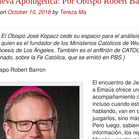
eva Apologética: Por Obispo Robert Ba
 on
October 10, 2018
by
Tereza Ma
El Obispo José Kopacz cede su espacio para el análisis
 quien es el fundador de los Ministerios Católicos de Wor
ócesis de Los Ángeles. También es el anfitrión de CAT
nado, sobre la Fe Católica, que se emitió en PBS.)
spo Robert Barron
El encuentro de Je
a Emaús ofrece un
acompañamiento de 
incluso cuando est
hablando, van en 
juzgarlos, sino más
Pero luego, sabien
información, los r