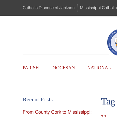
Skip
Catholic Diocese
of Jackson
Mississippi
Catholic
to
…
Main
Menu
Mississippi
Content
Search
Catholic
Form
Main
-
PARISH
DIOCESAN
NATIONAL
Menu
Serving
Catholics
Tag
Recent Posts
of
From County Cork to Mississippi:
the