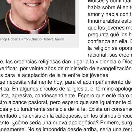
Moisés y continuan
había sobre él en 
amor y habla con f
Innumerables estud
que los jóvenes me
pregunta qué los h
shop Robert Barron/Obispo Robert Barron
confianza en ella.
la religión se opo
racional, sus cree
le, las creencias religiosas dan lugar a la violencia o D
erificar, por veinte años de ministerio de evangelizaci
es para la aceptación de la fe entre los jóvenes
se necesita vitalmente hoy, para el acompañamiento de 
tica. En algunos círculos de la Iglesia, el término apolo
lista, agresivo, condescendiente. Espero que esté claro 
tro alcance pastoral, pero espero que sea igualmente cla
osa y culturalmente sensible de la fe. Existe un consen
entado una crisis en la catequesis, en los últimos cincu
tanto, ¿cómo sería una nueva apologética? Primero, surg
neamente. No se impondría desde arriba, sería una resp