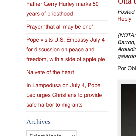
Una u
Father Gerry Hurley marks 50
Diocese
Posted
years of priesthood
Reply
of
Prayer ‘that all may be one’
(NOTA: 
Jackson
Pope visits U.S. Embassy July 4
Barron,
Arquidi
for discussion on peace and
Since
galardo
freedom, with a side of apple pie
1954
Por Obi
Naivete of the heart
In Lampedusa on July 4, Pope
Leo urges Christians to provide
safe harbor to migrants
Archives
Archives