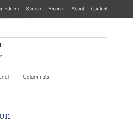
al Edition
Search
Archive
About
Contact
ndary
u
añol
Columnists
ron