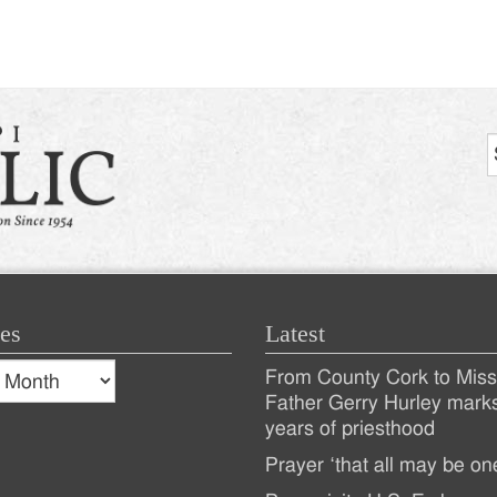
es
Latest
s
From County Cork to Missi
es
Recent
Father Gerry Hurley mark
years of priesthood
Posts
Prayer ‘that all may be on