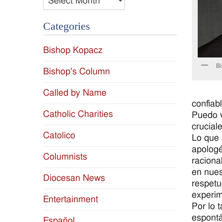
Categories
Bishop Kopacz
Bi
Bishop's Column
Called by Name
confiab
Catholic Charities
Puedo v
crucial
Catolico
Lo que 
apologé
Columnists
raciona
en nues
Diocesan News
respetu
experim
Entertainment
Por lo 
espontá
Español