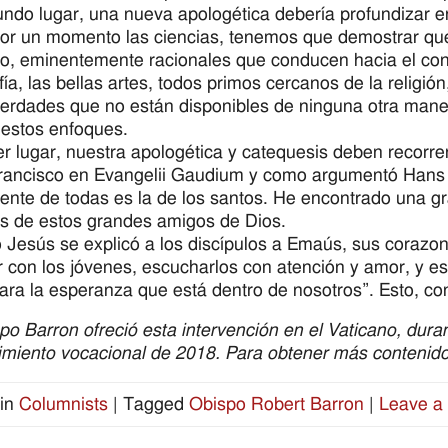
ndo lugar, una nueva apologética debería profundizar en l
or un momento las ciencias, tenemos que demostrar que e
, eminentemente racionales que conducen hacia el conoci
ofía, las bellas artes, todos primos cercanos de la religió
verdades que no están disponibles de ninguna otra man
r estos enfoques.
er lugar, nuestra apologética y catequesis deben recorrer 
ancisco en Evangelii Gaudium y como argumentó Hans U
ente de todas es la de los santos. He encontrado una gr
as de estos grandes amigos de Dios.
Jesús se explicó a los discípulos a Emaús, sus corazo
 con los jóvenes, escucharlos con atención y amor, y est
ara la esperanza que está dentro de nosotros”. Esto, co
spo Barron ofreció esta intervención en el Vaticano, duran
imiento vocacional de 2018. Para obtener más conteni
in
Columnists
|
Tagged
Obispo Robert Barron
|
Leave a 