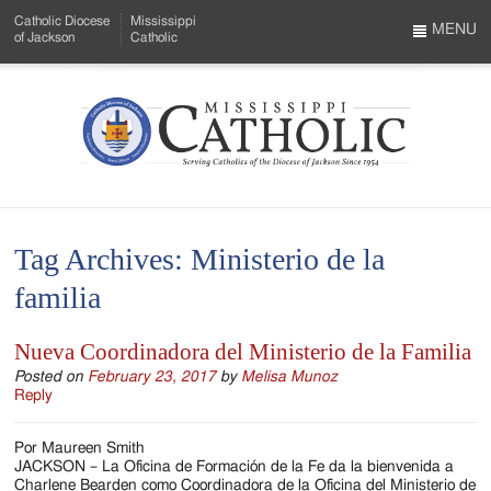
Skip
Catholic Diocese
Mississippi
to
MENU
of Jackson
Catholic
…
Main
Menu
Content
Mississippi
Search
Catholic
Form
-
Tag Archives:
Ministerio de la
Serving
familia
Catholics
of
Nueva Coordinadora del Ministerio de la Familia
the
Posted on
February 23, 2017
by
Melisa Munoz
Reply
Diocese
Por Maureen Smith
of
JACKSON – La Oficina de Formación de la Fe da la bienvenida a
Charlene Bearden como Coordinadora de la Oficina del Ministerio de