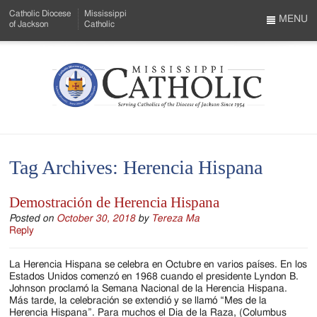
Skip
Catholic Diocese
Mississippi
to
MENU
of Jackson
Catholic
…
Main
Menu
Content
Mississippi
Search
Catholic
Form
-
Tag Archives:
Herencia Hispana
Serving
Catholics
Demostración de Herencia Hispana
of
Posted on
October 30, 2018
by
Tereza Ma
Reply
the
La Herencia Hispana se celebra en Octubre en varios países. En los
Diocese
Estados Unidos comenzó en 1968 cuando el presidente Lyndon B.
Johnson proclamó la Semana Nacional de la Herencia Hispana.
of
Más tarde, la celebración se extendió y se llamó “Mes de la
Herencia Hispana”. Para muchos el Dia de la Raza, (Columbus