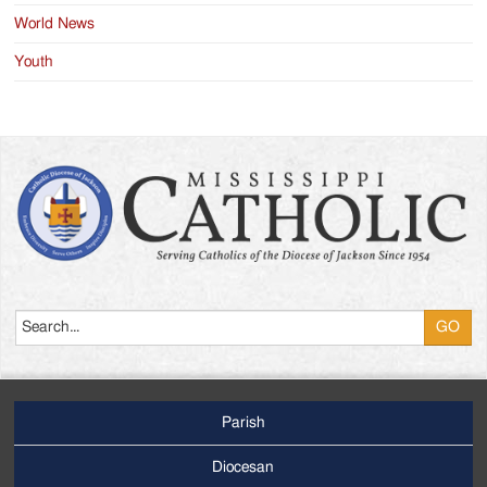
World News
Youth
Search
Parish
Footer
Main
Diocesan