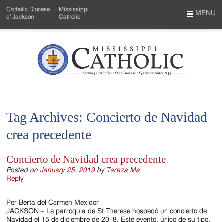
Skip
Catholic Diocese
Mississippi
to
MENU
of Jackson
Catholic
…
Main
Menu
Content
Mississippi
Search
Catholic
Form
-
Tag Archives:
Concierto de Navidad
Serving
crea precedente
Catholics
of
Concierto de Navidad crea precedente
the
Posted on
January 25, 2019
by
Tereza Ma
Reply
Diocese
Por Berta del Carmen Mexidor
of
JACKSON – La parroquia de St Therese hospedó un concierto de
Navidad el 15 de diciembre de 2018. Este evento, único de su tipo,