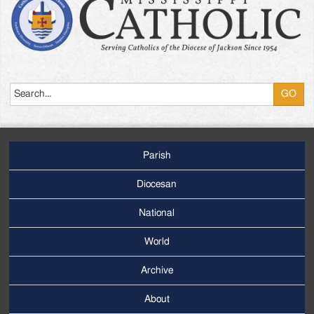
Search
Parish
Footer
Main
Diocesan
Menu
National
World
Archive
Footer
Secondary
About