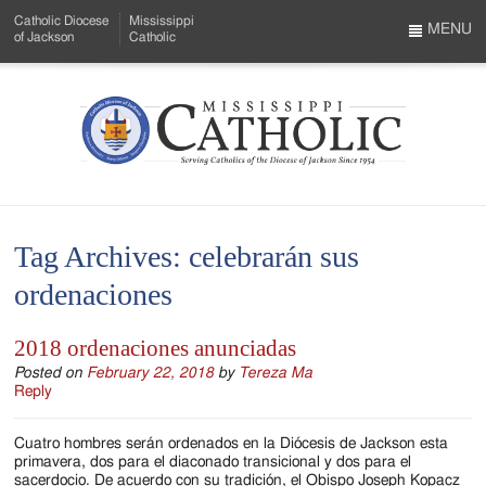
Skip
Catholic Diocese
Mississippi
to
MENU
of Jackson
Catholic
…
Main
Menu
Content
Mississippi
Search
Catholic
Form
-
Tag Archives:
celebrarán sus
Serving
ordenaciones
Catholics
of
2018 ordenaciones anunciadas
the
Posted on
February 22, 2018
by
Tereza Ma
Reply
Diocese
Cuatro hombres serán ordenados en la Diócesis de Jackson esta
of
primavera, dos para el diaconado transicional y dos para el
sacerdocio. De acuerdo con su tradición, el Obispo Joseph Kopacz