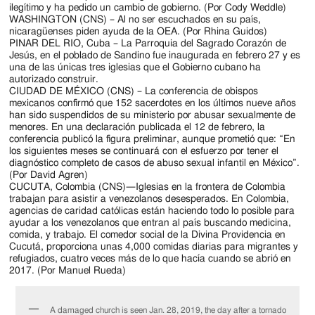
Jackson
ilegítimo y ha pedido un cambio de gobierno. (Por Cody Weddle)
WASHINGTON (CNS) – Al no ser escuchados en su país,
Since
nicaragüenses piden ayuda de la OEA. (Por Rhina Guidos)
PINAR DEL RIO, Cuba – La Parroquia del Sagrado Corazón de
1954
Jesús, en el poblado de Sandino fue inaugurada en febrero 27 y es
una de las únicas tres iglesias que el Gobierno cubano ha
autorizado construir.
CIUDAD DE MÉXICO (CNS) – La conferencia de obispos
mexicanos confirmó que 152 sacerdotes en los últimos nueve años
han sido suspendidos de su ministerio por abusar sexualmente de
menores. En una declaración publicada el 12 de febrero, la
conferencia publicó la figura preliminar, aunque prometió que: “En
los siguientes meses se continuará con el esfuerzo por tener el
diagnóstico completo de casos de abuso sexual infantil en México”.
(Por David Agren)
CUCUTA, Colombia (CNS)—Iglesias en la frontera de Colombia
trabajan para asistir a venezolanos desesperados. En Colombia,
agencias de caridad católicas están haciendo todo lo posible para
ayudar a los venezolanos que entran al país buscando medicina,
comida, y trabajo. El comedor social de la Divina Providencia en
Cucutá, proporciona unas 4,000 comidas diarias para migrantes y
refugiados, cuatro veces más de lo que hacía cuando se abrió en
2017. (Por Manuel Rueda)
A damaged church is seen Jan. 28, 2019, the day after a tornado