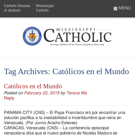
Skip
Catholic Diocese
Mississippi
to
MENU
of Jackson
Catholic
…
Main
Menu
Content
Mississippi
Search
Catholic
Form
-
Tag Archives:
Católicos en el Mundo
Serving
Catholics
Católicos en el Mundo
of
Posted on
February 22, 2019
by
Tereza Ma
Reply
the
PANAMA CITY (CNS) – El Papa Francisco oró por encontrar una
Diocese
solución pacífica a la inestabilidad e incertidumbre que reina en
Venezuela. (Por Junno Arocho Esteves)
of
CARACAS, Venezuela (CNS) – La conferencia episcopal
venezolana dice que el nuevo gobierno de Nicolás Maduro es