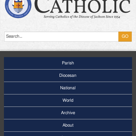
Search
Parish
Footer
Main
Diocesan
Menu
National
World
Archive
Footer
Secondary
About
Menu