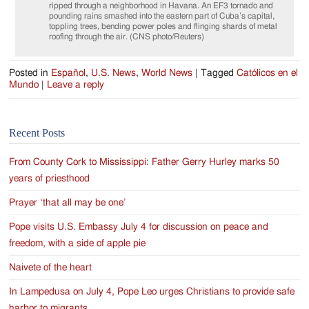
ripped through a neighborhood in Havana. An EF3 tornado and
pounding rains smashed into the eastern part of Cuba’s capital,
toppling trees, bending power poles and flinging shards of metal
roofing through the air. (CNS photo/Reuters)
Posted in
Español
,
U.S. News
,
World News
|
Tagged
Católicos en el
Mundo
|
Leave a reply
Recent Posts
From County Cork to Mississippi: Father Gerry Hurley marks 50
years of priesthood
Prayer ‘that all may be one’
Pope visits U.S. Embassy July 4 for discussion on peace and
freedom, with a side of apple pie
Naivete of the heart
In Lampedusa on July 4, Pope Leo urges Christians to provide safe
harbor to migrants