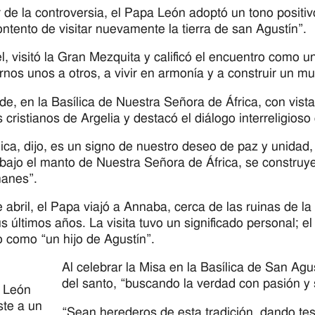
 de la controversia, el Papa León adoptó un tono positiv
ntento de visitar nuevamente la tierra de san Agustín”.
l, visitó la Gran Mezquita y calificó el encuentro como
rnos unos a otros, a vivir en armonía y a construir un m
de, en la Basílica de Nuestra Señora de África, con vist
s cristianos de Argelia y destacó el diálogo interreligio
lica, dijo, es un signo de nuestro deseo de paz y unidad,
bajo el manto de Nuestra Señora de África, se construye
anes”.
e abril, el Papa viajó a Annaba, cerca de las ruinas de 
s últimos años. La visita tuvo un significado personal; 
como “un hijo de Agustín”.
Al celebrar la Misa en la Basílica de San Agus
del santo, “buscando la verdad con pasión y s
a León
ste a un
“Sean herederos de esta tradición, dando test