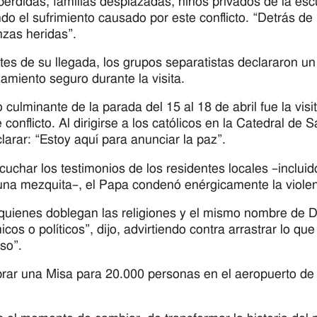
perdidas, familias desplazadas, niños privados de la escu
ndo el sufrimiento causado por este conflicto. “Detrás de l
zas heridas”.
tes de su llegada, los grupos separatistas declararon un 
amiento seguro durante la visita.
o culminante de la parada del 15 al 18 de abril fue la vi
 conflicto. Al dirigirse a los católicos en la Catedral de
clarar: “Estoy aquí para anunciar la paz”.
cuchar los testimonios de los residentes locales –inclui
una mezquita–, el Papa condenó enérgicamente la viole
quienes doblegan las religiones y el mismo nombre de Di
cos o políticos”, dijo, advirtiendo contra arrastrar lo qu
so”.
brar una Misa para 20.000 personas en el aeropuerto de