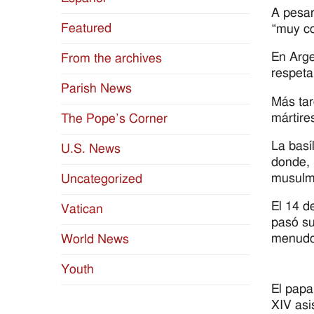
A pesar
Featured
“muy co
En Arge
From the archives
respeta
Parish News
Más tar
mártire
The Pope’s Corner
La basí
U.S. News
donde, 
musulm
Uncategorized
El 14 d
Vatican
pasó su
menudo 
World News
Youth
El pap
XIV asi