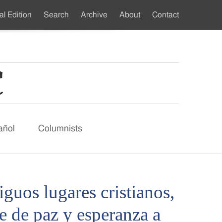
al Edition
Search
Archive
About
Contact
ndary
u
añol
Columnists
iguos lugares cristianos,
e de paz y esperanza a