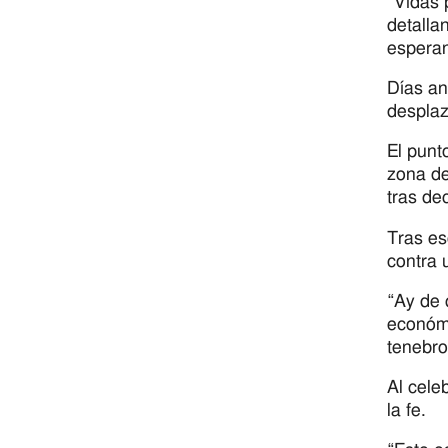
“Vidas 
detalla
esperan
Días an
desplaz
El punt
zona de
tras de
Tras es
contra 
“Ay de 
económi
tenebro
Al cele
la fe.