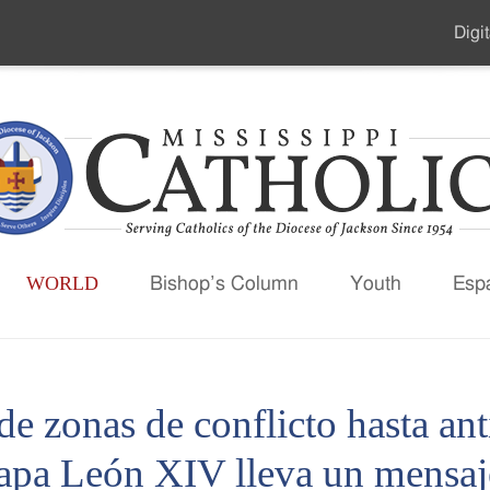
Digit
Seco
Men
WORLD
Bishop’s Column
Youth
Esp
e zonas de conflicto hasta ant
Papa León XIV lleva un mensaj