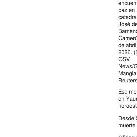
encuent
paz en 
catedra
José d
Bamen
Camerú
de abri
2026. (
OSV
News/G
Mangia
Reuters
Ese men
en Yaun
noroest
Desde 2
muerte 