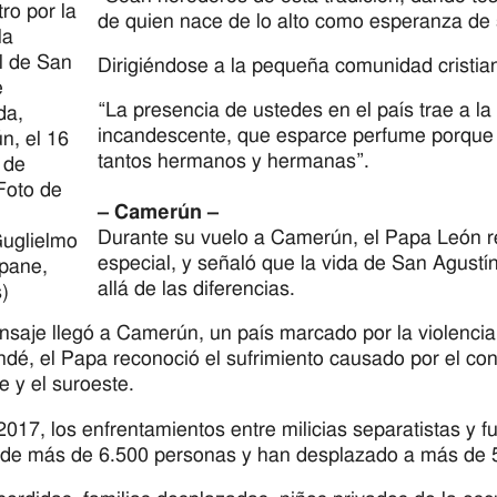
ro por la
de quien nace de lo alto como esperanza de s
la
l de San
Dirigiéndose a la pequeña comunidad cristiana
e
“La presencia de ustedes en el país trae a la
da,
incandescente, que esparce perfume porque d
n, el 16
tantos hermanos y hermanas”.
l de
Foto de
– Camerún –
Durante su vuelo a Camerún, el Papa León r
uglielmo
especial, y señaló que la vida de San Agustí
pane,
allá de las diferencias.
)
saje llegó a Camerún, un país marcado por la violencia 
dé, el Papa reconoció el sufrimiento causado por el conf
e y el suroeste.
017, los enfrentamientos entre milicias separatistas y
de más de 6.500 personas y han desplazado a más de 