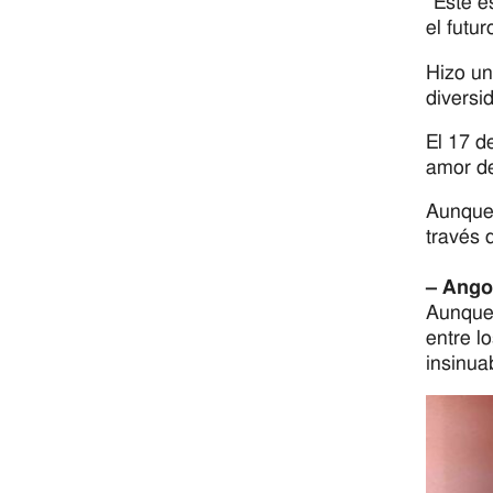
“Este e
el futu
Hizo un
diversi
El 17 d
amor de
Aunque 
través 
– Ango
Aunque 
entre l
insinua