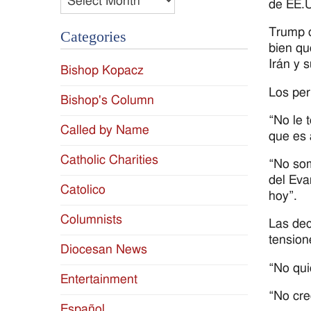
de EE.U
Trump c
Categories
bien qu
Irán y 
Bishop Kopacz
Los per
Bishop's Column
“No le 
Called by Name
que es 
Catholic Charities
“No som
del Eva
Catolico
hoy”.
Columnists
Las dec
tension
Diocesan News
“No qui
Entertainment
“No cre
Español