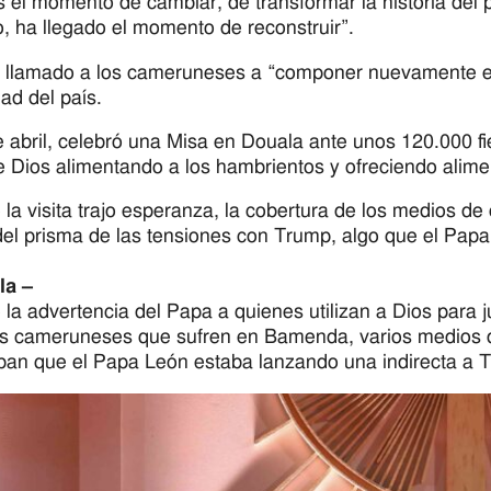
s el momento de cambiar, de transformar la historia del 
ro, ha llegado el momento de reconstruir”.
 llamado a los cameruneses a “componer nuevamente el 
dad del país.
e abril, celebró una Misa en Douala ante unos 120.000 fie
 Dios alimentando a los hambrientos y ofreciendo alimen
la visita trajo esperanza, la cobertura de los medios d
del prisma de las tensiones con Trump, algo que el Pap
la –
la advertencia del Papa a quienes utilizan a Dios para ju
os cameruneses que sufren en Bamenda, varios medios d
ban que el Papa León estaba lanzando una indirecta a 