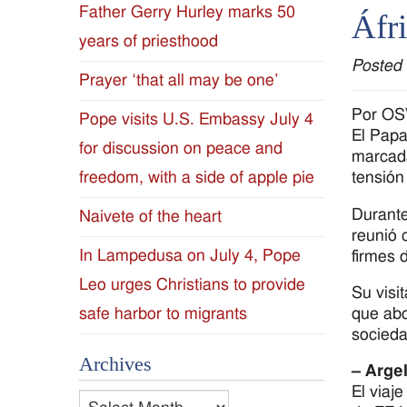
Father Gerry Hurley marks 50
Áfr
Diocese
years of priesthood
Posted
of
Prayer ‘that all may be one’
Jackson
Por OS
Pope visits U.S. Embassy July 4
El Papa
for discussion on peace and
Since
marcada
tensión 
freedom, with a side of apple pie
1954
Durante
Naivete of the heart
reunió 
In Lampedusa on July 4, Pope
firmes 
Leo urges Christians to provide
Su visi
que abo
safe harbor to migrants
socieda
Archives
– Argel
El viaj
Archives