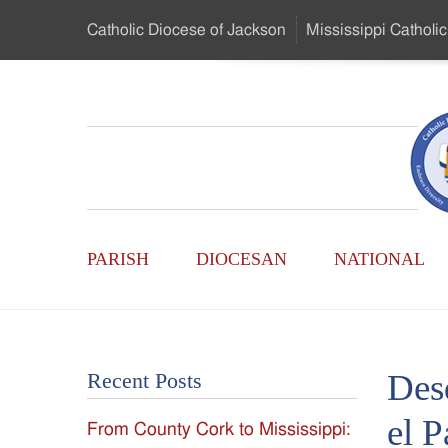
Skip
Catholic Diocese
of Jackson
Mississippi
Catholic
to
…
Main
Menu
Mississippi
Content
Search
Catholic
Form
Main
-
PARISH
DIOCESAN
NATIONAL
Menu
Serving
Catholics
Desd
Recent Posts
of
el 
From County Cork to Mississippi:
the