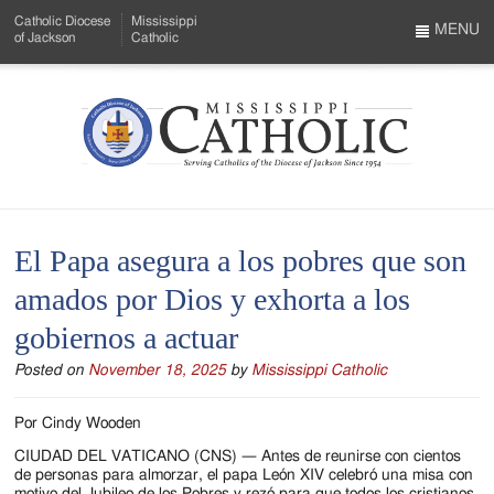
Skip
Catholic Diocese
Mississippi
to
MENU
of Jackson
Catholic
…
Main
Menu
Content
Mississippi
Search
Catholic
Form
-
El Papa asegura a los pobres que son
Serving
amados por Dios y exhorta a los
Catholics
gobiernos a actuar
of
Posted on
November 18, 2025
by
Mississippi Catholic
the
Diocese
Por Cindy Wooden
of
CIUDAD DEL VATICANO (CNS) — Antes de reunirse con cientos
de personas para almorzar, el papa León XIV celebró una misa con
motivo del Jubileo de los Pobres y rezó para que todos los cristianos