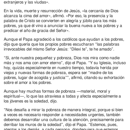
extranjeros y las viudas».
En la vida, muerte y resurrección de Jesús, «la cercanía de Dios
alcanza la cima del amor», afirmó. «Por eso, la presencia y la
palabra de Cristo se convierten en alegría y júbilo para los más
pobres, ya que él vino a anunciar la buena nueva a los pobres y a
predicar el año de gracia del Señor».
Aunque el Papa agradeció a los católicos que ayudan a los pobres,
dijo que quería que los propios pobres escucharan “las palabras
irrevocables del mismo Señor Jesús: “Dilexi te”, te he amado”.
“Sí, ante nuestra pequeñez y pobreza, Dios nos mira como nadie
más y nos ama con amor eterno”, dijo el Papa. “Y su Iglesia, incluso
hoy, quizás especialmente en nuestro tiempo, todavía herida por
viejas y nuevas formas de pobreza, espera ser “madre de los
pobres, lugar de acogida y justicia””, afirmó, citando su exhortación
sobre el amor a los pobres.
Aunque hay muchas formas de pobreza —material, moral y
espiritual—, lo que las atraviesa a todas y afecta especialmente a
los jóvenes es la soledad, dijo.
“Nos desafía a mirar la pobreza de manera integral, porque si bien
a veces es necesario responder a necesidades urgentes, también
debemos desarrollar una cultura de la atención, precisamente para
derribar los muros de la soledad”, dijo el Papa. “Estemos, pues,
atentos a los demás, a cada persona, dondequiera que estemos,