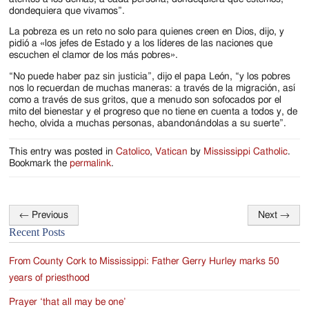
dondequiera que vivamos”.
La pobreza es un reto no solo para quienes creen en Dios, dijo, y
pidió a «los jefes de Estado y a los líderes de las naciones que
escuchen el clamor de los más pobres».
“No puede haber paz sin justicia”, dijo el papa León, “y los pobres
nos lo recuerdan de muchas maneras: a través de la migración, así
como a través de sus gritos, que a menudo son sofocados por el
mito del bienestar y el progreso que no tiene en cuenta a todos y, de
hecho, olvida a muchas personas, abandonándolas a su suerte”.
This entry was posted in
Catolico
,
Vatican
by
Mississippi Catholic
.
Bookmark the
permalink
.
←
Previous
Next
→
Post
Recent Posts
navigation
From County Cork to Mississippi: Father Gerry Hurley marks 50
years of priesthood
Prayer ‘that all may be one’