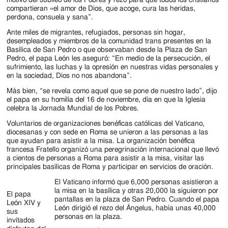
Jackson
compartieran «el amor de Dios, que acoge, cura las heridas,
Since
perdona, consuela y sana”.
Ante miles de migrantes, refugiados, personas sin hogar,
1954
desempleados y miembros de la comunidad trans presentes en la
Basílica de San Pedro o que observaban desde la Plaza de San
Pedro, el papa León les aseguró: “En medio de la persecución, el
sufrimiento, las luchas y la opresión en nuestras vidas personales y
en la sociedad, Dios no nos abandona”.
Más bien, “se revela como aquel que se pone de nuestro lado”, dijo
el papa en su homilía del 16 de noviembre, día en que la Iglesia
celebra la Jornada Mundial de los Pobres.
Voluntarios de organizaciones benéficas católicas del Vaticano,
diocesanas y con sede en Roma se unieron a las personas a las
que ayudan para asistir a la misa. La organización benéfica
francesa Fratello organizó una peregrinación internacional que llevó
a cientos de personas a Roma para asistir a la misa, visitar las
principales basílicas de Roma y participar en servicios de oración.
El Vaticano informó que 6,000 personas asistieron a
la misa en la basílica y otras 20,000 la siguieron por
El papa
pantallas en la plaza de San Pedro. Cuando el papa
León XIV y
León dirigió el rezo del Ángelus, había unas 40,000
sus
personas en la plaza.
invitados