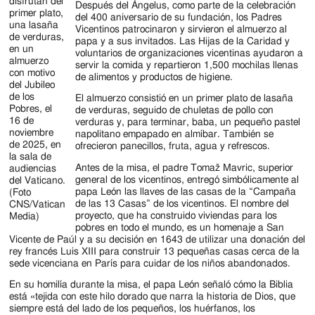
disfrutan del
Después del Ángelus, como parte de la celebración
primer plato,
del 400 aniversario de su fundación, los Padres
una lasaña
Vicentinos patrocinaron y sirvieron el almuerzo al
de verduras,
papa y a sus invitados. Las Hijas de la Caridad y
en un
voluntarios de organizaciones vicentinas ayudaron a
almuerzo
servir la comida y repartieron 1,500 mochilas llenas
con motivo
de alimentos y productos de higiene.
del Jubileo
de los
El almuerzo consistió en un primer plato de lasaña
Pobres, el
de verduras, seguido de chuletas de pollo con
16 de
verduras y, para terminar, baba, un pequeño pastel
noviembre
napolitano empapado en almíbar. También se
de 2025, en
ofrecieron panecillos, fruta, agua y refrescos.
la sala de
Antes de la misa, el padre Tomaž Mavric, superior
audiencias
general de los vicentinos, entregó simbólicamente al
del Vaticano.
papa León las llaves de las casas de la “Campaña
(Foto
de las 13 Casas” de los vicentinos. El nombre del
CNS/Vatican
proyecto, que ha construido viviendas para los
Media)
pobres en todo el mundo, es un homenaje a San
Vicente de Paúl y a su decisión en 1643 de utilizar una donación del
rey francés Luis XIII para construir 13 pequeñas casas cerca de la
sede vicenciana en París para cuidar de los niños abandonados.
En su homilía durante la misa, el papa León señaló cómo la Biblia
está «tejida con este hilo dorado que narra la historia de Dios, que
siempre está del lado de los pequeños, los huérfanos, los