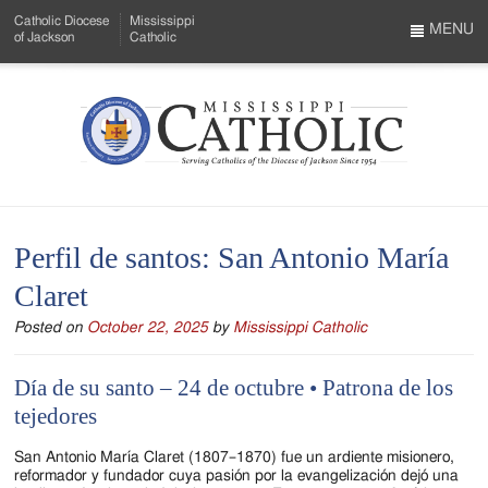
Skip
Catholic Diocese
Mississippi
to
MENU
of Jackson
Catholic
…
Main
Menu
Content
Mississippi
Search
Catholic
Form
-
Perfil de santos: San Antonio María
Serving
Claret
Catholics
Posted on
October 22, 2025
by
Mississippi Catholic
of
the
Día de su santo – 24 de octubre • Patrona de los
Diocese
tejedores
of
San Antonio María Claret (1807–1870) fue un ardiente misionero,
reformador y fundador cuya pasión por la evangelización dejó una