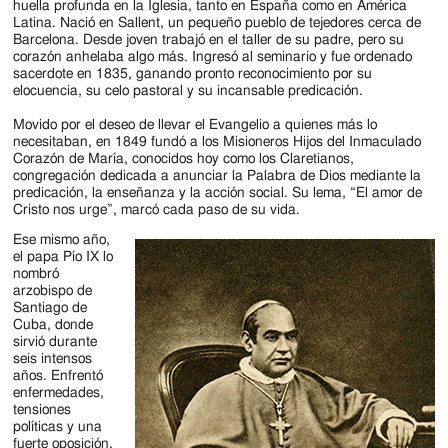
Jackson
huella profunda en la Iglesia, tanto en España como en América
Latina. Nació en Sallent, un pequeño pueblo de tejedores cerca de
Since
Barcelona. Desde joven trabajó en el taller de su padre, pero su
corazón anhelaba algo más. Ingresó al seminario y fue ordenado
1954
sacerdote en 1835, ganando pronto reconocimiento por su
elocuencia, su celo pastoral y su incansable predicación.
Movido por el deseo de llevar el Evangelio a quienes más lo
necesitaban, en 1849 fundó a los Misioneros Hijos del Inmaculado
Corazón de María, conocidos hoy como los Claretianos,
congregación dedicada a anunciar la Palabra de Dios mediante la
predicación, la enseñanza y la acción social. Su lema, “El amor de
Cristo nos urge”, marcó cada paso de su vida.
Ese mismo año,
el papa Pío IX lo
nombró
arzobispo de
Santiago de
Cuba, donde
sirvió durante
seis intensos
años. Enfrentó
enfermedades,
tensiones
políticas y una
fuerte oposición,