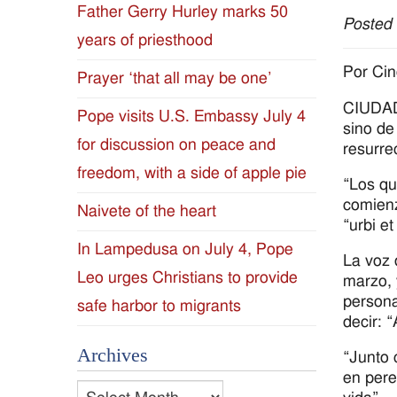
Father Gerry Hurley marks 50
Posted
Diocese
years of priesthood
of
Por Ci
Prayer ‘that all may be one’
CIUDAD 
Jackson
Pope visits U.S. Embassy July 4
sino de
for discussion on peace and
Since
resurre
freedom, with a side of apple pie
“Los qu
1954
comienz
Naivete of the heart
“urbi et
In Lampedusa on July 4, Pope
La voz 
Leo urges Christians to provide
marzo, 
persona
safe harbor to migrants
decir: 
Archives
“Junto 
en pere
Archives