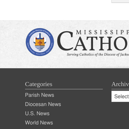
Post
naviga
Categories
Archiv
Archive
Parish News
Archiv
Diocesan News
U.S. News
World News