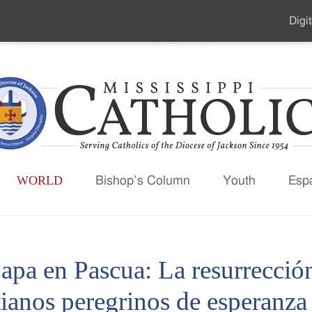
Digit
Seco
Men
WORLD
Bishop’s Column
Youth
Esp
apa en Pascua: La resurrección
tianos peregrinos de esperanza