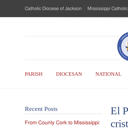
Skip
Catholic Diocese
of Jackson
Mississippi
Catholic
to
…
Main
Menu
Mississippi
Content
Search
Catholic
Form
Main
-
PARISH
DIOCESAN
NATIONAL
Menu
Serving
Catholics
El P
Recent Posts
of
cris
From County Cork to Mississippi:
the