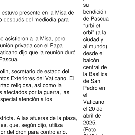
su
bendición
 estuvo presente en la Misa de
de Pascua
o después del mediodía para
“urbi et
orbi” (a la
 asistieron a la Misa, pero
ciudad y
eunión privada con el Papa
al mundo)
ticano dijo que la reunión duró
desde el
 Pascua.
balcón
central de
olin, secretario de estado del
la Basílica
tos Exteriores del Vaticano. El
de San
rtad religiosa, así como la
Pedro en
s afectados por la guerra, las
el
especial atención a los
Vaticano
el 20 de
abril de
ricta. A las afueras de la plaza,
2025.
es, que, según dijo, utiliza
(Foto
or del dron para controlarlo.