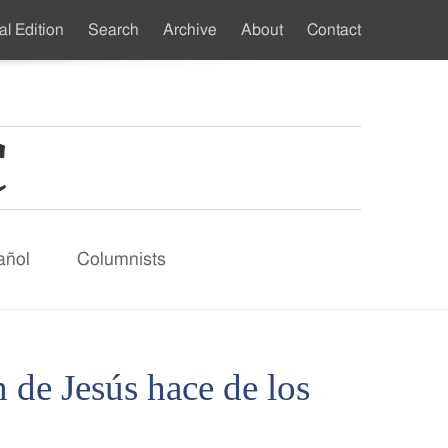
al Edition
Search
Archive
About
Contact
ndary
u
añol
Columnists
 de Jesús hace de los