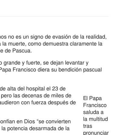
 no es un signo de evasión de la realidad,
 a la muerte, como demuestra claramente la
je de Pascua.
grande y fuerte, se dejan levantar y
 Papa Francisco diera su bendición pascual
e alta del hospital el 23 de
, pero las decenas de miles de
El Papa
laudieron con fuerza después de
Francisco
saluda a
la multitud
confían en Dios “se convierten
tras
e la potencia desarmada de la
pronunciar