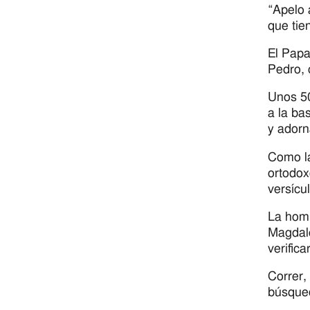
“Apelo 
que tie
El Papa
Pedro, 
Unos 50
a la ba
y adorn
Como la
ortodox
versícu
La homi
Magdale
verifica
Correr,
búsque