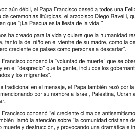
voz aún débil, el Papa Francisco deseó a todos una Feli
 de ceremonias litúrgicas, el arzobispo Diego Ravelli, 
 en que “¡La Pascua es la fiesta de la vida!”
nos ha creado para la vida y quiere que la humanidad resu
a, tanto la del niño en el vientre de su madre, como la 
ro creciente de países como personas a descartar”.
 Francisco condenó la “voluntad de muerte” que se obser
 en el “desprecio” que la gente, incluidos los gobernante
dos y los migrantes”.
 tradicional en el mensaje, el Papa también rezó por la
 mencionando por su nombre a Israel, Palestina, Ucran
r.
 Francisco condenó “el creciente clima de antisemitismo
mbién llamó la atención sobre “la comunidad cristiana de 
o muerte y destrucción, y provocando una dramática e in