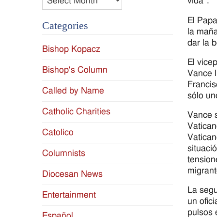
vida”.
El Papa
Categories
la maña
dar la 
Bishop Kopacz
El vice
Bishop's Column
Vance l
Francis
Called by Name
sólo un
Catholic Charities
Vance s
Vatican
Catolico
Vatican
situaci
Columnists
tension
migrant
Diocesan News
La segu
Entertainment
un ofici
pulsos 
Español