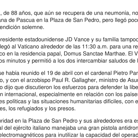
, de 88 años, que aún se recupera de una neumonía, no
na de Pascua en la Plaza de San Pedro, pero llegó poc
bendición solemne.
presidente estadounidense JD Vance y su familia tampoco
legó al Vaticano alrededor de las 11:30 a.m. para una r
co en la residencia papal, Domus Sanctae Marthae. El Va
os minutos y permitió a los dos intercambiar saludos de
e había reunido el 19 de abril con el cardenal Pietro Par
o, y con el arzobispo Paul R. Gallagher, ministro de Asun
o dijo que discutieron los esfuerzos para defender la libe
ón internacional, especialmente en relación con los paíse
es políticas y las situaciones humanitarias difíciles, con 
es, los refugiados y los presos.
ridad en la Plaza de San Pedro y sus alrededores era est
al del ejército italiano manejaba una gran pistola antidron
electromagnéticos para inutilizar la capacidad del operad