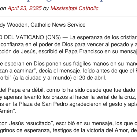
 on
April 23, 2025
by
Mississippi Catholic
ndy Wooden, Catholic News Service
DEL VATICANO (CNS) — La esperanza de los cristianos
 confianza en el poder de Dios para vencer al pecado y
cción de Jesús, escribió el Papa Francisco en su mensa
e esperan en Dios ponen sus frágiles manos en su mano 
an a caminar”, decía el mensaje, leído antes de que el
 orbi” (a la ciudad y al mundo) el 20 de abril.
del Papa era débil, como lo ha sido desde que fue dado d
y apenas levantó los brazos al hacer la señal de la cruz
s en la Plaza de San Pedro agradecieron el gesto y ap
“Amén”.
con Jesús resucitado”, escribió en su mensaje, los que 
grinos de esperanza, testigos de la victoria del Amor, d