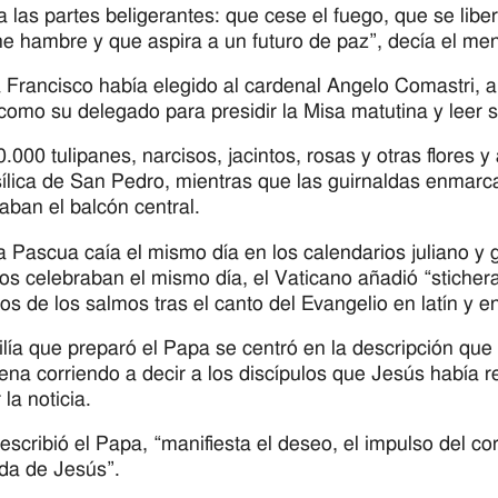
a las partes beligerantes: que cese el fuego, que se libe
ne hambre y que aspira a un futuro de paz”, decía el me
 Francisco había elegido al cardenal Angelo Comastri, ar
como su delegado para presidir la Misa matutina y leer s
.000 tulipanes, narcisos, jacintos, rosas y otras flores 
sílica de San Pedro, mientras que las guirnaldas enmarcaba
aban el balcón central.
 Pascua caía el mismo día en los calendarios juliano y g
os celebraban el mismo día, el Vaticano añadió “stichera
los de los salmos tras el canto del Evangelio en latín y e
lía que preparó el Papa se centró en la descripción qu
na corriendo a decir a los discípulos que Jesús había r
r la noticia.
 escribió el Papa, “manifiesta el deseo, el impulso del co
da de Jesús”.