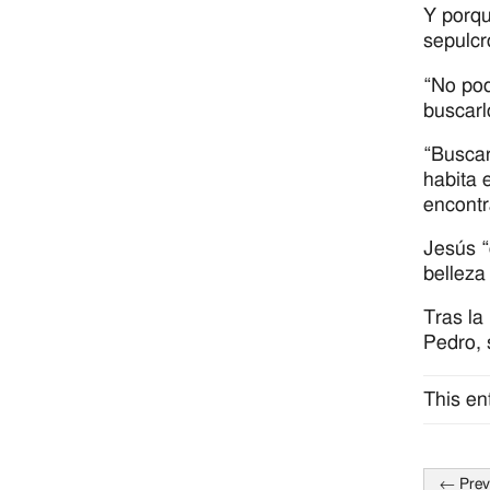
Y porqu
sepulcr
“No pod
buscarl
“Buscar
habita 
encontr
Jesús “
belleza
Tras la
Pedro, 
This en
←
Prev