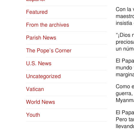
Con la 
Featured
maestro
insistía
From the archives
“¡Dios 
Parish News
precios
un núme
The Pope’s Corner
El Papa
U.S. News
mundo y
margina
Uncategorized
Como es
Vatican
guerra,
Myanma
World News
El Papa
Youth
Pero ta
llevand