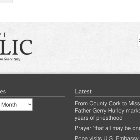
tion
es
Latest
s
From County Cork to Missi
es
Recent
Father Gerry Hurley mark
years of priesthood
Posts
Prayer ‘that all may be on
Pope visits U.S. Embassy 