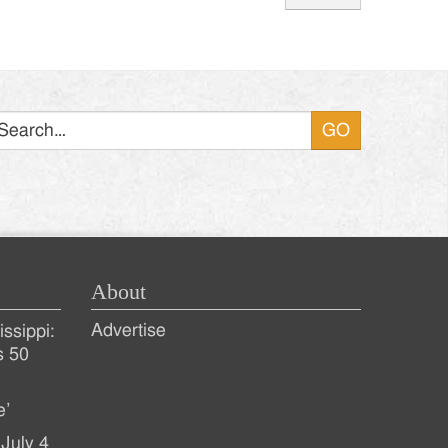
Search
About
Advertise
ssippi:
s 50
e’
July 4