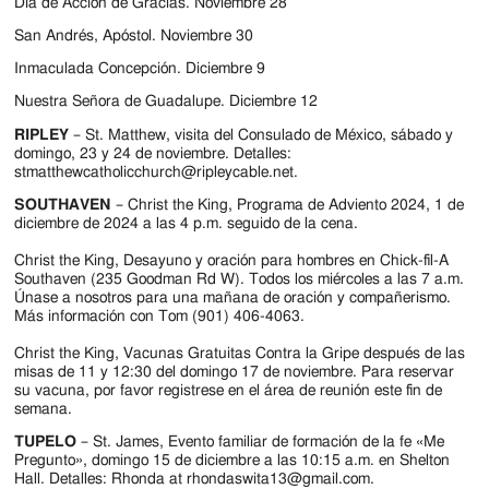
Jackson
Día de Acción de Gracias. Noviembre 28
San Andrés, Apóstol. Noviembre 30
Since
Inmaculada Concepción. Diciembre 9
1954
Nuestra Señora de Guadalupe. Diciembre 12
RIPLEY
– St. Matthew, visita del Consulado de México, sábado y
domingo, 23 y 24 de noviembre. Detalles:
stmatthewcatholicchurch@ripleycable.net.
SOUTHAVEN
– Christ the King, Programa de Adviento 2024, 1 de
diciembre de 2024 a las 4 p.m. seguido de la cena.
Christ the King, Desayuno y oración para hombres en Chick-fil-A
Southaven (235 Goodman Rd W). Todos los miércoles a las 7 a.m.
Únase a nosotros para una mañana de oración y compañerismo.
Más información con Tom (901) 406-4063.
Christ the King, Vacunas Gratuitas Contra la Gripe después de las
misas de 11 y 12:30 del domingo 17 de noviembre. Para reservar
su vacuna, por favor registrese en el área de reunión este fin de
semana.
TUPELO
– St. James, Evento familiar de formación de la fe «Me
Pregunto», domingo 15 de diciembre a las 10:15 a.m. en Shelton
Hall. Detalles: Rhonda at rhondaswita13@gmail.com.