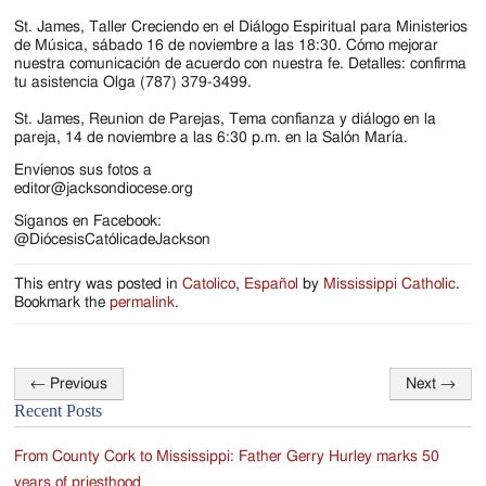
St. James, Taller Creciendo en el Diálogo Espiritual para Ministerios
de Música, sábado 16 de noviembre a las 18:30. Cómo mejorar
nuestra comunicación de acuerdo con nuestra fe. Detalles: confirma
tu asistencia Olga (787) 379-3499.
St. James, Reunion de Parejas, Tema confianza y diálogo en la
pareja, 14 de noviembre a las 6:30 p.m. en la Salón María.
Envíenos sus fotos a
editor@jacksondiocese.org
Síganos en Facebook:
@DiócesisCatólicadeJackson
This entry was posted in
Catolico
,
Español
by
Mississippi Catholic
.
Bookmark the
permalink
.
←
Previous
Next
→
Post
Recent Posts
navigation
From County Cork to Mississippi: Father Gerry Hurley marks 50
years of priesthood