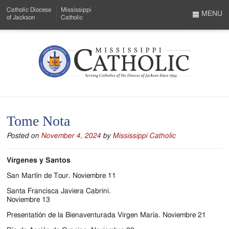
Skip
Catholic Diocese
Mississippi
to
MENU
of Jackson
Catholic
…
Main
Menu
Content
Mississippi
Search
Catholic
Form
-
Tome Nota
Serving
Posted on
November 4, 2024
by
Mississippi Catholic
Catholics
of
Vírgenes y Santos
the
San Martín de Tour. Noviembre 11
Santa Francisca Javiera Cabrini.
Diocese
Noviembre 13
of
Presentatión de la Bienaventurada Virgen María. Noviembre 21