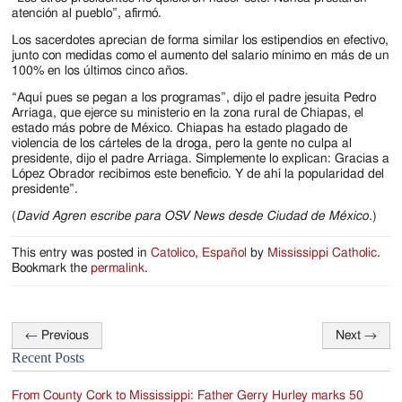
atención al pueblo”, afirmó.
Los sacerdotes aprecian de forma similar los estipendios en efectivo,
junto con medidas como el aumento del salario mínimo en más de un
100% en los últimos cinco años.
“Aquí pues se pegan a los programas”, dijo el padre jesuita Pedro
Arriaga, que ejerce su ministerio en la zona rural de Chiapas, el
estado más pobre de México. Chiapas ha estado plagado de
violencia de los cárteles de la droga, pero la gente no culpa al
presidente, dijo el padre Arriaga. Simplemente lo explican: Gracias a
López Obrador recibimos este beneficio. Y de ahí la popularidad del
presidente”.
(
David Agren escribe para OSV News desde Ciudad de México.
)
This entry was posted in
Catolico
,
Español
by
Mississippi Catholic
.
Bookmark the
permalink
.
←
Previous
Next
→
Post
Recent Posts
navigation
From County Cork to Mississippi: Father Gerry Hurley marks 50