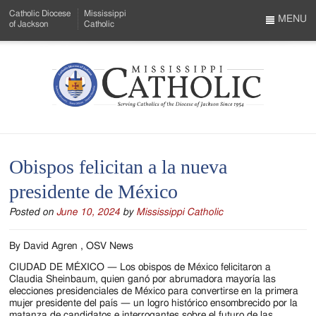
Skip
Catholic Diocese
Mississippi
to
MENU
of Jackson
Catholic
…
Main
Menu
Content
Mississippi
Search
Catholic
Form
-
Obispos felicitan a la nueva
Serving
presidente de México
Catholics
Posted on
June 10, 2024
by
Mississippi Catholic
of
the
By David Agren , OSV News
Diocese
CIUDAD DE MÉXICO — Los obispos de México felicitaron a
Claudia Sheinbaum, quien ganó por abrumadora mayoría las
of
elecciones presidenciales de México para convertirse en la primera
mujer presidente del país — un logro histórico ensombrecido por la
matanza de candidatos e interrogantes sobre el futuro de las