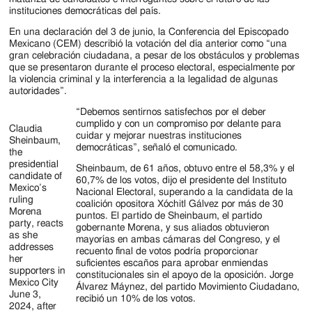
Jackson
instituciones democráticas del país.
Since
En una declaración del 3 de junio, la Conferencia del Episcopado
Mexicano (CEM) describió la votación del día anterior como “una
1954
gran celebración ciudadana, a pesar de los obstáculos y problemas
que se presentaron durante el proceso electoral, especialmente por
la violencia criminal y la interferencia a la legalidad de algunas
autoridades”.
“Debemos sentirnos satisfechos por el deber
cumplido y con un compromiso por delante para
Claudia
cuidar y mejorar nuestras instituciones
Sheinbaum,
democráticas”, señaló el comunicado.
the
presidential
Sheinbaum, de 61 años, obtuvo entre el 58,3% y el
candidate of
60,7% de los votos, dijo el presidente del Instituto
Mexico’s
Nacional Electoral, superando a la candidata de la
ruling
coalición opositora Xóchitl Gálvez por más de 30
Morena
puntos. El partido de Sheinbaum, el partido
party, reacts
gobernante Morena, y sus aliados obtuvieron
as she
mayorías en ambas cámaras del Congreso, y el
addresses
recuento final de votos podría proporcionar
her
suficientes escaños para aprobar enmiendas
supporters in
constitucionales sin el apoyo de la oposición. Jorge
Mexico City
Álvarez Máynez, del partido Movimiento Ciudadano,
June 3,
recibió un 10% de los votos.
2024, after