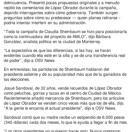
delincuencia. Presentó pocas propuestas originales y a menudo
repitió los comentarios de López Obrador durante la campaña,
dejando interrogantes sobre cómo gobernaría. También surgen
preguntas sobre cómo su predecesor — quien planea retirarse –
podría intentar interferir en su administración.
“Toda la campaña de Claudia Sheinbaum se hizo para posicionarla
como la continuadora del proyecto de AMLO”, dijo Bárbara
González, analista política en la ciudad de Monterrey.
“La expectativa es que las diferencias, si las hay, se harán
evidentes cuando ella esté en la silla y se de una transferencia real
de poder”, dijo a OSV News.
En entrevistas, los partidarios de Sheinbaum hablaron del
presidente saliente y de su popularidad más que de la ganadora de
las elecciones.
Josué Sandoval, de 32 años, vende recuerdos de López Obrador
como peluches, gorras y tazas en el centro de Ciudad de México.
Recientemente añadió mercancía de Sheinbaum, pero los artículos
de López Obrador se venden cinco veces más que los de ella, dijo.
“A la gente le encanta el actual presidente”, dijo a OSV News.
Sandoval contó que su madre recibe un estipendio de 6.000 pesos
(340 dólares) cada dos meses, lo que le ayuda a llegar a fin de mes.
“Los otros presidentes no quisieron hacer esto. Nunca prestaron