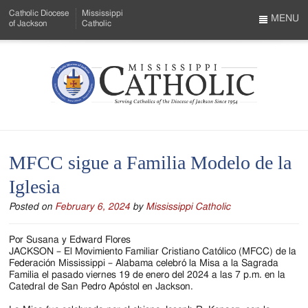
Skip
Catholic Diocese
Mississippi
to
MENU
of Jackson
Catholic
…
Main
Menu
Content
Mississippi
Search
Catholic
Form
-
MFCC sigue a Familia Modelo de la
Serving
Iglesia
Catholics
Posted on
February 6, 2024
by
Mississippi Catholic
of
the
Por Susana y Edward Flores
JACKSON – El Movimiento Familiar Cristiano Católico (MFCC) de la
Diocese
Federación Mississippi – Alabama celebró la Misa a la Sagrada
Familia el pasado viernes 19 de enero del 2024 a las 7 p.m. en la
of
Catedral de San Pedro Apóstol en Jackson.