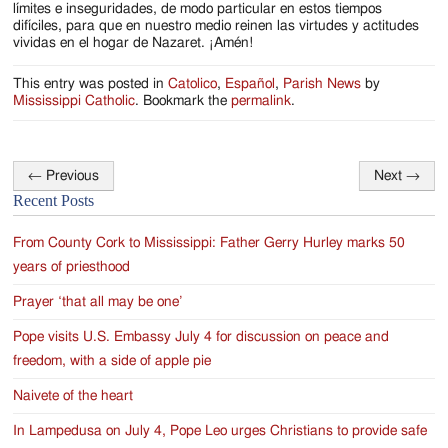
límites e inseguridades, de modo particular en estos tiempos
difíciles, para que en nuestro medio reinen las virtudes y actitudes
vividas en el hogar de Nazaret. ¡Amén!
This entry was posted in
Catolico
,
Español
,
Parish News
by
Mississippi Catholic
. Bookmark the
permalink
.
←
Previous
Next
→
Post
Recent Posts
navigation
From County Cork to Mississippi: Father Gerry Hurley marks 50
years of priesthood
Prayer ‘that all may be one’
Pope visits U.S. Embassy July 4 for discussion on peace and
freedom, with a side of apple pie
Naivete of the heart
In Lampedusa on July 4, Pope Leo urges Christians to provide safe