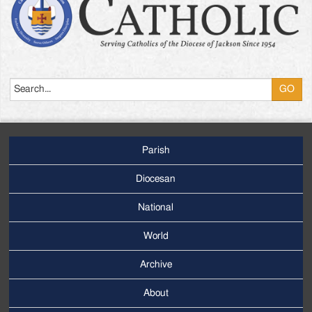
Search
Parish
Footer
Main
Diocesan
Menu
National
World
Archive
Footer
Secondary
About
Menu