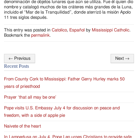
denominación de objetos lunares que aún se utiliza. Fue él quien dio
nombre y catalogó muchos de los cráteres más grandes de la Luna,
incluido el “Mar de la Tranquilidad”, donde aterrizó la misión Apolo
11 tres siglos después.
This entry was posted in
Catolico
,
Español
by
Mississippi Catholic
.
Bookmark the
permalink
.
←
Previous
Next
→
Post
Recent Posts
navigation
From County Cork to Mississippi: Father Gerry Hurley marks 50
years of priesthood
Prayer ‘that all may be one’
Pope visits U.S. Embassy July 4 for discussion on peace and
freedom, with a side of apple pie
Naivete of the heart
In Lampedusa on July 4, Pope Leo urges Christians to provide safe