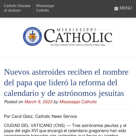
Skip
Catholic Diocese
Mississippi
to
MENU
of Jackson
Catholic
…
Main
Menu
Content
Mississippi
Search
Catholic
Form
-
Nuevos asteroides reciben el nombre
Serving
del papa que lideró la reforma del
Catholics
calendario y de astrónomos jesuitas
of
Posted on
March 9, 2023
by
Mississippi Catholic
the
Diocese
Por Carol Glatz, Catholic News Service
of
CIUDAD DEL VATICANO (CNS) — Tres astrónomos jesuitas y el
papa del siglo XVI que encargó el calendario gregoriano han sido
recientemente honrados con asteroides que llevan su nombre.