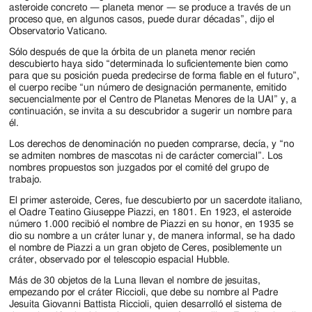
asteroide concreto — planeta menor — se produce a través de un
proceso que, en algunos casos, puede durar décadas”, dijo el
Observatorio Vaticano.
Sólo después de que la órbita de un planeta menor recién
descubierto haya sido “determinada lo suficientemente bien como
para que su posición pueda predecirse de forma fiable en el futuro”,
el cuerpo recibe “un número de designación permanente, emitido
secuencialmente por el Centro de Planetas Menores de la UAI” y, a
continuación, se invita a su descubridor a sugerir un nombre para
él.
Los derechos de denominación no pueden comprarse, decía, y “no
se admiten nombres de mascotas ni de carácter comercial”. Los
nombres propuestos son juzgados por el comité del grupo de
trabajo.
El primer asteroide, Ceres, fue descubierto por un sacerdote italiano,
el Oadre Teatino Giuseppe Piazzi, en 1801. En 1923, el asteroide
número 1.000 recibió el nombre de Piazzi en su honor, en 1935 se
dio su nombre a un cráter lunar y, de manera informal, se ha dado
el nombre de Piazzi a un gran objeto de Ceres, posiblemente un
cráter, observado por el telescopio espacial Hubble.
Más de 30 objetos de la Luna llevan el nombre de jesuitas,
empezando por el cráter Riccioli, que debe su nombre al Padre
Jesuita Giovanni Battista Riccioli, quien desarrolló el sistema de