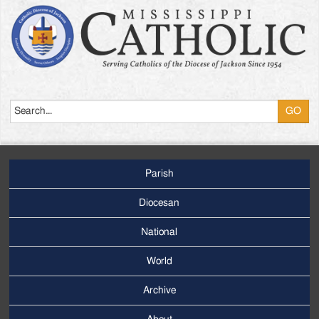
Search
Parish
Footer
Main
Diocesan
Menu
National
World
Archive
Footer
Secondary