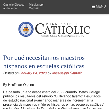
Skip
Catholic Diocese
Mississippi
to
MENU
of Jackson
Catholic
…
Main
Menu
Content
Mississippi
Search
Catholic
Form
-
Por qué necesitamos maestros
Serving
hispanos en escuelas católicas
Catholics
Posted on
January 24, 2023
by
Mississippi Catholic
of
the
By Hosffman Ospino
Diocese
Ha pasado un año desde enero del 2022 cuando Boston College
publicó los resultados del estudio “Cultivando talento: Resultados
of
del estudio nacional examinando maneras de incrementar la
presencia de maestros y líderes hispanos en las escuelas católicas”
(en inglés). Mi colega, la Dra. Melodie Wyttenbach y yo fuimos los