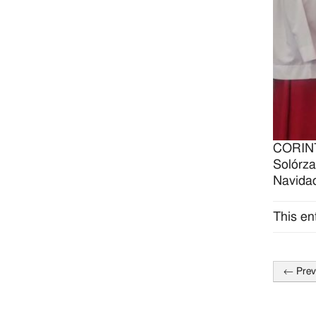
CORINTH
Solórza
Navidad
This en
←
Prev
Post
naviga