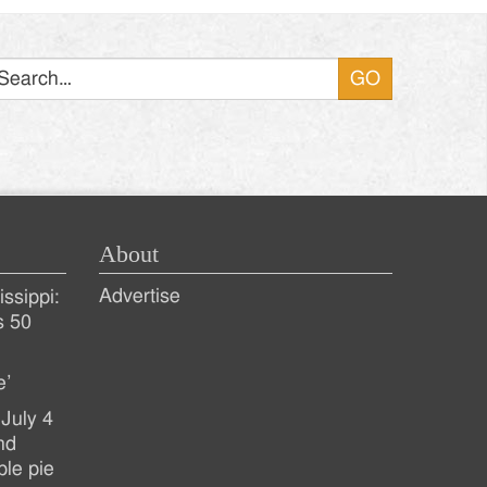
Search
About
Advertise
ssippi:
s 50
e’
July 4
nd
ple pie