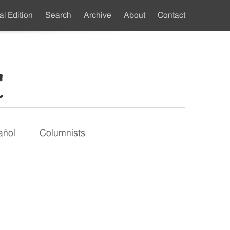
al Edition
Search
Archive
About
Contact
ndary
u
añol
Columnists