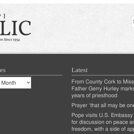
es
Latest
s
From County Cork to Missi
es
Recent
Father Gerry Hurley mark
years of priesthood
Posts
Prayer ‘that all may be on
Pope visits U.S. Embassy 
for discussion on peace a
freedom, with a side of ap