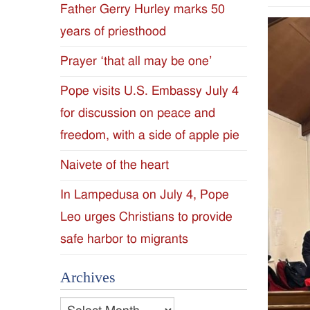
Father Gerry Hurley marks 50
Diocese
years of priesthood
of
Prayer ‘that all may be one’
Jackson
Pope visits U.S. Embassy July 4
for discussion on peace and
Since
freedom, with a side of apple pie
1954
Naivete of the heart
In Lampedusa on July 4, Pope
Leo urges Christians to provide
safe harbor to migrants
Archives
Archives