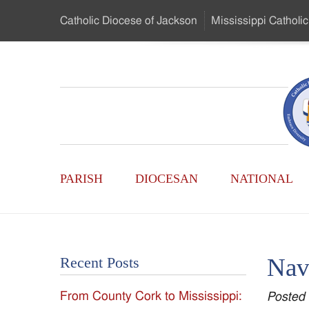
Skip
Catholic Diocese
of Jackson
Mississippi
Catholic
to
…
Main
Menu
Mississippi
Content
Search
Catholic
Form
Main
-
PARISH
DIOCESAN
NATIONAL
Menu
Serving
Catholics
Nav
Recent Posts
of
From County Cork to Mississippi:
Posted
the