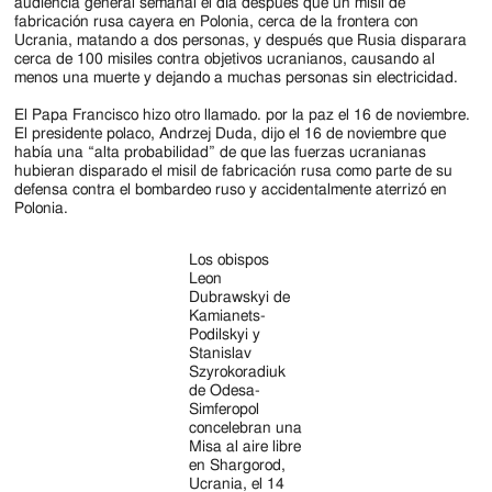
Jackson
audiencia general semanal el día después que un misil de
fabricación rusa cayera en Polonia, cerca de la frontera con
Since
Ucrania, matando a dos personas, y después que Rusia disparara
cerca de 100 misiles contra objetivos ucranianos, causando al
1954
menos una muerte y dejando a muchas personas sin electricidad.
El Papa Francisco hizo otro llamado. por la paz el 16 de noviembre.
El presidente polaco, Andrzej Duda, dijo el 16 de noviembre que
había una “alta probabilidad” de que las fuerzas ucranianas
hubieran disparado el misil de fabricación rusa como parte de su
defensa contra el bombardeo ruso y accidentalmente aterrizó en
Polonia.
Los obispos
Leon
Dubrawskyi de
Kamianets-
Podilskyi y
Stanislav
Szyrokoradiuk
de Odesa-
Simferopol
concelebran una
Misa al aire libre
en Shargorod,
Ucrania, el 14