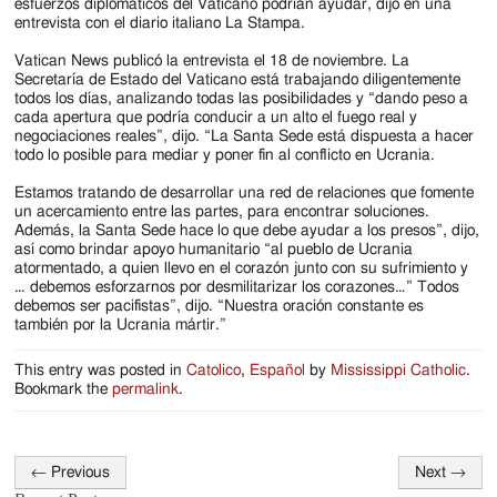
esfuerzos diplomáticos del Vaticano podrían ayudar, dijo en una
entrevista con el diario italiano La Stampa.
Vatican News publicó la entrevista el 18 de noviembre. La
Secretaría de Estado del Vaticano está trabajando diligentemente
todos los días, analizando todas las posibilidades y “dando peso a
cada apertura que podría conducir a un alto el fuego real y
negociaciones reales”, dijo. “La Santa Sede está dispuesta a hacer
todo lo posible para mediar y poner fin al conflicto en Ucrania.
Estamos tratando de desarrollar una red de relaciones que fomente
un acercamiento entre las partes, para encontrar soluciones.
Además, la Santa Sede hace lo que debe ayudar a los presos”, dijo,
así como brindar apoyo humanitario “al pueblo de Ucrania
atormentado, a quien llevo en el corazón junto con su sufrimiento y
… debemos esforzarnos por desmilitarizar los corazones…” Todos
debemos ser pacifistas”, dijo. “Nuestra oración constante es
también por la Ucrania mártir.”
This entry was posted in
Catolico
,
Español
by
Mississippi Catholic
.
Bookmark the
permalink
.
←
Previous
Next
→
Post