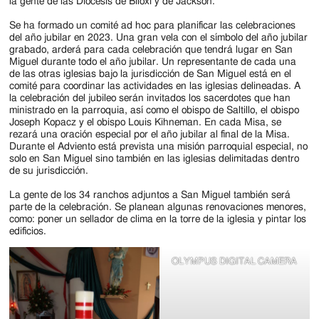
la gente de las Diócesis de Biloxi y de Jackson.
Se ha formado un comité ad hoc para planificar las celebraciones
del año jubilar en 2023. Una gran vela con el símbolo del año jubilar
grabado, arderá para cada celebración que tendrá lugar en San
Miguel durante todo el año jubilar. Un representante de cada una
de las otras iglesias bajo la jurisdicción de San Miguel está en el
comité para coordinar las actividades en las iglesias delineadas. A
la celebración del jubileo serán invitados los sacerdotes que han
ministrado en la parroquia, así como el obispo de Saltillo, el obispo
Joseph Kopacz y el obispo Louis Kihneman. En cada Misa, se
rezará una oración especial por el año jubilar al final de la Misa.
Durante el Adviento está prevista una misión parroquial especial, no
solo en San Miguel sino también en las iglesias delimitadas dentro
de su jurisdicción.
La gente de los 34 ranchos adjuntos a San Miguel también será
parte de la celebración. Se planean algunas renovaciones menores,
como: poner un sellador de clima en la torre de la iglesia y pintar los
edificios.
OLYMPUS DIGITAL CAMERA