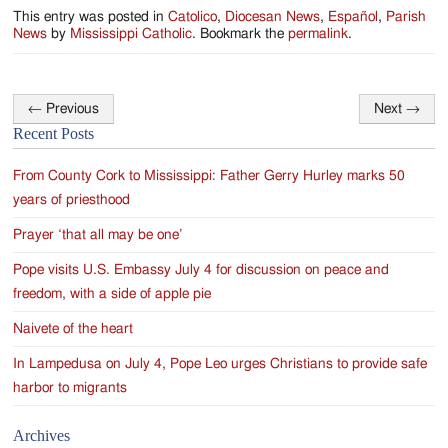
This entry was posted in
Catolico
,
Diocesan News
,
Español
,
Parish
News
by
Mississippi Catholic
. Bookmark the
permalink
.
←
Previous
Next
→
Post
Recent Posts
navigation
From County Cork to Mississippi: Father Gerry Hurley marks 50
years of priesthood
Prayer ‘that all may be one’
Pope visits U.S. Embassy July 4 for discussion on peace and
freedom, with a side of apple pie
Naivete of the heart
In Lampedusa on July 4, Pope Leo urges Christians to provide safe
harbor to migrants
Archives