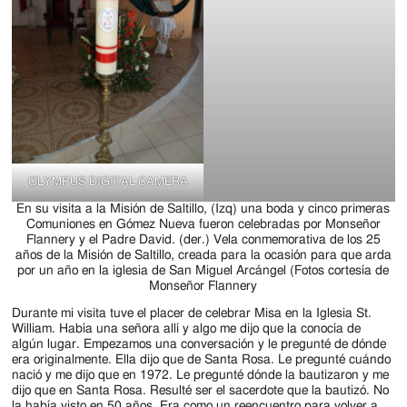
OLYMPUS DIGITAL CAMERA
En su visita a la Misión de Saltillo, (Izq) una boda y cinco primeras
Comuniones en Gómez Nueva fueron celebradas por Monseñor
Flannery y el Padre David. (der.) Vela conmemorativa de los 25
años de la Misión de Saltillo, creada para la ocasión para que arda
por un año en la iglesia de San Miguel Arcángel (Fotos cortesía de
Monseñor Flannery
Durante mi visita tuve el placer de celebrar Misa en la Iglesia St.
William. Había una señora allí y algo me dijo que la conocía de
algún lugar. Empezamos una conversación y le pregunté de dónde
era originalmente. Ella dijo que de Santa Rosa. Le pregunté cuándo
nació y me dijo que en 1972. Le pregunté dónde la bautizaron y me
dijo que en Santa Rosa. Resulté ser el sacerdote que la bautizó. No
la había visto en 50 años. Era como un reencuentro para volver a