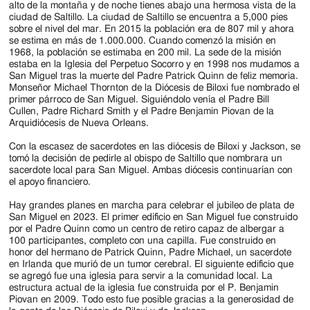
alto de la montaña y de noche tienes abajo una hermosa vista de la
ciudad de Saltillo. La ciudad de Saltillo se encuentra a 5,000 pies
sobre el nivel del mar. En 2015 la población era de 807 mil y ahora
se estima en más de 1.000.000. Cuando comenzó la misión en
1968, la población se estimaba en 200 mil. La sede de la misión
estaba en la Iglesia del Perpetuo Socorro y en 1998 nos mudamos a
San Miguel tras la muerte del Padre Patrick Quinn de feliz memoria.
Monseñor Michael Thornton de la Diócesis de Biloxi fue nombrado el
primer párroco de San Miguel. Siguiéndolo venía el Padre Bill
Cullen, Padre Richard Smith y el Padre Benjamin Piovan de la
Arquidiócesis de Nueva Orleans.
Con la escasez de sacerdotes en las diócesis de Biloxi y Jackson, se
tomó la decisión de pedirle al obispo de Saltillo que nombrara un
sacerdote local para San Miguel. Ambas diócesis continuarían con
el apoyo financiero.
Hay grandes planes en marcha para celebrar el jubileo de plata de
San Miguel en 2023. El primer edificio en San Miguel fue construido
por el Padre Quinn como un centro de retiro capaz de albergar a
100 participantes, completo con una capilla. Fue construido en
honor del hermano de Patrick Quinn, Padre Michael, un sacerdote
en Irlanda que murió de un tumor cerebral. El siguiente edificio que
se agregó fue una iglesia para servir a la comunidad local. La
estructura actual de la iglesia fue construida por el P. Benjamin
Piovan en 2009. Todo esto fue posible gracias a la generosidad de