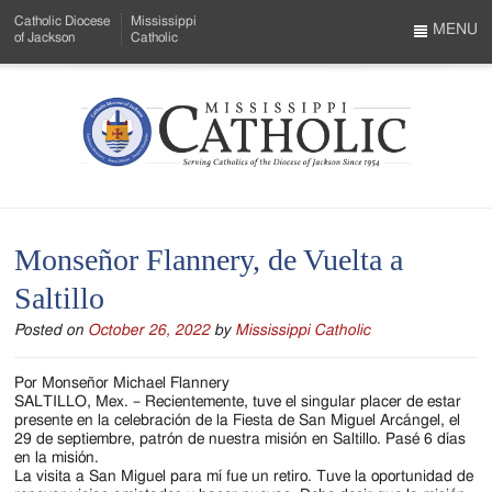
Skip
Catholic Diocese
Mississippi
to
MENU
of Jackson
Catholic
…
Main
Menu
Content
Mississippi
Search
Catholic
Form
-
Monseñor Flannery, de Vuelta a
Serving
Saltillo
Catholics
Posted on
October 26, 2022
by
Mississippi Catholic
of
the
Por Monseñor Michael Flannery
SALTILLO, Mex. – Recientemente, tuve el singular placer de estar
Diocese
presente en la celebración de la Fiesta de San Miguel Arcángel, el
29 de septiembre, patrón de nuestra misión en Saltillo. Pasé 6 días
of
en la misión.
La visita a San Miguel para mí fue un retiro. Tuve la oportunidad de