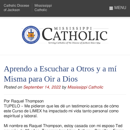
Skip
Catholic Diocese
Mississippi
to
MENU
of Jackson
Catholic
…
Main
Menu
Content
Mississippi
Search
Catholic
Form
-
Aprendo a Escuchar a Otros y a mí
Serving
Misma para Oir a Dios
Catholics
Posted on
September 14, 2022
by
Mississippi Catholic
of
the
Por Raquel Thompson
TUPELO – Me pidieron que les dé un testimonio acerca de cómo
Diocese
este Curso de LIMEX ha impactado mi vida tanto personal como
espiritual y laboral.
of
Mi nombre es Raquel Thompson, estoy casada con mi esposo Ted