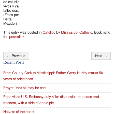
de estudio,
vivos y ya
fallecidos.
(Fotos por
Berta
Mexidor)
This entry was posted in
Catolico
by
Mississippi Catholic
. Bookmark
the
permalink
.
←
Previous
Next
→
Post
Recent Posts
navigation
From County Cork to Mississippi: Father Gerry Hurley marks 50
years of priesthood
Prayer ‘that all may be one’
Pope visits U.S. Embassy July 4 for discussion on peace and
freedom, with a side of apple pie
Naivete of the heart