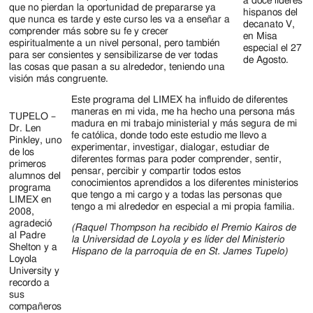
a doce líderes
que no pierdan la oportunidad de prepararse ya
hispanos del
que nunca es tarde y este curso les va a enseñar a
decanato V,
comprender más sobre su fe y crecer
en Misa
espiritualmente a un nivel personal, pero también
especial el 27
para ser consientes y sensibilizarse de ver todas
de Agosto.
las cosas que pasan a su alrededor, teniendo una
visión más congruente.
Este programa del LIMEX ha influido de diferentes
maneras en mi vida, me ha hecho una persona más
TUPELO –
madura en mi trabajo ministerial y más segura de mi
Dr. Len
fe católica, donde todo este estudio me llevo a
Pinkley, uno
experimentar, investigar, dialogar, estudiar de
de los
diferentes formas para poder comprender, sentir,
primeros
pensar, percibir y compartir todos estos
alumnos del
conocimientos aprendidos a los diferentes ministerios
programa
que tengo a mi cargo y a todas las personas que
LIMEX en
tengo a mi alrededor en especial a mi propia familia.
2008,
agradeció
(Raquel Thompson ha recibido el Premio Kairos de
al Padre
la Universidad de Loyola y es líder del Ministerio
Shelton y a
Hispano de la parroquia de en St. James Tupelo)
Loyola
University y
recordo a
sus
compañeros