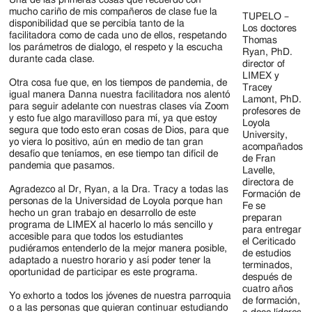
mucho cariño de mis compañeros de clase fue la
TUPELO –
disponibilidad que se percibía tanto de la
Los doctores
facilitadora como de cada uno de ellos, respetando
Thomas
los parámetros de dialogo, el respeto y la escucha
Ryan, PhD.
durante cada clase.
director of
LIMEX y
Otra cosa fue que, en los tiempos de pandemia, de
Tracey
igual manera Danna nuestra facilitadora nos alentó
Lamont, PhD.
para seguir adelante con nuestras clases vía Zoom
profesores de
y esto fue algo maravilloso para mí, ya que estoy
Loyola
segura que todo esto eran cosas de Dios, para que
University,
yo viera lo positivo, aún en medio de tan gran
acompañados
desafío que teníamos, en ese tiempo tan difícil de
de Fran
pandemia que pasamos.
Lavelle,
directora de
Agradezco al Dr, Ryan, a la Dra. Tracy a todas las
Formación de
personas de la Universidad de Loyola porque han
Fe se
hecho un gran trabajo en desarrollo de este
preparan
programa de LIMEX al hacerlo lo más sencillo y
para entregar
accesible para que todos los estudiantes
el Ceriticado
pudiéramos entenderlo de la mejor manera posible,
de estudios
adaptado a nuestro horario y así poder tener la
terminados,
oportunidad de participar es este programa.
después de
cuatro años
Yo exhorto a todos los jóvenes de nuestra parroquia
de formación,
o a las personas que quieran continuar estudiando