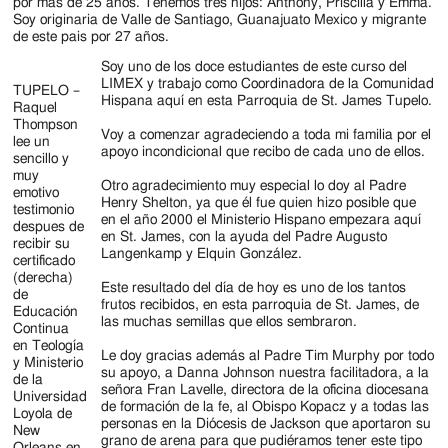
Jackson
por más de 25 años. Tenemos tres hijos: Anthony, Priscilla y Emma.
Soy originaria de Valle de Santiago, Guanajuato Mexico y migrante
Since
de este pais por 27 años.
Soy uno de los doce estudiantes de este curso del
1954
LIMEX y trabajo como Coordinadora de la Comunidad
TUPELO –
Hispana aquí en esta Parroquia de St. James Tupelo.
Raquel
Thompson
Voy a comenzar agradeciendo a toda mi familia por el
lee un
apoyo incondicional que recibo de cada uno de ellos.
sencillo y
muy
Otro agradecimiento muy especial lo doy al Padre
emotivo
Henry Shelton, ya que él fue quien hizo posible que
testimonio
en el año 2000 el Ministerio Hispano empezara aquí
despues de
en St. James, con la ayuda del Padre Augusto
recibir su
Langenkamp y Elquin González.
certificado
(derecha)
Este resultado del día de hoy es uno de los tantos
de
frutos recibidos, en esta parroquia de St. James, de
Educación
las muchas semillas que ellos sembraron.
Continua
en Teología
Le doy gracias además al Padre Tim Murphy por todo
y Ministerio
su apoyo, a Danna Johnson nuestra facilitadora, a la
de la
señora Fran Lavelle, directora de la oficina diocesana
Universidad
de formación de la fe, al Obispo Kopacz y a todas las
Loyola de
personas en la Diócesis de Jackson que aportaron su
New
grano de arena para que pudiéramos tener este tipo
Orleans en