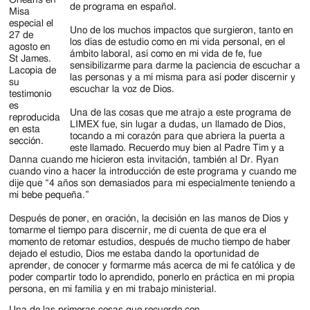
de programa en español.
Misa
especial el
Uno de los muchos impactos que surgieron, tanto en
27 de
los días de estudio como en mi vida personal, en el
agosto en
ámbito laboral, así como en mi vida de fe, fue
St James.
sensibilizarme para darme la paciencia de escuchar a
Lacopia de
las personas y a mí misma para así poder discernir y
su
escuchar la voz de Dios.
testimonio
es
Una de las cosas que me atrajo a este programa de
reproducida
LIMEX fue, sin lugar a dudas, un llamado de Dios,
en esta
tocando a mi corazón para que abriera la puerta a
sección.
este llamado. Recuerdo muy bien al Padre Tim y a
Danna cuando me hicieron esta invitación, también al Dr. Ryan
cuando vino a hacer la introducción de este programa y cuando me
dije que “4 años son demasiados para mi especialmente teniendo a
mi bebe pequeña.”
Después de poner, en oración, la decisión en las manos de Dios y
tomarme el tiempo para discernir, me di cuenta de que era el
momento de retomar estudios, después de mucho tiempo de haber
dejado el estudio, Dios me estaba dando la oportunidad de
aprender, de conocer y formarme más acerca de mi fe católica y de
poder compartir todo lo aprendido, ponerlo en práctica en mi propia
persona, en mi familia y en mi trabajo ministerial.
Una de las primeras cosas que recuerdo con