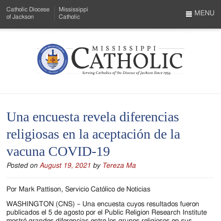
Skip
Catholic Diocese
Mississippi
to
MENU
of Jackson
Catholic
…
Main
Menu
Content
Mississippi
Search
Catholic
Form
-
Una encuesta revela diferencias
Serving
religiosas en la aceptación de la
Catholics
vacuna COVID-19
of
Posted on
August 19, 2021
by
Tereza Ma
the
Diocese
Por Mark Pattison, Servicio Católico de Noticias
of
WASHINGTON (CNS) – Una encuesta cuyos resultados fueron
publicados el 5 de agosto por el Public Religion Research Institute
mostró grandes diferencias entre los grupos religiosos en sus