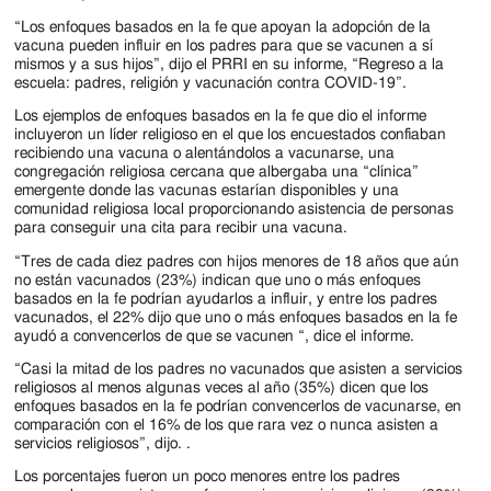
“Los enfoques basados ​​en la fe que apoyan la adopción de la
vacuna pueden influir en los padres para que se vacunen a sí
mismos y a sus hijos”, dijo el PRRI en su informe, “Regreso a la
escuela: padres, religión y vacunación contra COVID-19”.
Los ejemplos de enfoques basados ​​en la fe que dio el informe
incluyeron un líder religioso en el que los encuestados confiaban
recibiendo una vacuna o alentándolos a vacunarse, una
congregación religiosa cercana que albergaba una “clínica”
emergente donde las vacunas estarían disponibles y una
comunidad religiosa local proporcionando asistencia de personas
para conseguir una cita para recibir una vacuna.
“Tres de cada diez padres con hijos menores de 18 años que aún
no están vacunados (23%) indican que uno o más enfoques
basados ​​en la fe podrían ayudarlos a influir, y entre los padres
vacunados, el 22% dijo que uno o más enfoques basados ​​en la fe
ayudó a convencerlos de que se vacunen “, dice el informe.
“Casi la mitad de los padres no vacunados que asisten a servicios
religiosos al menos algunas veces al año (35%) dicen que los
enfoques basados ​​en la fe podrían convencerlos de vacunarse, en
comparación con el 16% de los que rara vez o nunca asisten a
servicios religiosos”, dijo. .
Los porcentajes fueron un poco menores entre los padres