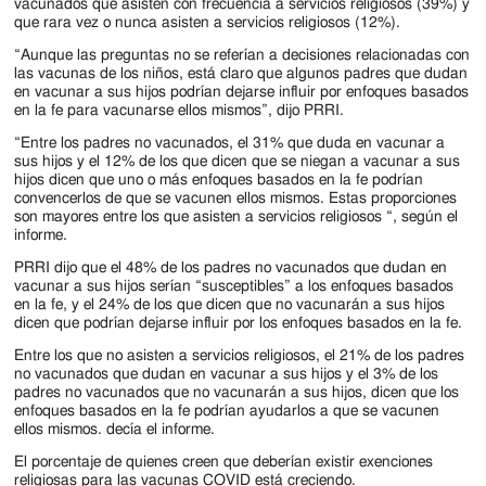
vacunados que asisten con frecuencia a servicios religiosos (39%) y
que rara vez o nunca asisten a servicios religiosos (12%).
“Aunque las preguntas no se referían a decisiones relacionadas con
las vacunas de los niños, está claro que algunos padres que dudan
en vacunar a sus hijos podrían dejarse influir por enfoques basados
​​en la fe para vacunarse ellos mismos”, dijo PRRI.
“Entre los padres no vacunados, el 31% que duda en vacunar a
sus hijos y el 12% de los que dicen que se niegan a vacunar a sus
hijos dicen que uno o más enfoques basados ​​en la fe podrían
convencerlos de que se vacunen ellos mismos. Estas proporciones
son mayores entre los que asisten a servicios religiosos “, según el
informe.
PRRI dijo que el 48% de los padres no vacunados que dudan en
vacunar a sus hijos serían “susceptibles” a los enfoques basados ​​
en la fe, y el 24% de los que dicen que no vacunarán a sus hijos
dicen que podrían dejarse influir por los enfoques basados ​​en la fe.
Entre los que no asisten a servicios religiosos, el 21% de los padres
no vacunados que dudan en vacunar a sus hijos y el 3% de los
padres no vacunados que no vacunarán a sus hijos, dicen que los
enfoques basados ​​en la fe podrían ayudarlos a que se vacunen
ellos mismos. decía el informe.
El porcentaje de quienes creen que deberían existir exenciones
religiosas para las vacunas COVID está creciendo.