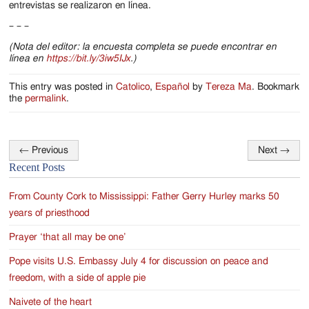
entrevistas se realizaron en línea.
– – –
(Nota del editor: la encuesta completa se puede encontrar en
línea en
https://bit.ly/3iw5IJx
.)
This entry was posted in
Catolico
,
Español
by
Tereza Ma
. Bookmark
the
permalink
.
←
Previous
Next
→
Post
Recent Posts
navigation
From County Cork to Mississippi: Father Gerry Hurley marks 50
years of priesthood
Prayer ‘that all may be one’
Pope visits U.S. Embassy July 4 for discussion on peace and
freedom, with a side of apple pie
Naivete of the heart