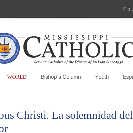
Digit
Seco
Men
WORLD
Bishop’s Column
Youth
Esp
pus Christi. La solemnidad del
or