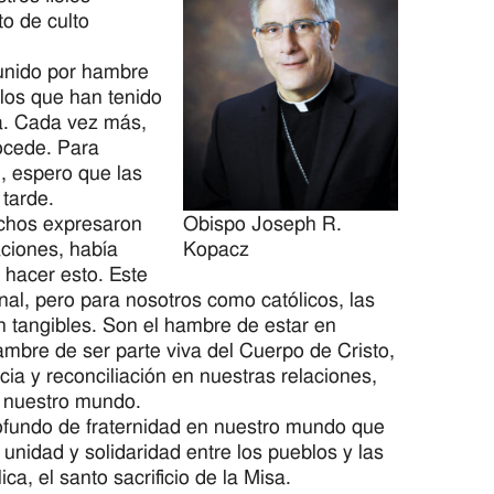
to de culto
eunido por hambre
 los que han tenido
ia. Cada vez más,
ocede. Para
, espero que las
tarde.
uchos expresaron
Obispo Joseph R.
aciones, había
Kopacz
n hacer esto. Este
nal, pero para nosotros como católicos, las
n tangibles. Son el hambre de estar en
mbre de ser parte viva del Cuerpo de Cristo,
ia y reconciliación en nuestras relaciones,
n nuestro mundo.
ofundo de fraternidad en nuestro mundo que
unidad y solidaridad entre los pueblos y las
a, el santo sacrificio de la Misa.