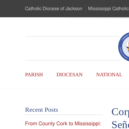
Skip
Catholic Diocese
of Jackson
Mississippi
Catholic
to
…
Main
Menu
Mississippi
Content
Search
Catholic
Form
Main
-
PARISH
DIOCESAN
NATIONAL
Menu
Serving
Catholics
Cor
Recent Posts
of
Señ
From County Cork to Mississippi:
the