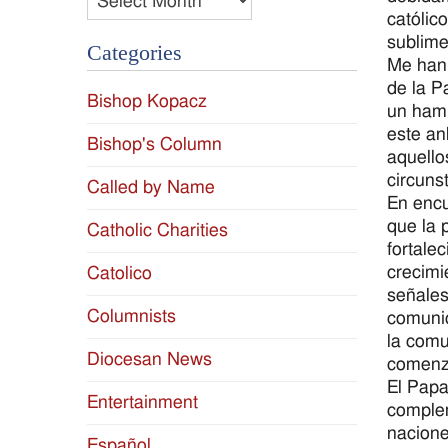
católic
sublime
Categories
Me han 
de la P
Bishop Kopacz
un hamb
este an
Bishop's Column
aquello
circuns
Called by Name
En encu
que la 
Catholic Charities
fortale
crecimi
Catolico
señales
Columnists
comunió
la comu
Diocesan News
comenza
El Papa
Entertainment
complem
nacione
Español