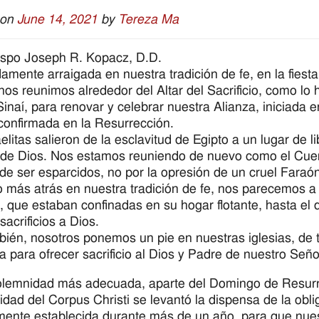
 on
June 14, 2021
by
Tereza Ma
ispo Joseph R. Kopacz, D.D.
amente arraigada en nuestra tradición de fe, en la fiest
nos reunimos alrededor del Altar del Sacrificio, como lo hi
inaí, para renovar y celebrar nuestra Alianza, iniciada e
confirmada en la Resurrección.
aelitas salieron de la esclavitud de Egipto a un lugar de 
de Dios. Nos estamos reuniendo de nuevo como el Cue
de ser esparcidos, no por la opresión de un cruel Faraó
 más atrás en nuestra tradición de fe, nos parecemos a N
, que estaban confinadas en su hogar flotante, hasta el d
sacrificios a Dios.
bién, nosotros ponemos un pie en nuestras iglesias, de
ia para ofrecer sacrificio al Dios y Padre de nuestro Seño
olemnidad más adecuada, aparte del Domingo de Resurr
dad del Corpus Christi se levantó la dispensa de la obli
ente establecida durante más de un año, para que nuest