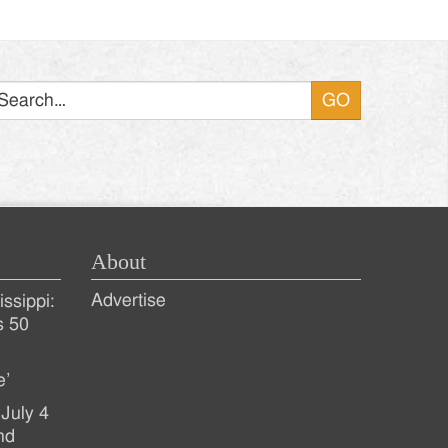
Search
About
Advertise
ssippi:
s 50
e’
July 4
nd