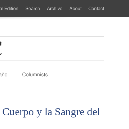
al Edition
Search
Archive
About
Contact
ndary
u
añol
Columnists
 Cuerpo y la Sangre del