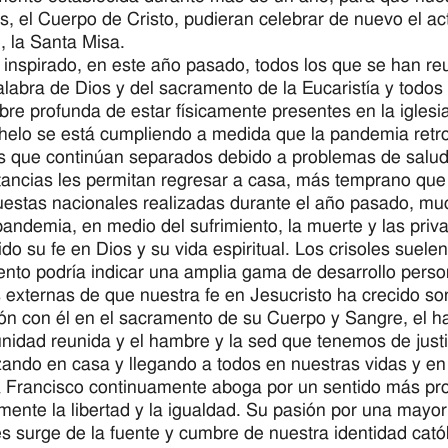
os, el Cuerpo de Cristo, pudieran celebrar de nuevo el ac
, la Santa Misa.
inspirado, en este año pasado, todos los que se han r
alabra de Dios y del sacramento de la Eucaristía y todos
re profunda de estar físicamente presentes en la igles
helo se está cumpliendo a medida que la pandemia retr
s que continúan separados debido a problemas de salud
tancias les permitan regresar a casa, más temprano que 
estas nacionales realizadas durante el año pasado, m
pandemia, en medio del sufrimiento, la muerte y las priv
cido su fe en Dios y su vida espiritual. Los crisoles suele
ento podría indicar una amplia gama de desarrollo perso
 externas de que nuestra fe en Jesucristo ha crecido so
n con él en el sacramento de su Cuerpo y Sangre, el ha
nidad reunida y el hambre y la sed que tenemos de justic
ndo en casa y llegando a todos en nuestras vidas y e
 Francisco continuamente aboga por un sentido más pr
ente la libertad y la igualdad. Su pasión por una mayor 
s surge de la fuente y cumbre de nuestra identidad católic