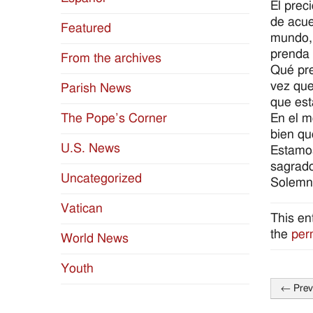
El prec
de acuer
Featured
mundo, 
prenda 
From the archives
Qué pre
vez que
Parish News
que est
En el m
The Pope’s Corner
bien qu
U.S. News
Estamos
sagrado
Uncategorized
Solemni
Vatican
This en
the
per
World News
Youth
←
Prev
Post