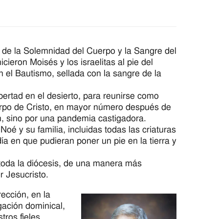
a de la Solemnidad del Cuerpo y la Sangre del
cieron Moisés y los israelitas al pie del
n el Bautismo, sellada con la sangre de la
libertad en el desierto, para reunirse como
rpo de Cristo, en mayor número después de
n, sino por una pandemia castigadora.
oé y su familia, incluidas todas las criaturas
ía en que pudieran poner un pie en la tierra y
 toda la diócesis, de una manera más
r Jesucristo.
ección, en la
gación dominical,
ros fieles