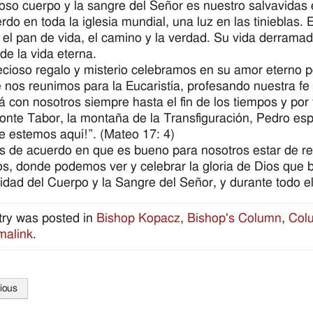
ioso cuerpo y la sangre del Señor es nuestro salvavidas 
do en toda la iglesia mundial, una luz en las tinieblas. E
el pan de vida, el camino y la verdad. Su vida derramada
de la vida eterna.
cioso regalo y misterio celebramos en su amor eterno
 nos reunimos para la Eucaristía, profesando nuestra 
á con nosotros siempre hasta el fin de los tiempos y por 
onte Tabor, la montaña de la Transfiguración, Pedro espe
e estemos aquí!”. (Mateo 17: 4)
 de acuerdo en que es bueno para nosotros estar de reg
s, donde podemos ver y celebrar la gloria de Dios que bri
dad del Cuerpo y la Sangre del Señor, y durante todo el
try was posted in
Bishop Kopacz
,
Bishop's Column
,
Col
malink
.
ious