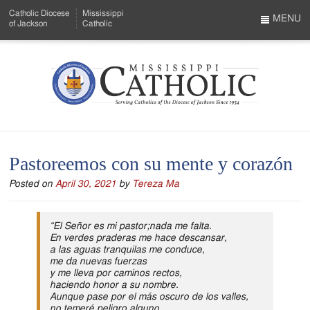
Skip
Catholic Diocese
Mississippi
to
MENU
of Jackson
Catholic
…
Main
Menu
Content
Mississippi
Search
Catholic
Form
-
Pastoreemos con su mente y corazón
Serving
Posted on
April 30, 2021
by
Tereza Ma
Catholics
of
“El Señor es mi pastor;nada me falta.
the
En verdes praderas me hace descansar,
a las aguas tranquilas me conduce,
Diocese
me da nuevas fuerzas
y me lleva por caminos rectos,
of
haciendo honor a su nombre.
Aunque pase por el más oscuro de los valles,
no temeré peligro alguno,