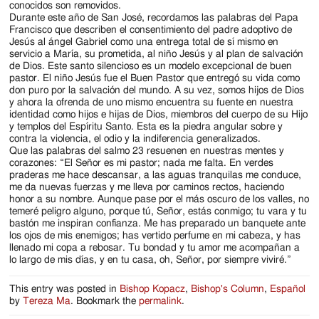
conocidos son removidos.
Durante este año de San José, recordamos las palabras del Papa
Francisco que describen el consentimiento del padre adoptivo de
Jesús al ángel Gabriel como una entrega total de sí mismo en
servicio a María, su prometida, al niño Jesús y al plan de salvación
de Dios. Este santo silencioso es un modelo excepcional de buen
pastor. El niño Jesús fue el Buen Pastor que entregó su vida como
don puro por la salvación del mundo. A su vez, somos hijos de Dios
y ahora la ofrenda de uno mismo encuentra su fuente en nuestra
identidad como hijos e hijas de Dios, miembros del cuerpo de su Hijo
y templos del Espíritu Santo. Esta es la piedra angular sobre y
contra la violencia, el odio y la indiferencia generalizados.
Que las palabras del salmo 23 resuenen en nuestras mentes y
corazones: “El Señor es mi pastor; nada me falta. En verdes
praderas me hace descansar, a las aguas tranquilas me conduce,
me da nuevas fuerzas y me lleva por caminos rectos, haciendo
honor a su nombre. Aunque pase por el más oscuro de los valles, no
temeré peligro alguno, porque tú, Señor, estás conmigo; tu vara y tu
bastón me inspiran confianza. Me has preparado un banquete ante
los ojos de mis enemigos; has vertido perfume en mi cabeza, y has
llenado mi copa a rebosar. Tu bondad y tu amor me acompañan a
lo largo de mis días, y en tu casa, oh, Señor, por siempre viviré.”
This entry was posted in
Bishop Kopacz
,
Bishop's Column
,
Español
by
Tereza Ma
. Bookmark the
permalink
.