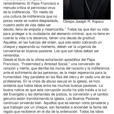
remordimiento. El Papa Francisco a
menudo critica el pernicioso virus
de la indiferencia. “En medio de
una cultura de indiferencia que no
pocas veces se vuelve despiadada,
Obispo Joseph R. Kopacz
nuestro estilo de vida debe ser
devoto, lleno de empatía y misericordia.” Todos los que dan su vida
para proteger a la ciudadanía del elemento criminal, que no tiene en
cuenta la vida o la decencia, tienen una deuda de gratitud.
Aquellos, en las fuerzas del orden, que solo están cobrando un
cheque y esperando su momento, deben ver la urgencia de
convertirse en buenos pastores. Los que son lobos deben ser
removidos.
Desde el título de la última exhortación apostólica del Papa
Francisco, “Fraternidad y Amistad Social,” una conversión de
corazón y mente, que derribe los muros del racismo y la indiferencia
ante el sufrimiento de las personas, es la mejor esperanza para la
humanidad. Hay paralelos en las filas del clero y en cada una de las
profesiones. En la crisis de abuso sexual en la iglesia, se hizo
evidente que había lobos entre los muchos buenos pastores. La
buena noticia es que esta corrupción oculta ha sido traída a la luz
del Evangelio y las demandas de justicia, la conversión y el cambio
genuino están transformando la iglesia. Los Buenos Pastores
continúan sirviendo bien. Aquellos que se sientan como jornaleros y
que trabajan por un cheque, son llamados a encender la llama del
regalo que recibieron en el día de la ordenación. Todos los lobos