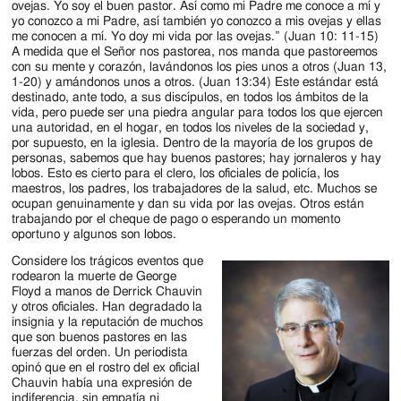
ovejas. Yo soy el buen pastor. Así como mi Padre me conoce a mí y
yo conozco a mi Padre, así también yo conozco a mis ovejas y ellas
me conocen a mí. Yo doy mi vida por las ovejas.” (Juan 10: 11-15)
A medida que el Señor nos pastorea, nos manda que pastoreemos
con su mente y corazón, lavándonos los pies unos a otros (Juan 13,
1-20) y amándonos unos a otros. (Juan 13:34) Este estándar está
destinado, ante todo, a sus discípulos, en todos los ámbitos de la
vida, pero puede ser una piedra angular para todos los que ejercen
una autoridad, en el hogar, en todos los niveles de la sociedad y,
por supuesto, en la iglesia. Dentro de la mayoría de los grupos de
personas, sabemos que hay buenos pastores; hay jornaleros y hay
lobos. Esto es cierto para el clero, los oficiales de policía, los
maestros, los padres, los trabajadores de la salud, etc. Muchos se
ocupan genuinamente y dan su vida por las ovejas. Otros están
trabajando por el cheque de pago o esperando un momento
oportuno y algunos son lobos.
Considere los trágicos eventos que
rodearon la muerte de George
Floyd a manos de Derrick Chauvin
y otros oficiales. Han degradado la
insignia y la reputación de muchos
que son buenos pastores en las
fuerzas del orden. Un periodista
opinó que en el rostro del ex oficial
Chauvin había una expresión de
indiferencia, sin empatía ni