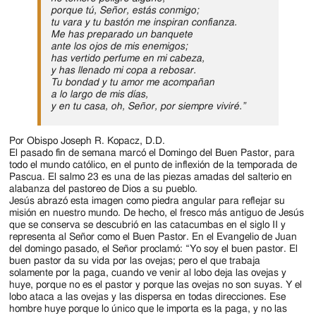
Jackson
porque tú, Señor, estás conmigo;
tu vara y tu bastón me inspiran confianza.
Since
Me has preparado un banquete
ante los ojos de mis enemigos;
1954
has vertido perfume en mi cabeza,
y has llenado mi copa a rebosar.
Tu bondad y tu amor me acompañan
a lo largo de mis días,
y en tu casa, oh, Señor, por siempre viviré.”
Por Obispo Joseph R. Kopacz, D.D.
El pasado fin de semana marcó el Domingo del Buen Pastor, para
todo el mundo católico, en el punto de inflexión de la temporada de
Pascua. El salmo 23 es una de las piezas amadas del salterio en
alabanza del pastoreo de Dios a su pueblo.
Jesús abrazó esta imagen como piedra angular para reflejar su
misión en nuestro mundo. De hecho, el fresco más antiguo de Jesús
que se conserva se descubrió en las catacumbas en el siglo II y
representa al Señor como el Buen Pastor. En el Evangelio de Juan
del domingo pasado, el Señor proclamó: “Yo soy el buen pastor. El
buen pastor da su vida por las ovejas; pero el que trabaja
solamente por la paga, cuando ve venir al lobo deja las ovejas y
huye, porque no es el pastor y porque las ovejas no son suyas. Y el
lobo ataca a las ovejas y las dispersa en todas direcciones. Ese
hombre huye porque lo único que le importa es la paga, y no las