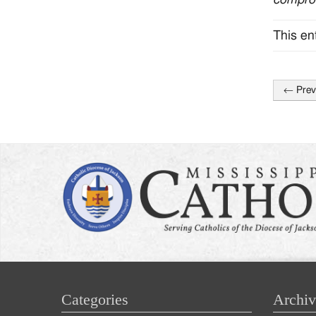
This en
←
Prev
Post
naviga
Categories
Archiv