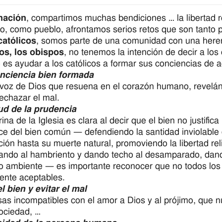
nación
, compartimos muchas bendiciones … la libertad rel
, como pueblo, afrontamos serios retos que son tanto p
atólicos
, somos parte de una comunidad con una heren
os, los obispos
, no tenemos la intención de decir a los
o es ayudar a los católicos a formar sus conciencias de 
nciencia bien formada
 voz de Dios que resuena en el corazón humano, revelá
rechazar el mal.
ud de la prudencia
rina de la Iglesia es clara al decir que el bien no justif
ce del bien común — defendiendo la santidad inviolabl
ión hasta su muerte natural, promoviendo la libertad rel
ando al hambriento y dando techo al desamparado, dando
o ambiente — es importante reconocer que no todos los 
ente aceptables.
l bien y evitar el mal
as incompatibles con el amor a Dios y al prójimo, que 
ociedad, …