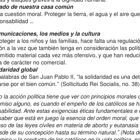
dado de nuestra casa común
a cuestión moral. Proteger la tierra, el agua y el aire q
onsabilidad …
municaciones, los medios y la cultura
oteger a los niños y las familias, hace falta una regulac
ón a la vez que también tenga en consideración las polí
mitido material cada vez más ofensivo, y que han reduc
sa de carácter no comercial.
daridad global
palabras de San Juan Pablo II, “la solidaridad es una de
se por el bien común.” (Sollicitudo Rei Socialis, no. 38)
 la acción política tiene que ver con principios morale
iso alguno, es cuando el empeño de los católicos se 
abilidad. Ante estas exigencias éticas fundamentales e i
aber que está en juego la esencia del orden moral, que c
aso de las leyes civiles en materia de aborto y eutanasia
sde de su concepción hasta su término natural.” (Nota do
iso y la conducta de los católicos en la vida política, no