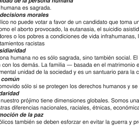
nidad de la persona humana
a humana es sagrada.
decisions morales
lico no puede votar a favor de un candidato que toma un
omo el aborto provocado, la eutanasia, el suicidio asisti
dores o los pobres a condiciones de vida infrahumanas, l
amientos racistas
sidiaridad
ona humana no es sólo sagrada, sino también social. El
n con los demás. La familia — basada en el matrimonio 
mental unidad de la sociedad y es un santuario para la c
n común
omovido sólo si se protegen los derechos humanos y se
daridad
nuestro prójimo tiene dimensiones globales. Somos una
tras diferencias nacionales, raciales, étnicas, económic
moción de la paz
ólicos también se deben esforzar en evitar la guerra y p