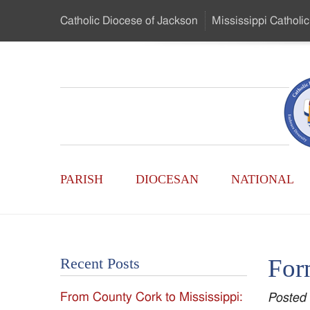
Skip
Catholic Diocese
of Jackson
Mississippi
Catholic
to
…
Main
Menu
Mississippi
Content
Search
Catholic
Form
Main
-
PARISH
DIOCESAN
NATIONAL
Menu
Serving
Catholics
For
Recent Posts
of
From County Cork to Mississippi:
Posted
the