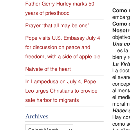
Father Gerry Hurley marks 50
Diocese
Como 
years of priesthood
embargo
of
Como c
Prayer ‘that all may be one’
Nosotr
Jackson
objetiv
Pope visits U.S. Embassy July 4
Una co
for discussion on peace and
Since
… es la
freedom, with a side of apple pie
bien y 
1954
La Virt
Naivete of the heart
La doct
el avan
In Lampedusa on July 4, Pope
concepc
aliment
Leo urges Christians to provide
el medi
safe harbor to migrants
moralm
Hacer e
Archives
Hay cos
como s
Archives