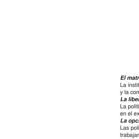
El matr
La inst
y la co
La libe
La polí
en el ex
La opci
Las pol
trabaja