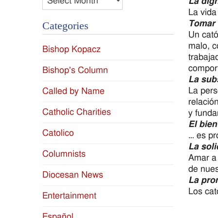
La dig
La vid
Tomar 
Categories
Un cató
malo, c
Bishop Kopacz
trabaja
comport
Bishop's Column
La sub
La pers
Called by Name
relació
Catholic Charities
y funda
El bie
Catolico
… es pr
La soli
Columnists
Amar a 
de nues
Diocesan News
La pro
Los cat
Entertainment
Español