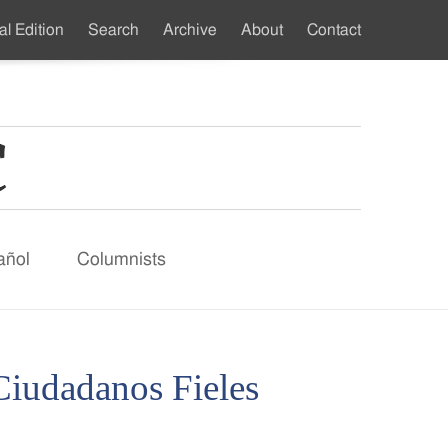
al Edition
Search
Archive
About
Contact
ndary
u
añol
Columnists
Ciudadanos Fieles