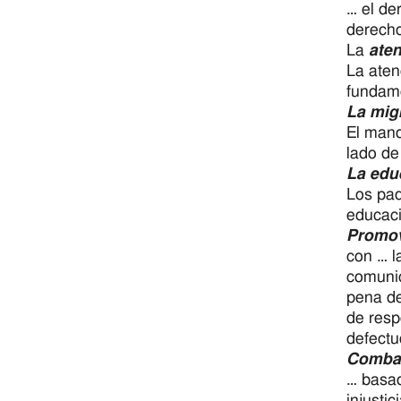
… el de
derecho
La
aten
La aten
fundame
La mig
El mand
lado de
La edu
Los pad
educaci
Promove
con … l
comunic
pena de
de resp
defectu
Combati
… basad
injusti