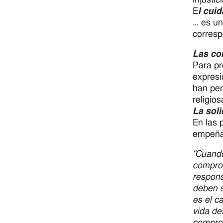
E
l cui
… es un
corresp
Las co
Para pr
expresi
han per
religio
La soli
En las 
empeñar
“Cuando
comprom
respons
deben s
es el c
vida de
comprom