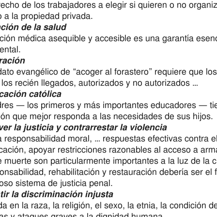
recho de los trabajadores a elegir si quieren o no organiza
 a la propiedad privada.
ción de la salud
ción médica asequible y accesible es una garantía ese
ntal.
ración
ato evangélico de “acoger al forastero” requiere que l
 los recién llegados, autorizados y no autorizados …
cación católica
res — los primeros y más importantes educadores — tie
ón que mejor responda a las necesidades de sus hijos.
r la justicia y contrarrestar la violencia
a responsabilidad moral, … respuestas efectivas contra el
ación, apoyar restricciones razonables al acceso a arma
 muerte son particularmente importantes a la luz de la cr
onsabilidad, rehabilitación y restauración debería ser e
oso sistema de justicia penal.
r la discriminación injusta
a en la raza, la religión, el sexo, la etnia, la condición
cias y ataques graves a la dignidad humana.