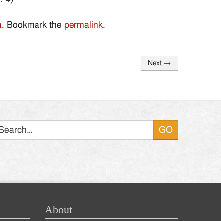
a
. Bookmark the
permalink
.
Next
→
Search
About