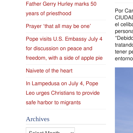
Father Gerry Hurley marks 50
Diocese
Por Car
years of priesthood
CIUDAD
of
el celi
Prayer ‘that all may be one’
persona
Jackson
“Debido
Pope visits U.S. Embassy July 4
tratand
for discussion on peace and
Since
tener p
freedom, with a side of apple pie
entorno
1954
Naivete of the heart
In Lampedusa on July 4, Pope
Leo urges Christians to provide
safe harbor to migrants
Archives
Archives