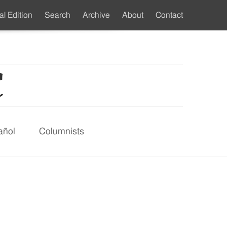
al Edition
Search
Archive
About
Contact
ndary
u
añol
Columnists