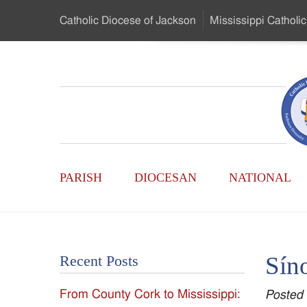
Skip
Catholic Diocese
of Jackson
Mississippi
Catholic
to
…
Main
Menu
Mississippi
Content
Search
Catholic
Form
Main
-
PARISH
DIOCESAN
NATIONAL
Menu
Serving
Catholics
Sín
Recent Posts
of
From County Cork to Mississippi:
Posted
the