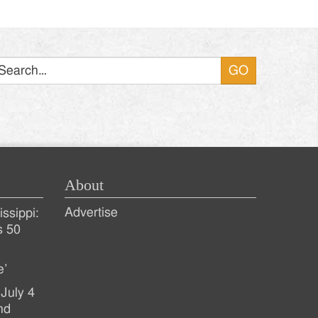
Search
About
Advertise
ssippi:
s 50
e’
July 4
nd