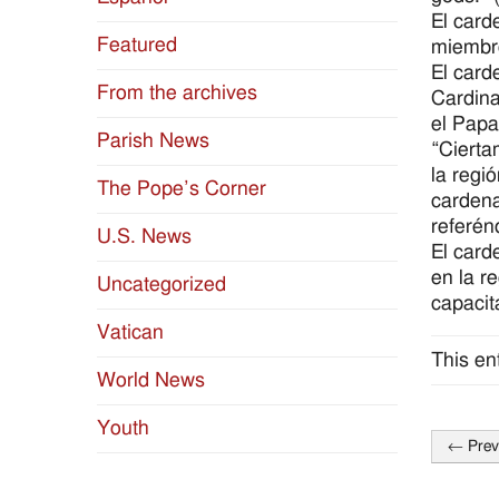
El card
Featured
miembro
El card
From the archives
Cardina
el Papa
Parish News
“Cierta
la regi
The Pope’s Corner
cardena
referén
U.S. News
El card
en la r
Uncategorized
capacit
Vatican
This en
World News
Youth
←
Prev
Post
naviga