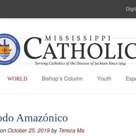
Digit
Seco
Men
WORLD
Bishop’s Column
Youth
Esp
odo Amazónico
 on
October 25, 2019
by
Tereza Ma