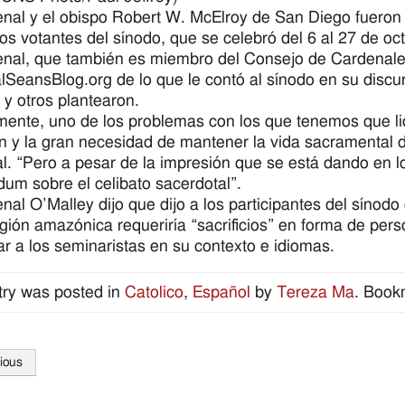
enal y el obispo Robert W. McElroy de San Diego fueron
s votantes del sínodo, que se celebró del 6 al 27 de oct
enal, que también es miembro del Consejo de Cardenale
lSeansBlog.org de lo que le contó al sínodo en su discu
 y otros plantearon.
mente, uno de los problemas con los que tenemos que li
ón y la gran necesidad de mantener la vida sacramental d
l. “Pero a pesar de la impresión que se está dando en l
dum sobre el celibato sacerdotal”.
enal O’Malley dijo que dijo a los participantes del síno
egión amazónica requeriría “sacrificios” en forma de pe
ar a los seminaristas en su contexto e idiomas.
try was posted in
Catolico
,
Español
by
Tereza Ma
. Book
ious
tion