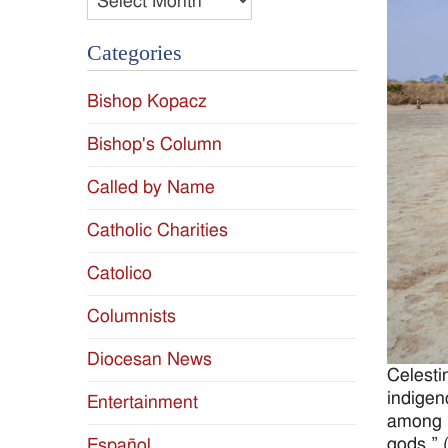
Categories
Bishop Kopacz
Bishop's Column
Called by Name
Catholic Charities
Catolico
Columnists
Diocesan News
Celesti
indigen
Entertainment
among i
gods.” 
Español