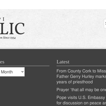
es
Latest
s
From County Cork to Missi
es
Recent
Father Gerry Hurley mark
years of priesthood
Posts
Prayer ‘that all may be on
Pope visits U.S. Embassy 
for discussion on peace a