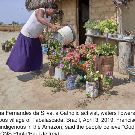
na Fernandes da Silva, a Catholic activist, waters flower
ous village of Tabalascada, Brazil, April 3, 2019. Fran
ndigenous in the Amazon, said the people believe “God is 
(CNS Photo/Paul Jeffrey)