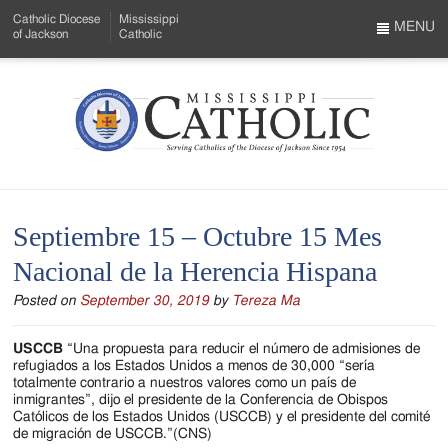
Skip
Catholic Diocese
Mississippi
to
MENU
of Jackson
Catholic
…
Main
Menu
Content
Mississippi
Search
Catholic
Form
-
Septiembre 15 – Octubre 15 Mes
Serving
Nacional de la Herencia Hispana
Catholics
Posted on
September 30, 2019
by
Tereza Ma
of
the
USCCB
“Una propuesta para reducir el número de admisiones de
refugiados a los Estados Unidos a menos de 30,000 “sería
Diocese
totalmente contrario a nuestros valores como un país de
inmigrantes”, dijo el presidente de la Conferencia de Obispos
of
Católicos de los Estados Unidos (USCCB) y el presidente del comité
de migración de USCCB.”(CNS)