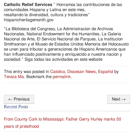
Jackson
Catholic Relief Services
” Honramos las contribuciones de las
comunidades Hispana y Latina en este mes,
Since
resaltando la diversidad, cultura y tradiciones”
hispanicheritagemonth.gov
1954
“La Biblioteca del Congreso, La Administracion de Archivos
Nacionales, National Endowment for the Humanities, La Galeria
Nacional de Arte, El Servicio Nacional de Parques, La Institucion
Smithsonian y el Museo de Estados Unidos Memoria del Holocausto
se unen para tributar a generaciones de Hispano Americanos que
han influenciado positivamente y enriquecido a nuestra nacion y
sociedad.” Siga todas las actividades en este website
This entry was posted in
Catolico
,
Diocesan News
,
Español
by
Tereza Ma
. Bookmark the
permalink
.
←
Previous
Next
→
Post
Recent Posts
navigation
From County Cork to Mississippi: Father Gerry Hurley marks 50
years of priesthood