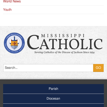
World News
Youth
Search
Parish
Footer
Main
Diocesan
Menu