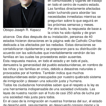
Jackson
en comunidades y lugares de trabajo
en todo el centro de nuestro estado.
Since
Las familias directamente afectadas
están luchando para abordar las
1954
necesidades inmediatas mientras se
preguntan sobre lo que seguirá en
las próximas semanas y meses.
Por otro lado, la respuesta de base a
Obispo Joseph R. Kopacz
la crisis ha sido rápida y de gran
alcance. Dos días después de su instalación, personas de 40
estados hicieron donaciones en la página web de Catholic Charities
dedicada a los afectados por las redadas. Estas donaciones se
contabilizaron rápidamente y se prepararon para su distribución de
acuerdo con las solicitudes que inevitablemente vendrán de las
familias en las cuales los proveedores están ausentes.
Esta respuesta masiva, en todo el estado y en todo el país,
demuestra la generosidad del pueblo estadounidense, en nombre de
los niños y las familias en crisis, debido a desastres naturales o
provocados por el hombre. También indica que muchos
estadounidenses están preocupados por nuestro quebrado sistema
de inmigración y desean una solución justa y humana.
Todos los ciudadanos honorables saben que el respeto a la ley es
una herramienta indispensable de una sociedad civilizada. Las
leyes de nuestra nación son el fruto de casi 250 años de lucha por
una sociedad más justa para todos.
En el caso de la inmigración en nuestras fronteras del sur, el estado
de derecho está, regularmente, en desacuerdo consigo mismo y la