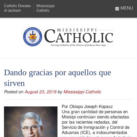
Skip
Catholic Diocese
Mississippi
to
MENU
of Jackson
Catholic
…
Main
Menu
Content
Mississippi
Search
Catholic
Form
-
Dando gracias por aquellos que
Serving
sirven
Catholics
Posted on
August 23, 2019
by
Mississippi Catholic
of
the
Por Obispo Joseph Kopacz
Una gran cantidad de personas en
Diocese
Misisipi continúan siendo afectadas
por las recientes redadas, del
of
Servicio de Inmigración y Control de
Aduanas (ICE), a indocumentados