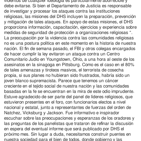
violentos de cualquier ideología es particularmente aborrecible y
debe evitarse. Si bien el Departamento de Justicia es responsable
de investigar y procesar los ataques contra las instituciones
religiosas, las misiones del DHS incluyen la preparación, prevención
y mitigación de tales ataques. En apoyo de estas misiones, el DHS
proporciona información, capacitación, ejercicios y experiencia sobre
medidas de seguridad de protección a organizaciones religiosas “.
La preocupación por la violencia contra las comunidades religiosas
no es una postura política en este momento en la historia de nuestra
nación. El fin de semana pasado, el FBI y otros colegas encargados
de hacer cumplir la ley evitaron un ataque contra un Centro
Comunitario Judío en Youngstown, Ohio, a una hora al oeste de los
asesinatos en la sinagoga en Pittsburg. Como es el caso en el 80%
de tales amenazas y tiroteos masivos, el terrorista de cosecha
propia, si sus planes no hubieran sido frustrados, habría sido un
joven blanco supremacista. Parece que tenemos un cáncer
creciente en el tejido social de nuestra nación y las comunidades
basadas en la fe se encuentran en la mira de este odio imprudente.
Estuve agradecido de ser parte del panel de líderes religiosos, que
estuvieron presentes en el foro, con funcionarios electos a nivel
nacional y estatal, junto a representantes de fuerzas del orden de
Natchez, Vicksburg y Jackson. Fue informativo e inspirador
escuchar sobre las preocupaciones y esperanzas de los oradores y
las preguntas de los panelistas que trataron de refinar la discusión
en espera del eventual informe que será publicado por DHS el
próximo mes. Sin lugar a duda, necesitamos construir puentes en
nuestra sociedad para el bien de todos, donde gobierno y las