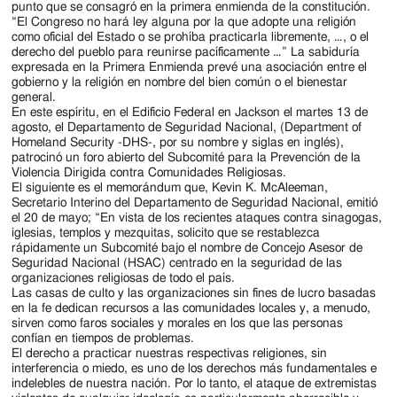
punto que se consagró en la primera enmienda de la constitución.
“El Congreso no hará ley alguna por la que adopte una religión
como oficial del Estado o se prohíba practicarla libremente, …, o el
derecho del pueblo para reunirse pacíficamente …” La sabiduría
expresada en la Primera Enmienda prevé una asociación entre el
gobierno y la religión en nombre del bien común o el bienestar
general.
En este espíritu, en el Edificio Federal en Jackson el martes 13 de
agosto, el Departamento de Seguridad Nacional, (Department of
Homeland Security -DHS-, por su nombre y siglas en inglés),
patrocinó un foro abierto del Subcomité para la Prevención de la
Violencia Dirigida contra Comunidades Religiosas.
El siguiente es el memorándum que, Kevin K. McAleeman,
Secretario Interino del Departamento de Seguridad Nacional, emitió
el 20 de mayo; “En vista de los recientes ataques contra sinagogas,
iglesias, templos y mezquitas, solicito que se restablezca
rápidamente un Subcomité bajo el nombre de Concejo Asesor de
Seguridad Nacional (HSAC) centrado en la seguridad de las
organizaciones religiosas de todo el país.
Las casas de culto y las organizaciones sin fines de lucro basadas
en la fe dedican recursos a las comunidades locales y, a menudo,
sirven como faros sociales y morales en los que las personas
confían en tiempos de problemas.
El derecho a practicar nuestras respectivas religiones, sin
interferencia o miedo, es uno de los derechos más fundamentales e
indelebles de nuestra nación. Por lo tanto, el ataque de extremistas