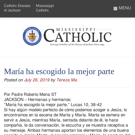
Skip
Catholic Diocese
Mississippi
to
MENU
of Jackson
Catholic
…
Main
Menu
Content
Mississippi
Search
Catholic
Form
-
María ha escogido la mejor parte
Serving
Posted on
July 26, 2019
by
Tereza Ma
Catholics
of
Por Padre Roberto Mena ST
JACKSON – Hermanas y hermanos:
the
“Maria ha escogido la mejor parte,” Lucas 10, 38-42
Si hay algún modelo perfecto de cómo podemos acoger a Jesús, lo
Diocese
encontramos en la escena de Marta y María. Marta se esmera en
servir a Jesús, mientras María, sentada delante de él, le hace
of
compañía, le da conversación, le escucha y se muestra receptiva a
su mensaje. Ambas hermanas aportan los elementos de una buena