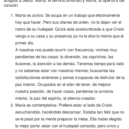
Jackson
acogida a Jesús: Marta, el servicio amoroso y María, la apertura del
corazón.
Since
Marta es activa: Se ocupa en un trabajo que efectivamente
1954
hay que hacer. Pero sus afanes de orden, no la dejan ver el
rostro de su huésped. Quizá está acostumbrada a que Cristo
venga a su casa y su presencia ya no le dice lo mismo que el
primer día.
A nosotros nos puede ocurrir con frecuencia; vivimos muy
pendientes de las cosas: la diversión, los caprichos, las
ilusiones, la atención a los demás. Tenemos tiempo para todo
y no sabemos estar con nosotros mismos; buscamos las
satisfacciones exteriores y somos incapaces de disfrutar de la
paz interior. Ocupados en el afán de tener, de mejorar
nuestra posición, de hacer cosas, perdemos la armonía
interior, la paz del espíritu, el silencio creador.
María es contemplativa: Prefiere estar al lado de Cristo
escuchándolo, haciéndolo descansar. Estaba tan feliz que no
se le pasó por la mente preparar la mesa. Ella había elegido
la mejor parte: estar con el huésped conocido, pero único y