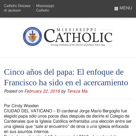
Skip
Catholic Diocese
Mississippi
to
MENU
of Jackson
Catholic
…
Main
Menu
Content
Mississippi
Search
Catholic
Form
-
Cinco años del papa: El enfoque de
Serving
Francisco ha sido en el acercamiento
Catholics
Posted on
February 22, 2018
by
Tereza Ma
of
the
Por Cindy Wooden
CIUDAD DEL VATICANO – El cardenal Jorge Mario Bergoglio fue
Diocese
elegido papa sólo unos pocos días después de decirle al Colegio de
Cardenales que la Iglesia Católica enfrentaba una elección entre ser
of
una iglesia que “sale al encuentro” de otros o una iglesia enfocada
en sus asuntos internos.