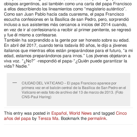
obispos argentinos, así también como una carta del papa Francisco
a ellos describiendo los lineamientos como “magisterio auténtico”.
Como san Juan Pablo hacía cada cuaresma, el papa Francisco
escucha confesiones en la Basílica de san Pedro, pero, sorprendió
incluso a sus asistentes más cercanos a inicios del 2014 cuando,
en vez de ir al confesionario a recibir al primer penitente, se regresó
y fue él mismo a confesarse.
También ha sorprendido a la gente por ser honesto sobre su edad.
En abril del 2017, cuando tenía todavía 80 años, le dijo a jóvenes
italianos que mientras ellos están preparándose para el futuro, “a mi
edad, estamos preparándonos para irnos.” Los jóvenes objetaron a
viva voz. “¿No?” -respondió el papa-“¿Quién puede garantizar la
vida? Nadie.”
CIUDAD DEL VATICANO – El papa Francisco aparece por
primera vez en el balcón central de la Basílica de San Pedro en el
Vaticano en esta foto de archivo del 13 de marzo de 2013. (Foto
CNS-Paul Haring)
This entry was posted in
Español
,
World News
and tagged
Cinco
años del papa
by
Tereza Ma
. Bookmark the
permalink
.