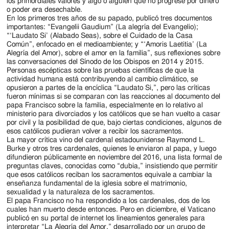
los primordiales valores y algo o alguien que no progrese por dinero
o poder era desechable.
En los primeros tres años de su papado, publicó tres documentos
importantes: “Evangelii Gaudium” (La alegría del Evangelio);
“‘Laudato Si’ (Alabado Seas), sobre el Cuidado de la Casa
Común”, enfocado en el medioambiente; y “‘Amoris Laetitia’ (La
Alegría del Amor), sobre el amor en la familia”, sus reflexiones sobre
las conversaciones del Sínodo de los Obispos en 2014 y 2015.
Personas escépticas sobre las pruebas científicas de que la
actividad humana está contribuyendo al cambio climático, se
opusieron a partes de la encíclica “Laudato Si,”, pero las críticas
fueron mínimas si se comparan con las reacciones al documento del
papa Francisco sobre la familia, especialmente en lo relativo al
ministerio para divorciados y los católicos que se han vuelto a casar
por civil y la posibilidad de que, bajo ciertas condiciones, algunos de
esos católicos pudieran volver a recibir los sacramentos.
La mayor crítica vino del cardenal estadounidense Raymond L.
Burke y otros tres cardenales, quienes le enviaron al papa, y luego
difundieron públicamente en noviembre del 2016, una lista formal de
preguntas claves, conocidas como “dubia,” insistiendo que permitir
que esos católicos reciban los sacramentos equivale a cambiar la
enseñanza fundamental de la iglesia sobre el matrimonio,
sexualidad y la naturaleza de los sacramentos.
El papa Francisco no ha respondido a los cardenales, dos de los
cuales han muerto desde entonces. Pero en diciembre, el Vaticano
publicó en su portal de internet los lineamientos generales para
interpretar “La Alegría del Amor,” desarrollado por un grupo de