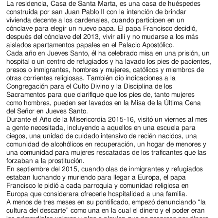
La residencia, Casa de Santa Marta, es una casa de huéspedes
construida por san Juan Pablo II con la intención de brindar
vivienda decente a los cardenales, cuando participen en un
cónclave para elegir un nuevo papa. El papa Francisco decidió,
después del cónclave del 2013, vivir allí y no mudarse a los más
aislados apartamentos papales en el Palacio Apostólico.
Cada año en Jueves Santo, él ha celebrado misa en una prisión, un
hospital o un centro de refugiados y ha lavado los pies de pacientes,
presos o inmigrantes, hombres y mujeres, católicos y miembros de
otras corrientes religiosas. También dio indicaciones a la
Congregación para el Culto Divino y la Disciplina de los
Sacramentos para que clarifique que los pies de, tanto mujeres
como hombres, pueden ser lavados en la Misa de la Última Cena
del Señor en Jueves Santo.
Durante el Año de la Misericordia 2015-16, visitó un viernes al mes
a gente necesitada, incluyendo a aquellos en una escuela para
ciegos, una unidad de cuidado intensivo de recién nacidos, una
comunidad de alcohólicos en recuperación, un hogar de menores y
una comunidad para mujeres rescatadas de los traficantes que las
forzaban a la prostitución.
En septiembre del 2015, cuando olas de inmigrantes y refugiados
estaban luchando y muriendo para llegar a Europa, el papa
Francisco le pidió a cada parroquia y comunidad religiosa en
Europa que considerara ofrecerle hospitalidad a una familia.
A menos de tres meses en su pontificado, empezó denunciando “la
cultura del descarte” como una en la cual el dinero y el poder eran