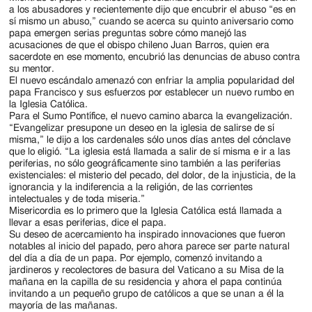
a los abusadores y recientemente dijo que encubrir el abuso “es en
sí mismo un abuso,” cuando se acerca su quinto aniversario como
papa emergen serias preguntas sobre cómo manejó las
acusaciones de que el obispo chileno Juan Barros, quien era
sacerdote en ese momento, encubrió las denuncias de abuso contra
su mentor.
El nuevo escándalo amenazó con enfriar la amplia popularidad del
papa Francisco y sus esfuerzos por establecer un nuevo rumbo en
la Iglesia Católica.
Para el Sumo Pontífice, el nuevo camino abarca la evangelización.
“Evangelizar presupone un deseo en la iglesia de salirse de sí
misma,” le dijo a los cardenales sólo unos días antes del cónclave
que lo eligió. “La iglesia está llamada a salir de sí misma e ir a las
periferias, no sólo geográficamente sino también a las periferias
existenciales: el misterio del pecado, del dolor, de la injusticia, de la
ignorancia y la indiferencia a la religión, de las corrientes
intelectuales y de toda miseria.”
Misericordia es lo primero que la Iglesia Católica está llamada a
llevar a esas periferias, dice el papa.
Su deseo de acercamiento ha inspirado innovaciones que fueron
notables al inicio del papado, pero ahora parece ser parte natural
del día a día de un papa. Por ejemplo, comenzó invitando a
jardineros y recolectores de basura del Vaticano a su Misa de la
mañana en la capilla de su residencia y ahora el papa continúa
invitando a un pequeño grupo de católicos a que se unan a él la
mayoría de las mañanas.