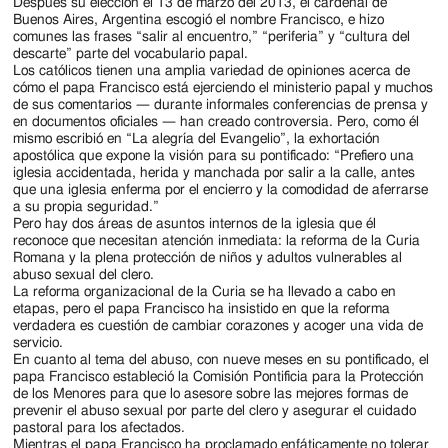
Jackson
Después su elección el 13 de marzo del 2013, el cardenal de
Buenos Aires, Argentina escogió el nombre Francisco, e hizo
Since
comunes las frases “salir al encuentro,” “periferia” y “cultura del
descarte” parte del vocabulario papal.
1954
Los católicos tienen una amplia variedad de opiniones acerca de
cómo el papa Francisco está ejerciendo el ministerio papal y muchos
de sus comentarios — durante informales conferencias de prensa y
en documentos oficiales — han creado controversia. Pero, como él
mismo escribió en “La alegría del Evangelio”, la exhortación
apostólica que expone la visión para su pontificado: “Prefiero una
iglesia accidentada, herida y manchada por salir a la calle, antes
que una iglesia enferma por el encierro y la comodidad de aferrarse
a su propia seguridad.”
Pero hay dos áreas de asuntos internos de la iglesia que él
reconoce que necesitan atención inmediata: la reforma de la Curia
Romana y la plena protección de niños y adultos vulnerables al
abuso sexual del clero.
La reforma organizacional de la Curia se ha llevado a cabo en
etapas, pero el papa Francisco ha insistido en que la reforma
verdadera es cuestión de cambiar corazones y acoger una vida de
servicio.
En cuanto al tema del abuso, con nueve meses en su pontificado, el
papa Francisco estableció la Comisión Pontificia para la Protección
de los Menores para que lo asesore sobre las mejores formas de
prevenir el abuso sexual por parte del clero y asegurar el cuidado
pastoral para los afectados.
Mientras el papa Francisco ha proclamado enfáticamente no tolerar