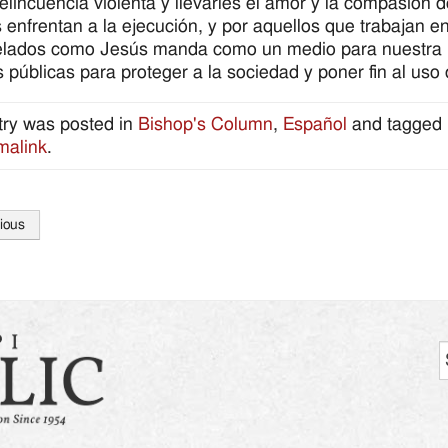
delincuencia violenta y llevarles el amor y la compasión d
 enfrentan a la ejecución, y por aquellos que trabajan en 
elados como Jesús manda como un medio para nuestra p
as públicas para proteger a la sociedad y poner fin al us
try was posted in
Bishop's Column
,
Español
and tagged
malink
.
ious
tion