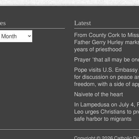
es
Latest
s
From County Cork to Missi
es
Recent
Father Gerry Hurley mark
years of priesthood
Posts
Prayer ‘that all may be on
Pope visits U.S. Embassy 
for discussion on peace a
freedom, with a side of ap
Naivete of the heart
In Lampedusa on July 4,
Leo urges Christians to pr
safe harbor to migrants
Copyright © 2026 Catholic Di