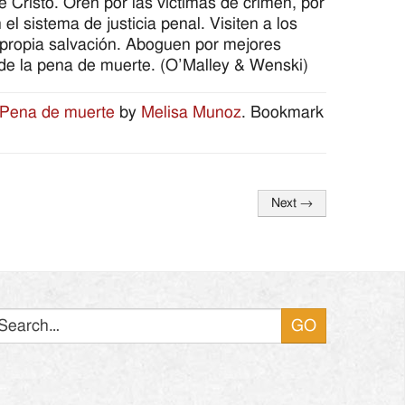
e Cristo. Oren por las víctimas de crimen, por
el sistema de justicia penal. Visiten a los
ropia salvación. Aboguen por mejores
o de la pena de muerte. (O’Malley & Wenski)
Pena de muerte
by
Melisa Munoz
. Bookmark
Next
→
Search