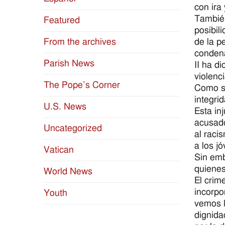
con ira
También
Featured
posibil
de la p
From the archives
condena
Parish News
II ha d
violenc
The Pope’s Corner
Como so
integri
U.S. News
Esta in
acusado
Uncategorized
al raci
a los j
Vatican
Sin emb
quienes
World News
El crim
incorpo
Youth
vemos l
dignida