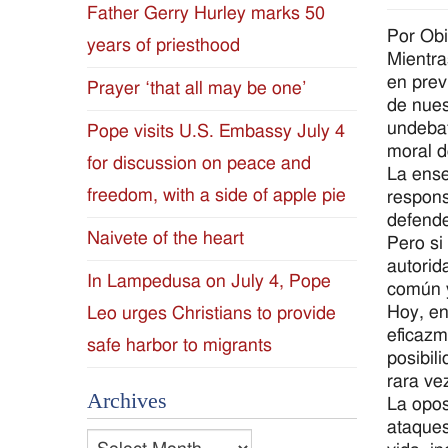
Father Gerry Hurley marks 50
Diocese
Por Ob
years of priesthood
Mientra
of
en prev
Prayer ‘that all may be one’
de nues
Jackson
undebat
Pope visits U.S. Embassy July 4
moral d
for discussion on peace and
Since
La ense
freedom, with a side of apple pie
respons
1954
defende
Naivete of the heart
Pero si
autorid
In Lampedusa on July 4, Pope
común y
Hoy, en
Leo urges Christians to provide
eficazm
safe harbor to migrants
posibil
rara ve
Archives
La opos
ataques
Archives