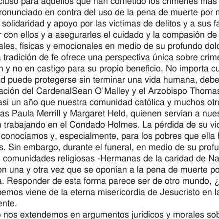
ncluso para aquellos que han cometido los crímenes más 
ronunciado en contra del uso de la pena de muerte por 
 solidaridad y apoyo por las víctimas de delitos y a su
 con ellos y a asegurarles el cuidado y la compasión de
uales, físicas y emocionales en medio de su profundo dolo
 tradición de fe ofrece una perspectiva única sobre cri
n y no en castigo para su propio beneficio. No importa cu
d puede protegerse sin terminar una vida humana, deb
ación del CardenalSean O’Malley y el Arzobispo Thoma
si un año que nuestra comunidad católica y muchos otros
s Paula Merrill y Margaret Held, quienen servían a nu
 trabajando en el Condado Holmes. La pérdida de su vid
 conocíamos y, especialmente, para los pobres que ella 
. Sin embargo, durante el funeral, en medio de su profu
 comunidades religiosas -Hermanas de la caridad de Na
on una y otra vez que se oponían a la pena de muerte p
 Responder de esta forma parece ser de otro mundo, ¿
emos viene de la eterna misericordia de Jesucristo en la
ente.
nos extendemos en argumentos jurídicos y morales sob