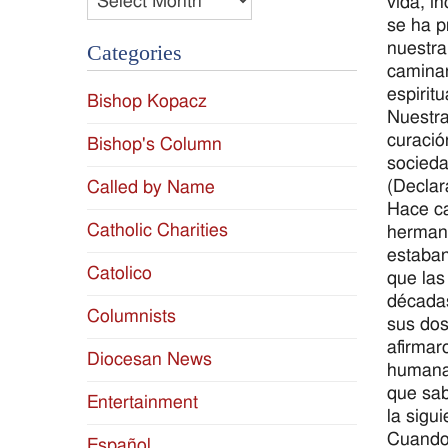
vida, i
se ha p
nuestra
Categories
caminar
espirit
Bishop Kopacz
Nuestra
curació
Bishop's Column
socieda
(Declar
Called by Name
Hace ca
Catholic Charities
hermana
estaban
Catolico
que las
décadas
Columnists
sus dos
afirmar
Diocesan News
humana.
que sab
Entertainment
la sigui
Cuando 
Español