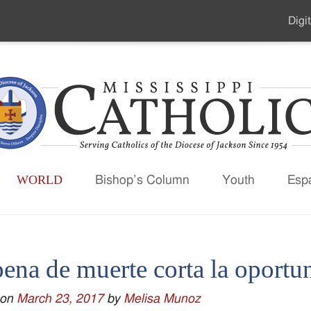
Digit
Seco
Men
WORLD
Bishop’s Column
Youth
Esp
pena de muerte corta la oportu
 on
March 23, 2017
by
Melisa Munoz