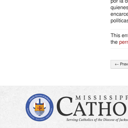
por la 
quienes
encarc
polític
This en
the
per
←
Prev
Post
naviga