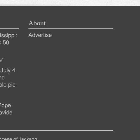
About
Advertise
ssippi:
s 50
e’
July 4
nd
ple pie
 Pope
ovide
ocese of Jackson.