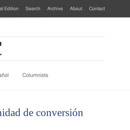
al Edition
Search
Archive
About
Contact
ndary
u
añol
Columnists
nidad de conversión