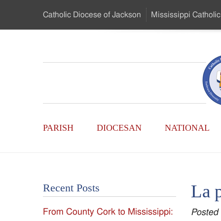
Skip
Catholic Diocese
of Jackson
Mississippi
Catholic
to
…
Main
Menu
Mississippi
Content
Search
Catholic
Form
Main
-
PARISH
DIOCESAN
NATIONAL
Menu
Serving
Catholics
La 
Recent Posts
of
From County Cork to Mississippi:
Posted
the