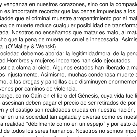
 y venganza en nuestros corazones, sino con la compasió
 es importante recordar que las penas impuestas a los d
idadde que el criminal muestre arrepentimiento por el ma
ena de muerte reduce cualquier posibilidad de transforma
da. Nosotros no enseñamos que matar es malo, al mata
icho que la pena de muerte es cruel e innecesaria. Asimis
ia. (O’Malley & Wenski)
ciedad debemos abordar la legitimidadmoral de la pen
dad.Hombres y mujeres inocentes han sido ejecutados.
justicia clama al cielo. Algunos estados han liberado a 
s injustamente. Asimismo, muchas condenasa muerte so
smo, a las drogas y pandillas que disminuyen enormement
óvenes por caminos de violencia.
argo, como Caín en el libro del Génesis, cuya vida fue
 asesinan deben pagar el precio de ser retirados de por 
en y el castigo son realidades crudas en nuestra nación, 
rar en una sociedad tan agitada y diversa como es nues
a realidad “débilmente como en un espejo” y por esto deb
d de todos los seres humanos. Nosotros no somos impot