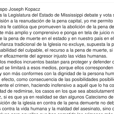
ispo Joseph Kopacz
s la Legislatura del Estado de Mississippi debate y vot
isión a la reanudación de la pena capital, yo me permito
tra fe católica que promueven la abolición de la pena d
e más amplio y comprensivo e ponga en tela de juicio nu
e la pena de muerte en el estado y en nuestro país en el
ñanza tradicional de la Iglesia no excluye, supuesta la 
abilidad del culpable, el recurso a la pena de muerte, si
r eficazmente del agresor injusto las vidas humanas.
 los medios incruentos bastan para proteger y defender d
ad se limitará a esos medios, porque ellos corresponden
 son más conformes con la dignidad de la persona hu
 efecto, como consecuencia de las posibilidades posibili
ente el crimen, haciendo inofensivo a aquél que lo ha com
idad de redimirse, los casos en los que sea absolutamen
z, si es que ya en realidad se dan algunos Catecismo de l
ición de la iglesia en contra de la pena demuerte no debe
 contra la vida humana y la maldad del asesinato, sino 