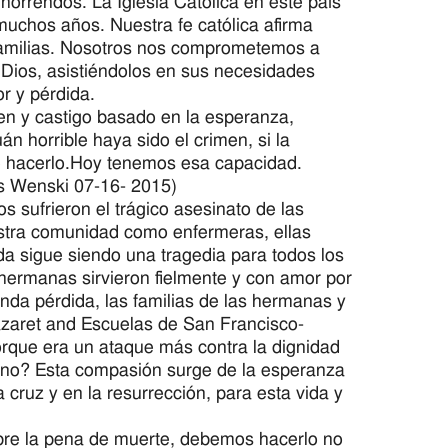
horrendos. La Iglesia Católica en este país
muchos años. Nuestra fe católica afirma
s familias. Nosotros nos comprometemos a
 Dios, asistiéndolos en sus necesidades
r y pérdida.
men y castigo basado en la esperanza,
án horrible haya sido el crimen, si la
e hacerlo.Hoy tenemos esa capacidad.
s Wenski 07-16- 2015)
 sufrieron el trágico asesinato de las
estra comunidad como enfermeras, ellas
a sigue siendo una tragedia para todos los
hermanas sirvieron fielmente y con amor por
nda pérdida, las familias de las hermanas y
zaret and Escuelas de San Francisco-
orque era un ataque más contra la dignidad
no? Esta compasión surge de la esperanza
 cruz y en la resurrección, para esta vida y
re la pena de muerte, debemos hacerlo no